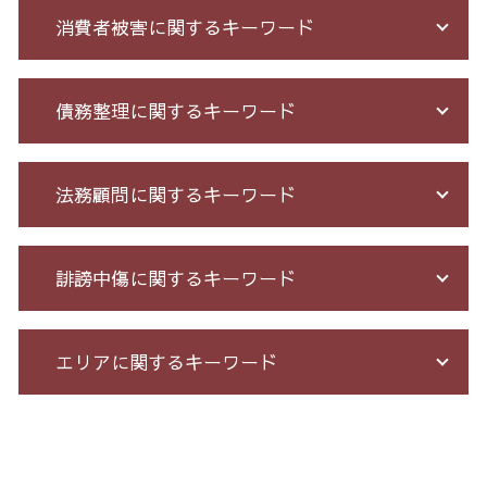
消費者被害に関するキーワード
先物 取引 詐欺
債務整理に関するキーワード
ネット 詐欺 被害
詐欺 被害届 返金
出会い系被害 返金
債務整理 任意整理 期間
法務顧問に関するキーワード
少額 詐欺 泣き寝入り
消費者金融 返済 過払い金
詐欺 民事
借金 無料相談 電話
詐欺 返金されない
個人再生 5年
不当解雇 とは
誹謗中傷に関するキーワード
出資 詐欺
自己破産 メリット デメリット
有給 取得 トラブル
特殊 詐欺 警視庁
個人再生 債務整理 メリット
顧問 弁護士 メリット
競馬 予想 詐欺
借金 過払い金 期間
セクハラ 相談 解決
Twitter 誹謗中傷
エリアに関するキーワード
銀行 振込 詐欺
個人再生 手続き 流れ
残業 未払い 請求
誹謗中傷 特定
詐欺 被害 お金 戻っ て くる
給与所得者 再生
未払い 賃金
誹謗中傷 相談
振り込め 詐欺 警察
借金 元本
不当解雇 労基
誹謗中傷 どこから
過払い金請求 全国 相談
お金 を 騙し 取 られ たら
破産法 自己破産
企業 法務 部
爆サイ 誹謗中傷
リーガルチェック 港区 弁護士
架空請求 とは
債務整理 種類 メリット デメリット
残業 問題
誹謗中傷 逮捕
誹謗中傷 東京都