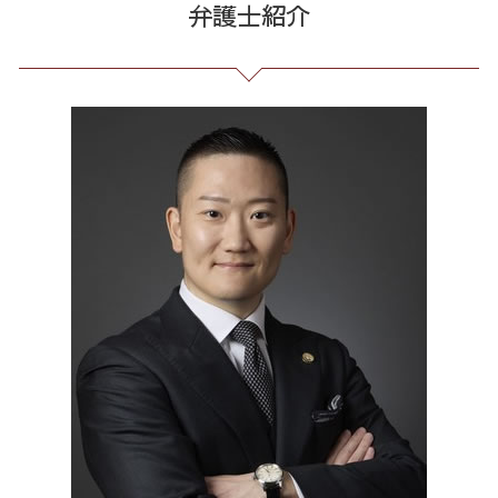
弁護士紹介
詐欺 泣き寝入り
自己破産 個人再生 デメリット
会社 法務
発信者情報 開示請求
出会い系 詐欺 港区 相談
競馬 ソフト 詐欺 手口
破産 免責
残業代 未払い
誹謗中傷 罪
労働問題 港区 相談
還付金詐欺 戻ってくる
借金 自己破産 解決
企業法務 とは
誹謗中傷 削除
消費者被害 東京都 弁護士
クレジット カード 詐欺
債務整理 相談 流れ
戦略法務 とは
誹謗中傷 SNS
個人再生 23区 弁護士
詐欺 金銭トラブル
サラ金 過払い
臨床法務 とは
誹謗中傷 被害
誹謗中傷 品川区
個人再生 デメリット メリット
労務 トラブル
ネット 誹謗中傷
破産 問題 23区 相談
借金 債務整理 ブラックリスト
契約 書 リーガル チェック
情報開示請求 費用
振り込め詐欺 港区 弁護士
借金 過払い請求 デメリット
セクハラ パワハラ
消費者被害 23区 弁護士
予防法務 とは
通販 詐欺 23区 相談
長 時間 労働 問題
不当請求 港区 弁護士
パワハラ 相談 解決
通販 詐欺 港区 弁護士
契約書作成 東京都 弁護士
個人再生 23区 相談
マルチ商法 港区 弁護士
不当請求 港区 相談
任意整理 港区 相談
誹謗中傷 全国