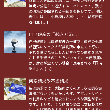
あることを認めた場合に、一部の金額を原則3
年間で分割して返済することによって、残り
の債務が免除される手続きを指します。 個人
再生には、「小規模個人再生」・「給与所得
者再生 […]
自己破産の手続きと流...
自己破産とは債務整理の一種で、債務の返済
が困難になった人が裁判所に申立てを行い、
承認を受けたらほとんどすべての債務を免除
される手続きのことをいいます。 自己破産に
は、財産が全くない場合に適用される「同時
廃止」と […]
架空請求や不当請求
架空請求では、実際にはそのような法的な請
求権がないにもかかわらず、アダルトサイト
の利用料などを請求されるような類型が多い
です。そして、その請求の際には支払われな
いければ訴訟をする、財産を差し押さえるな