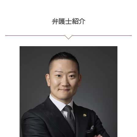
先物取引 詐欺
債務整理 相談 流れ
戦略法務 とは
情報開示請求 費用
過払い金請求 港区 弁護士
株 詐欺
小規模 個人再生 デメリット
企業法務 とは
誹謗中傷 罪
過払い金請求 23区 弁護士
弁護士紹介
特殊 詐欺 警視庁
個人 自己破産 デメリット
残業代 未払い
発信者情報 開示請求
リーガルチェック 全国 相談
詐欺 金銭トラブル
自己破産 期間 免責
長 時間 労働 問題
誹謗中傷 被害
誹謗中傷 新宿区
還付金詐欺 戻ってくる
借金 過払い請求 デメリット
不当解雇 労基
Twitter 誹謗中傷
誹謗中傷 品川区
クレジット カード 詐欺 被害
個人再生 デメリット メリット
未払い 賃金
誹謗中傷 どこから
企業法務 東京都 相談
未公開株 詐欺
破産 流れ
契約 書 リーガル チェック
ネット 誹謗中傷
任意整理 港区 相談
自己破産 免責 不許可
労務 トラブル
誹謗中傷 逮捕
債務整理 東京都 相談
破産 免責
顧問 弁護士 メリット
爆サイ 誹謗中傷
破産 問題 23区 弁護士
特定調停 とは
予防法務 とは
任意整理 東京都 弁護士
会社 法務
債務整理 23区 相談
残業 未払い 請求
破産 問題 港区 弁護士
企業 法務 部
マルチ商法 全国 弁護士
個人再生 全国 弁護士
不当請求 東京都 相談
任意整理 東京都 相談
契約書作成 港区 弁護士