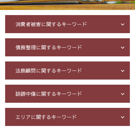
消費者被害に関するキーワード
ネット 詐欺 被害
債務整理に関するキーワード
詐欺 被害届 返金
架空請求 とは
詐欺 返金されない
自己破産 個人再生 デメリット
法務顧問に関するキーワード
詐欺 民事 刑事
債務整理 任意整理 期間
詐欺 被害者 返金
破産法 自己破産
詐欺 泣き寝入り
借金 自己破産 解決
セクハラ 相談 解決
誹謗中傷に関するキーワード
少額 詐欺 泣き寝入り
破産 保証人
残業 問題
アマゾン 詐欺 被害
債務整理 期間 支払
セクハラ パワハラ
投資 詐欺 セミナー
給与所得者 再生
有給 取得 トラブル
誹謗中傷 特定
エリアに関するキーワード
お金 を 騙し 取 られ たら
借金 無料相談 電話
パワハラ 相談 解決
誹謗中傷 削除
詐欺 民事
個人再生 手続き 流れ
不当解雇 とは
誹謗中傷 SNS
出資 詐欺
債務整理 自己破産 連帯保証人
臨床法務 とは
誹謗中傷 相談
出会い系 詐欺 港区 弁護士