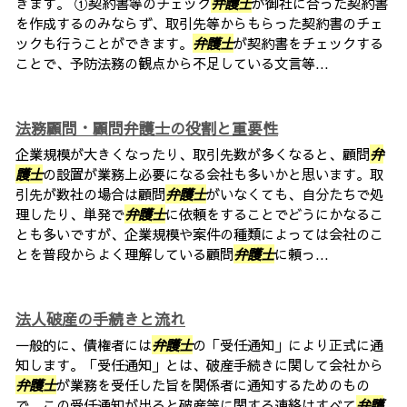
きます。 ①契約書等のチェック
弁護士
が御社に合った契約書
を作成するのみならず、取引先等からもらった契約書のチェ
ックも行うことができます。
弁護士
が契約書をチェックする
ことで、予防法務の観点から不足している文言等...
法務顧問・顧問弁護士の役割と重要性
企業規模が大きくなったり、取引先数が多くなると、顧問
弁
護士
の設置が業務上必要になる会社も多いかと思います。取
引先が数社の場合は顧問
弁護士
がいなくても、自分たちで処
理したり、単発で
弁護士
に依頼をすることでどうにかなるこ
とも多いですが、企業規模や案件の種類によっては会社のこ
とを普段からよく理解している顧問
弁護士
に頼っ...
法人破産の手続きと流れ
一般的に、債権者には
弁護士
の「受任通知」により正式に通
知します。「受任通知」とは、破産手続きに関して会社から
弁護士
が業務を受任した旨を関係者に通知するためのもの
で、この受任通知が出ると破産等に関する連絡はすべて
弁護