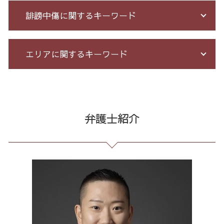
先物取引 詐欺
過払い とは
不当解雇 労基
誹謗中傷に関するキーワード
詐欺 被害 お金 戻っ て くる
過払い金 遅延損害金
残業 問題
投資 信託 詐欺
借金 払えない 相談
有給 取得 トラブル
高齢者 詐欺 被害
過払い 利息
未払い 賃金
情報開示請求 費用
エリアに関するキーワード
詐欺 返金されない
個人 自己破産 デメリット
不当解雇 とは
発信者情報 開示請求
詐欺 泣き寝入り
給与所得者 再生
企業法務 とは
誹謗中傷 どこから
マルチ商法 ネズミ講 違い
借金 自己破産 解決
セクハラ パワハラ
誹謗中傷 SNS
労働問題 港区 相談
少額 詐欺 泣き寝入り
自己破産 個人再生 デメリット
労務 トラブル
誹謗中傷 削除
任意整理 港区 相談
詐欺 民事
自己破産 メリット デメリット
契約 書 リーガル チェック
誹謗中傷 特定
過払い金請求 全国 相談
弁護士紹介
サクラ 詐欺 返金
自己破産 期間 免責
セクハラ 相談 解決
誹謗中傷 相談
架空請求 全国 相談
振り込め 詐欺
債務整理 期間 支払
戦略法務 とは
誹謗中傷 逮捕
過払い金請求 東京都 相談
出資 詐欺
借金 債務整理 メリット
顧問 弁護士 メリット
ネット 誹謗中傷
契約書作成 港区 相談
株 詐欺
破産 免責
企業 法務 部
誹謗中傷 被害
過払い金請求 23区 相談
不正請求 とは
債務整理 借金 金額
臨床法務 とは
爆サイ 誹謗中傷
企業法務 東京都 相談
破産法 自己破産
長 時間 労働 問題
誹謗中傷 罪
契約書作成 東京都 相談
借金 督促状
残業代 未払い
Twitter 誹謗中傷
破産 問題 東京都 相談
債務整理 自己破産 連帯保証人
残業 未払い 請求
リーガルチェック 全国 相談
予防法務 とは
労働問題 東京都 弁護士