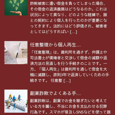
詐欺被害に遭い借金を負ってしまった場合、
その借金の返済義務はどうなるのか。これは
状況によって異なり、どのような経緯で、誰
との契約により借入を行ったのかが重要にな
ってきます。法的にはどう評価され、被害者
としてはどうすればい […]
任意整理から個人再生...
「任意整理」は、裁判所を通さず、弁護士や
司法書士が債権者と交渉して借金の減額や返
済方法の見直しを行う手続きのことです。一
方、「個人再生」は裁判所を通して借金を大
幅に減額し、原則3年で返済していくための手
続きです。 任意整 […]
副業詐欺でよくある手...
副業詐欺は、副業でお金を稼ぎたいと考えて
いる方を騙し、不当にお金を支払わせる犯罪
行為です。スマホが普及しSNSなどを使って誰