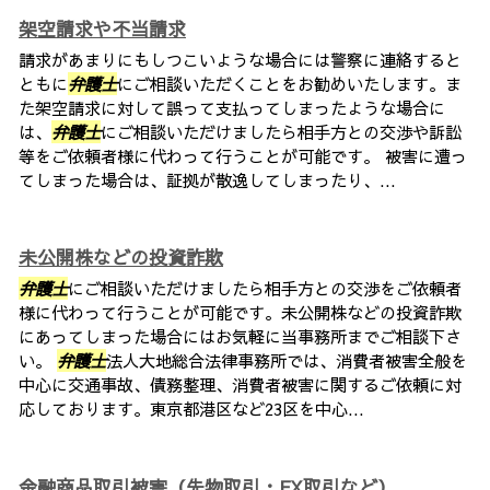
架空請求や不当請求
請求があまりにもしつこいような場合には警察に連絡すると
ともに
弁護士
にご相談いただくことをお勧めいたします。ま
た架空請求に対して誤って支払ってしまったような場合に
は、
弁護士
にご相談いただけましたら相手方との交渉や訴訟
等をご依頼者様に代わって行うことが可能です。 被害に遭っ
てしまった場合は、証拠が散逸してしまったり、...
未公開株などの投資詐欺
弁護士
にご相談いただけましたら相手方との交渉をご依頼者
様に代わって行うことが可能です。未公開株などの投資詐欺
にあってしまった場合にはお気軽に当事務所までご相談下さ
い。
弁護士
法人大地総合法律事務所では、消費者被害全般を
中心に交通事故、債務整理、消費者被害に関するご依頼に対
応しております。東京都港区など23区を中心...
金融商品取引被害（先物取引・FX取引など）