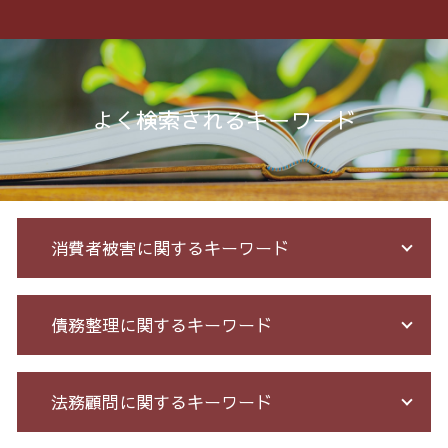
よく検索されるキーワード
消費者被害に関するキーワード
特殊 詐欺 警視庁
債務整理に関するキーワード
ネット 詐欺 被害
投資詐欺 回収
振り込め 詐欺 警察
個人再生 債務整理 メリット
法務顧問に関するキーワード
サクラ サイト 詐欺
債務整理 相談 流れ
お金 を 騙し 取 られ たら
サラ金 過払い