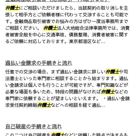
弁護士
にご相談いただけましたら、当該契約の取り消しを主
張して相手方とご依頼者様に代わって交渉することも可能で
す。金融商品取引被害でお悩みの方はぜひ一度当事務所まで
ご相談ください。
弁護士
法人大地総合法律事務所では、消費
者被害全般を中心に交通事故、債務整理、消費者被害に関す
るご依頼に対応しております。東京都港区など...
過払い金請求の手続きと流れ
任意での交渉の場合、まず過払い金請求に詳しい
弁護士
や司
法書士といった専門家に相談することから始まります。過払
い金請求は個人でも行うことが可能ですが、専門知識などが
必要な場面も多いため、特段の問題がなければ
弁護士
などの
専門家に依頼することが望ましいといえます。 ・過払い金請
求受任契約締結
弁護士
などへの相談を経て過払...
自己破産の手続きと流れ
この二つは自己破産を
弁護士
などに依頼した時点で決まるも