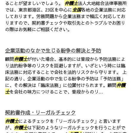
ることが望ましいでしょう。
弁護士
法人大地総合法律事務所
では、東京都港区、23区を中心に
全国
各地の企業法務に対応
しております。労務問題から企業法務まで幅広く対応してお
りますので、契約書チェックや取引先とのトラブルでお困り
の際はお気軽にご相談ください。
企業活動のなかで生じる紛争の解決と予防
顧問
弁護士
が付いた場合、基本的には普段から予防法務によ
り法的紛争等のリスクを回避しますが、いざという時には臨
床法務に対応することで会社を法的リスクから守ります。 上
記の通り、企業活動の中で生じる紛争の予防は「予防法務」
に、その解決は「臨床法務」に位置付けられます。顧問
弁護
士
を会社の味方につけることで、普段からのリ...
契約書作成・リーガルチェック
弁護士
によるチェックを「リーガルチェック」と言います
が、
弁護士
は下記のようなリーガルチェックを行うことがで