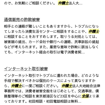
ので、お気軽にご相談ください。
弁護士
法人大...
通信販売の詐欺被害
相手との連絡が難しいこともありますから、トラブルになっ
てしまったら消費生活センターに相談をすることや、
弁護士
に相談することをおすすめします。取りうる対処としては、
被害届の提出、カード会社や銀行への連絡、民事訴訟の提起
などが考えられます。また、厳密な意味で詐欺に該当しなく
ても、インターネット経由の取引は電子消費者契...
インターネット取引被害
インターネット取引でトラブルに遭われた場合、どのような
手段で解決すべきかは個別のケースによって異なりますか
ら、
弁護士
に一度ご相談ください。
弁護士
法人大地総合法律
事務所では、消費者被害全般をはじめとして、交通事故、債
務整理等のご相談を東京都港区など23区を中心に
全国
より承
っております。初回相談・初回電話相談は無料...