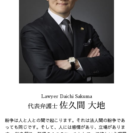
パワハラ 相談 解決
振り込め詐欺 東京都 弁護士
会社 法務
誹謗中傷 全国
架空請求 港区 相談
債務整理 全国 弁護士
契約書作成 全国 相談
消費者被害 全国 弁護士
企業法務 23区 相談
振り込め詐欺 23区 弁護士
Lawyer Daichi Sakuma
佐久間 大地
代表弁護士
紛争は人と人との間で起こります。それは法人間の紛争であ
っても同じです。そして、人には感情があり、立場がありま