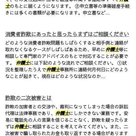
士
のもとに届くようになります。 ②申立書等の準備破産手続
きには多くの書類が必要になります。申立書など...
消費者詐欺にあったと思ったらまずはご相談ください
どのような消費者詐欺問題もしばらくすると相手側と連絡が
取れなくなるケースがしばしばあるため、早めに
弁護士
等に
相談して専門家のアドバイスのもとで対応することが必要で
す。
弁護士
には下記のような流れでご相談ください。 ①状
況を整理したうえで
弁護士
事務所に連絡何月何日にどのよう
なことが起きて、現在はどのような状況なのか...
詐欺の二次被害とは
詐欺の加害者との交渉や、裁判になってしまった場合の訴訟
代理は法律事務であり、
弁護士
にしかできない業務です。安
易に電話先の人の言葉を信じることなく、詐欺を疑ったらま
ずは
弁護士
に相談することを考えてみてください。また、二
次被害で騙し取られたお金も取り返すできる場合があります