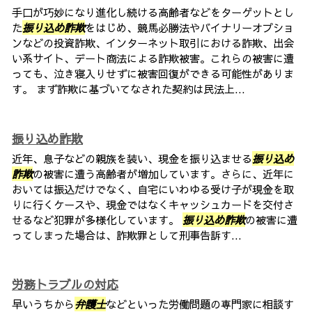
手口が巧妙になり進化し続ける高齢者などをターゲットとし
た
振り込め詐欺
をはじめ、競馬必勝法やバイナリーオプショ
ンなどの投資詐欺、インターネット取引における詐欺、出会
い系サイト、デート商法による詐欺被害。これらの被害に遭
っても、泣き寝入りせずに被害回復ができる可能性がありま
す。 まず詐欺に基づいてなされた契約は民法上...
振り込め詐欺
近年、息子などの親族を装い、現金を振り込ませる
振り込め
詐欺
の被害に遭う高齢者が増加しています。さらに、近年に
おいては振込だけでなく、自宅にいわゆる受け子が現金を取
りに行くケースや、現金ではなくキャッシュカードを交付さ
せるなど犯罪が多様化しています。
振り込め詐欺
の被害に遭
ってしまった場合は、詐欺罪として刑事告訴す...
労務トラブルの対応
早いうちから
弁護士
などといった労働問題の専門家に相談す