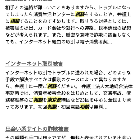
相手との連絡が難しいこともありますから、トラブルになっ
てしまったら消費生活センターに
相談
をすることや、弁護士
に
相談
することをおすすめします。取りうる対処としては、
被害届の提出、カード会社や銀行への連絡、民事訴訟の提起
などが考えられます。また、厳密な意味で詐欺に該当しなく
ても、インターネット経由の取引は電子消費者契...
インターネット取引被害
インターネット取引でトラブルに遭われた場合、どのような
手段で解決すべきかは個別のケースによって異なりますか
ら、弁護士に一度ご
相談
ください。 弁護士法人大地総合法律
事務所では、消費者被害全般をはじめとして、交通事故、債
務整理等のご
相談
を
東京都
港区など23区を中心に全国より承
っております。初回
相談
・初回電話
相談
は無料...
出会い系サイトの詐欺被害
その種類や手口は様々ですが、無料と表示されている出会い