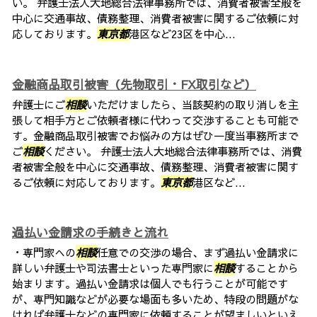
い。 弁護士法人大地総合法律事務所では、消費者被害全般を
中心に交通事故、債務整理、消費者被害に関するご依頼に対
応しております。
東京都
港区など23区を中心...
金融商品取引被害（先物取引・FX取引など）
弁護士にご
相談
いただけましたら、当該契約の取り消しを主
張して相手方とご依頼者様に代わって交渉することも可能で
す。金融商品取引被害でお悩みの方はぜひ一度当事務所まで
ご
相談
ください。 弁護士法人大地総合法律事務所では、消費
者被害全般を中心に交通事故、債務整理、消費者被害に関す
るご依頼に対応しております。
東京都
港区など...
過払い金請求の手続きと流れ
・専門家への
相談
任意での交渉の場合、まず過払い金請求に
詳しい弁護士や司法書士といった専門家に
相談
することから
始まります。過払い金請求は個人でも行うことが可能です
が、専門知識などが必要な場面も多いため、特段の問題がな
ければ弁護士などの専門家に依頼することが望ましいといえ