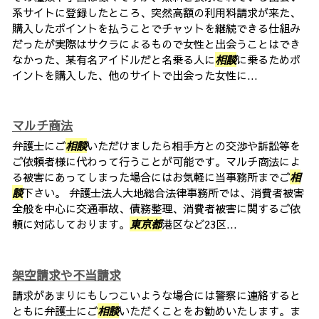
系サイトに登録したところ、突然高額の利用料請求が来た、
購入したポイントを払うことでチャットを継続できる仕組み
だったが実際はサクラによるもので女性と出会うことはでき
なかった、某有名アイドルだと名乗る人に
相談
に乗るためポ
イントを購入した、他のサイトで出会った女性に...
マルチ商法
弁護士にご
相談
いただけましたら相手方との交渉や訴訟等を
ご依頼者様に代わって行うことが可能です。マルチ商法によ
る被害にあってしまった場合にはお気軽に当事務所までご
相
談
下さい。 弁護士法人大地総合法律事務所では、消費者被害
全般を中心に交通事故、債務整理、消費者被害に関するご依
頼に対応しております。
東京都
港区など23区...
架空請求や不当請求
請求があまりにもしつこいような場合には警察に連絡すると
ともに弁護士にご
相談
いただくことをお勧めいたします。ま