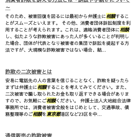
～
そのため、被害回復を図るには最初から弁護士に
相談
するこ
とがスムーズといえます。 その他、消費者団体訴訟制度を利
用することが考えられます。これは、適格消費者団体に
相談
し、似たような詐欺被害にあった人が多くいることが判明し
た場合、団体が代表となり被害者の集団で訴訟を提起する方
法ですが、大規模な詐欺被害ではない場合、結...
詐欺の二次被害とは
安易に電話先の人の言葉を信じることなく、詐欺を疑ったら
まずは弁護士に
相談
することを考えてみてください。また、
二次被害で騙し取られたお金も取り返すできる場合がありま
すので、お気軽にご
相談
ください。 弁護士法人大地総合法律
事務所では、消費者被害全般をはじめとして、交通事故、債
務整理等のご
相談
を
東京都
港区など23区を中...
通信販売の詐欺被害