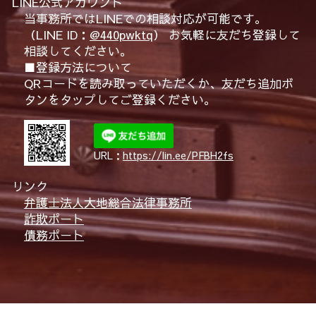
LINE公式アカウント
当事務所ではLINEでの相談対応が可能です。
（LINE ID：
@440pwktq
） お気軽に友だち登録して
相談してください。
■登録方法について
QRコードを読み取っていただくか、友だち追加ボ
タンをタップしてご登録ください。
URL：
https://lin.ee/PFBH2fs
リンク
弁護士法人大地総合法律事務所
詐欺ポート
債務ポート