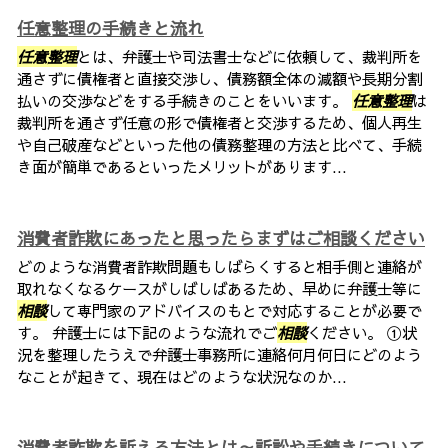
任意整理の手続きと流れ
任意整理
とは、弁護士や司法書士などに依頼して、裁判所を
通さずに債権者と直接交渉し、債務額全体の減額や長期分割
払いの交渉などをする手続きのことをいいます。
任意整理
は
裁判所を通さず任意の形で債権者と交渉するため、個人再生
や自己破産などといった他の債務整理の方法と比べて、手続
き面が簡単であるといったメリットがあります...
消費者詐欺にあったと思ったらまずはご相談ください
どのような消費者詐欺問題もしばらくすると相手側と連絡が
取れなくなるケースがしばしばあるため、早めに弁護士等に
相談
して専門家のアドバイスのもとで対応することが必要で
す。 弁護士には下記のような流れでご
相談
ください。 ①状
況を整理したうえで弁護士事務所に連絡何月何日にどのよう
なことが起きて、現在はどのような状況なのか...
消費者詐欺を訴える方法とは～訴訟や手続きについて