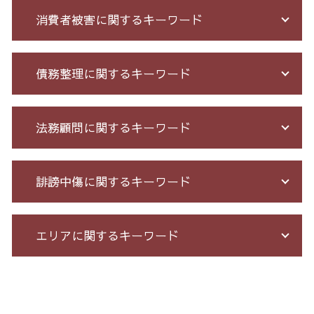
消費者被害に関するキーワード
詐欺 民事 刑事
債務整理に関するキーワード
オレオレ 詐欺 警察
投資詐欺 回収
詐欺 返金されない
自己破産 免責 不許可
法務顧問に関するキーワード
ネット 詐欺 被害
債務整理 期間 支払
投資セミナー 怪しい
個人再生 債務整理 メリット
サクラ サイト 詐欺
借金 過払い請求 デメリット
戦略法務 とは
誹謗中傷に関するキーワード
詐欺 サクラ
借金 債務整理 ブラックリスト
企業法務 とは
お金 を 騙し 取 られ たら
個人 自己破産 デメリット
顧問 弁護士 メリット
詐欺 金銭トラブル
サラ金 過払い
セクハラ 相談 解決
誹謗中傷 逮捕
エリアに関するキーワード
投資 詐欺
個人再生 5年
パワハラ 相談 解決
誹謗中傷 被害
銀行 振込 詐欺
借金 自己破産 解決
セクハラ パワハラ
誹謗中傷 罪
クレジット カード 詐欺 被害
特定調停 とは
不当解雇 労基
誹謗中傷 どこから
個人再生 東京都 相談
アマゾン 詐欺 被害
自己破産 個人再生 デメリット
残業代 未払い
情報開示請求 費用
マルチ商法 全国 弁護士
詐欺 被害届 返金
債務整理 任意整理 期間
不当解雇 とは
発信者情報 開示請求
通販 詐欺 東京都 弁護士