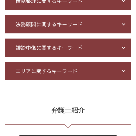
債務整理に関するキーワード
詐欺 民事
ネット 詐欺 被害 届
振り込め 詐欺
借金 過払い請求 デメリット
法務顧問に関するキーワード
サクラ 詐欺 返金
過払い 利息
投資 詐欺
債務整理 相談 流れ
お金 を 騙し 取 られ たら
債務整理 期間 支払
セクハラ 相談 解決
誹謗中傷に関するキーワード
投資詐欺 回収
自己破産 期間 免責
戦略法務 とは
銀行 振込 詐欺
個人再生 5年
臨床法務 とは
サクラ サイト 詐欺
小規模 個人再生 デメリット
契約 書 リーガル チェック
誹謗中傷 特定
エリアに関するキーワード
投資セミナー 怪しい
給与所得者 再生
残業 問題
誹謗中傷 相談
ネット 詐欺 被害
サラ金 過払い
顧問 弁護士 メリット
Twitter 誹謗中傷
不正請求 とは
過払い金 遅延損害金
企業法務 とは
発信者情報 開示請求
振り込め詐欺 23区 弁護士
詐欺 被害 お金 戻っ て くる
個人再生 債務整理 メリット
予防法務 とは
情報開示請求 費用
契約書作成 23区 相談
先物取引 詐欺
過払い とは
残業代 未払い
誹謗中傷 被害
架空請求 全国 相談
弁護士紹介
マルチ商法 ネズミ講 違い
借金 元本
有給 取得 トラブル
誹謗中傷 罪
通販 詐欺 全国 相談
アマゾン 詐欺 被害
破産 免責
労務 トラブル
誹謗中傷 削除
出会い系 詐欺 東京都 相談
オレオレ 詐欺 警察
借金 債務整理 ブラックリスト
企業 法務 部
誹謗中傷 どこから
消費者被害 23区 弁護士
詐欺 民事 刑事
特定調停 とは
パワハラ 相談 解決
爆サイ 誹謗中傷
出会い系 詐欺 23区 弁護士