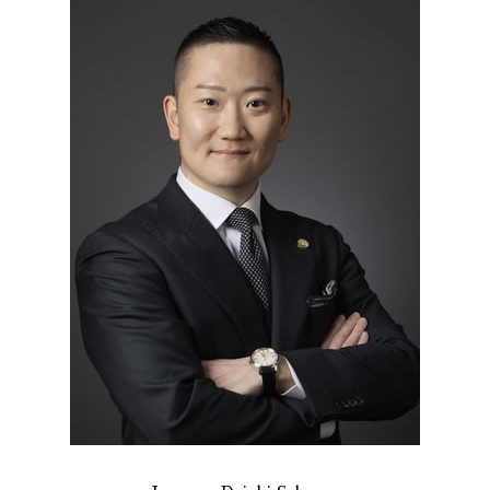
出資 詐欺
債務整理 和解 成立
不当解雇 とは
誹謗中傷 SNS
消費者被害 港区 弁護士
破産 保証人
不当解雇 労基
誹謗中傷 逮捕
不当請求 全国 相談
自己破産 個人再生 デメリット
未払い 賃金
ネット 誹謗中傷
破産 問題 全国 弁護士
個人再生 デメリット メリット
残業 未払い 請求
通販 詐欺 23区 弁護士
長 時間 労働 問題
通販 詐欺 全国 弁護士
会社 法務
誹謗中傷 渋谷区
セクハラ パワハラ
労働問題 全国 弁護士
振り込め詐欺 港区 弁護士
振り込め詐欺 23区 相談
不当請求 全国 弁護士
企業法務 港区 弁護士
債務整理 全国 弁護士
リーガルチェック 港区 相談