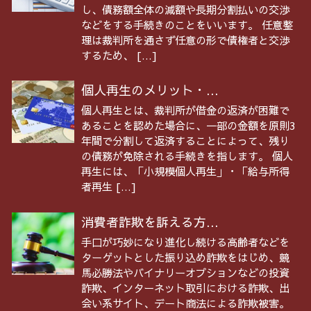
し、債務額全体の減額や長期分割払いの交渉
などをする手続きのことをいいます。 任意整
理は裁判所を通さず任意の形で債権者と交渉
するため、 […]
個人再生のメリット・...
個人再生とは、裁判所が借金の返済が困難で
あることを認めた場合に、一部の金額を原則3
年間で分割して返済することによって、残り
の債務が免除される手続きを指します。 個人
再生には、「小規模個人再生」・「給与所得
者再生 […]
消費者詐欺を訴える方...
手口が巧妙になり進化し続ける高齢者などを
ターゲットとした振り込め詐欺をはじめ、競
馬必勝法やバイナリーオプションなどの投資
詐欺、インターネット取引における詐欺、出
会い系サイト、デート商法による詐欺被害。