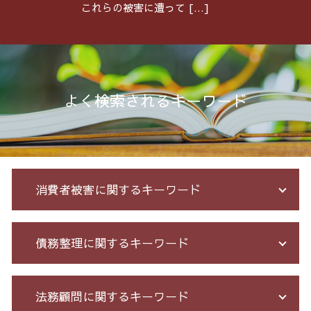
これらの被害に遭って […]
よく検索されるキーワード
消費者被害に関するキーワード
投資 信託 詐欺
債務整理に関するキーワード
詐欺 被害者 返金
詐欺 返金されない
還付金詐欺 戻ってくる
個人再生 5年
法務顧問に関するキーワード
競馬 ソフト 詐欺 手口
破産 保証人