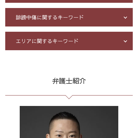
架空請求 とは
債務整理 相談 流れ
出会い系被害 返金
自己破産 メリット デメリット
会社 法務
誹謗中傷に関するキーワード
投資 詐欺 セミナー
過払い金 遅延損害金
長 時間 労働 問題
少額 詐欺 泣き寝入り
消費者金融 返済 過払い金
企業法務 とは
詐欺 被害届 返金
債務整理 任意整理 期間
企業 法務 部
情報開示請求 費用
エリアに関するキーワード
先物 取引 詐欺
債務整理 和解 成立
労務 トラブル
誹謗中傷 削除
クレジット カード 詐欺 被害
個人再生 手続き 流れ
契約 書 リーガル チェック
誹謗中傷 SNS
銀行 振込 詐欺
自己破産 期間 免責
顧問 弁護士 メリット
Twitter 誹謗中傷
不当請求 東京都 弁護士
投資 詐欺
小規模 個人再生 デメリット
不当解雇 労基
誹謗中傷 罪
不当請求 23区 相談
アマゾン 詐欺 被害
個人再生 デメリット メリット
臨床法務 とは
誹謗中傷 相談
任意整理 全国 弁護士
弁護士紹介
先物取引 詐欺
特定調停 とは
残業 未払い 請求
誹謗中傷 どこから
債務整理 全国 弁護士
振り込め 詐欺
自己破産 個人再生 デメリット
パワハラ 相談 解決
ネット 誹謗中傷
債務整理 全国 相談
高齢者 詐欺 被害
借金 自己破産 解決
セクハラ 相談 解決
誹謗中傷 特定
振り込め詐欺 23区 相談
詐欺 泣き寝入り
サラ金 過払い
不当解雇 とは
誹謗中傷 被害
リーガルチェック 東京都 弁護士
株 詐欺
過払い とは
戦略法務 とは
爆サイ 誹謗中傷
契約書作成 23区 弁護士
破産 流れ
セクハラ パワハラ
発信者情報 開示請求
通販 詐欺 東京都 相談
個人再生 再生計画
残業代 未払い
誹謗中傷 逮捕
過払い金請求 港区 相談
借金 無料相談 電話
未払い 賃金
マルチ商法 東京都 弁護士