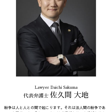
有給 取得 トラブル
契約書作成 全国 相談
予防法務 とは
労働問題 港区 弁護士
残業 問題
個人再生 港区 相談
破産 問題 全国 弁護士
破産 問題 港区 弁護士
任意整理 東京都 相談
不当請求 東京都 相談
誹謗中傷 港区
債務整理 23区 相談
Lawyer Daichi Sakuma
佐久間 大地
代表弁護士
紛争は人と人との間で起こります。それは法人間の紛争であ