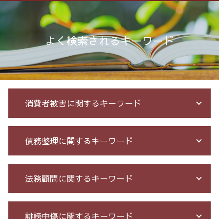
よく検索されるキーワード
消費者被害に関するキーワード
詐欺 被害届 返金
債務整理に関するキーワード
投資 詐欺
詐欺 サクラ
クレジット カード 詐欺
債務整理 期間 支払
法務顧問に関するキーワード
詐欺 被害者 返金
債務整理 和解 成立
投資詐欺 回収
サラ金 過払い
銀行 振込 詐欺
個人再生 5年
セクハラ 相談 解決
誹謗中傷に関するキーワード
投資 詐欺 セミナー
個人 自己破産 デメリット