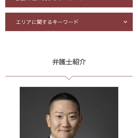
戦略法務 とは
競馬 予想 詐欺
個人再生 デメリット メリット
未払い 賃金
未公開株 詐欺
借金 自己破産 解決
契約 書 リーガル チェック
情報開示請求 費用
エリアに関するキーワード
詐欺 悪質
借金 無料相談 電話
パワハラ 相談 解決
誹謗中傷 削除
サクラ サイト 詐欺
過払い とは
不当解雇 とは
誹謗中傷 相談
クレジット カード 詐欺 被害
特定調停 条件
セクハラ パワハラ
誹謗中傷 罪
契約書作成 港区 弁護士
詐欺 民事
借金 督促状
残業 問題
誹謗中傷 逮捕
不当請求 23区 相談
詐欺 泣き寝入り
個人再生 再生計画
企業法務 とは
爆サイ 誹謗中傷
消費者被害 23区 弁護士
弁護士紹介
投資セミナー 怪しい
自己破産 免責 不許可
予防法務 とは
誹謗中傷 どこから
誹謗中傷 全国
詐欺 民事 刑事
債務整理 借金 金額
残業 未払い 請求
誹謗中傷 被害
不当請求 全国 弁護士
架空請求 とは
借金 個人再生 条件
残業代 未払い
誹謗中傷 特定
リーガルチェック 港区 弁護士
先物 取引 詐欺
消費者金融 返済 過払い金
長 時間 労働 問題
Twitter 誹謗中傷
企業法務 東京都 弁護士
詐欺 金銭トラブル
借金 債務整理 ブラックリスト
有給 取得 トラブル
誹謗中傷 SNS
労働問題 全国 弁護士
自己破産 メリット デメリット
臨床法務 とは
発信者情報 開示請求
破産 問題 全国 弁護士
自己破産 期間 免責
企業 法務 部
ネット 誹謗中傷
誹謗中傷 渋谷区
借金 債務整理 メリット
顧問 弁護士 メリット
出会い系 詐欺 全国 弁護士
不当解雇 労基
債務整理 東京都 弁護士
労務 トラブル
マルチ商法 東京都 弁護士