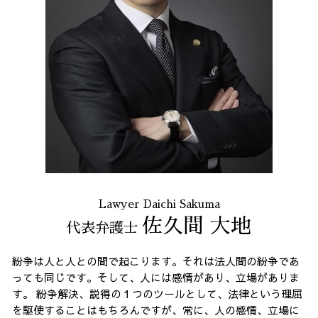
会社 法務
任意整理 23区 相談
労働問題 港区 相談
出会い系 詐欺 港区 弁護士
任意整理 全国 弁護士
出会い系 詐欺 全国 相談
誹謗中傷 東京都
企業法務 全国 相談
Lawyer Daichi Sakuma
佐久間 大地
代表弁護士
紛争は人と人との間で起こります。それは法人間の紛争であ
っても同じです。そして、人には感情があり、立場がありま
す。 紛争解決、説得の１つのツールとして、法律という理屈
を駆使することはもちろんですが、常に、人の感情、立場に