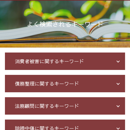
よく検索されるキーワード
消費者被害に関するキーワード
詐欺 悪質
債務整理に関するキーワード
銀行 振込 詐欺
アマゾン 詐欺 被害
出資 詐欺
給与所得者 再生
法務顧問に関するキーワード
詐欺 サクラ
個人再生 再生計画
投資セミナー 怪しい
借金 払えない 相談
詐欺 泣き寝入り
借金 債務整理 ブラックリスト
予防法務 とは
誹謗中傷に関するキーワード
出会い系被害 返金
破産 流れ