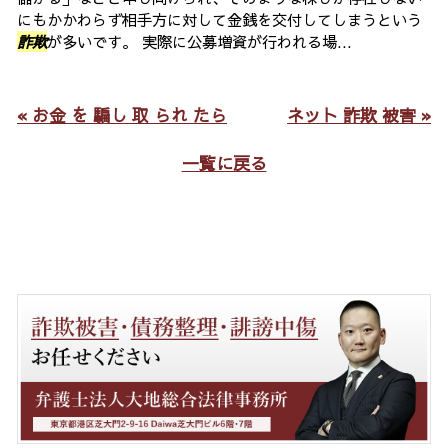
にもかかわらず相手方に対して金銭を交付してしまうという
詐欺
が多いです。 実際に公募増資が行われる場...
« お金 を 騙し 取 られ たら
ネット 詐欺 被害 »
一覧に戻る