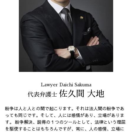
セクハラ パワハラ
マルチ商法 東京都 弁護士
契約書作成 全国 相談
任意整理 港区 弁護士
契約書作成 23区 弁護士
振り込め詐欺 港区 相談
消費者被害 東京都 相談
不当請求 東京都 相談
Lawyer Daichi Sakuma
佐久間 大地
代表弁護士
紛争は人と人との間で起こります。それは法人間の紛争であ
っても同じです。そして、人には感情があり、立場がありま
す。 紛争解決、説得の１つのツールとして、法律という理屈
を駆使することはもちろんですが、常に、人の感情、立場に