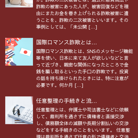
詐欺の被害にあった人が、被害回復などを理
由にまたお金を巻き上げられる詐欺被害に遭
うことを、詐欺の二次被害といいます。その
事例としては、「未公開 […]
国際ロマンス詐欺とは...
国際ロマンス詐欺とは、SNSのメッセージ機能
等を使い、日本に来て友人が欲しいなどと言
って近づき、親密な関係になったところで金
銭を騙し取るといった手口の詐欺です。投資
の話を持ち掛けられたときには、特に注意が
必要です。何か月 […]
任意整理の手続きと流...
任意整理とは、弁護士や司法書士などに依頼
して、裁判所を通さずに債権者と直接交渉
し、債務額全体の減額や長期分割払いの交渉
などをする手続きのことをいいます。 任意整
理は裁判所を通さず任意の形で債権者と交渉