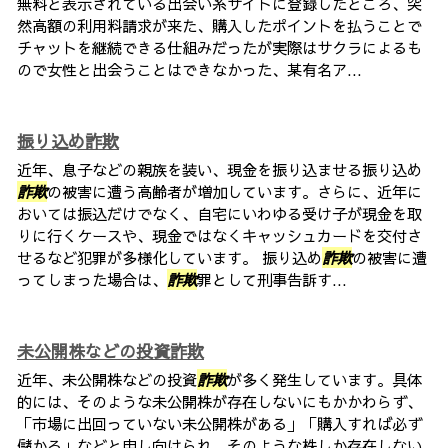
無料と表示されている出会い系サイトに登録したところ、突
然高額の利用料請求が来た、購入したポイントを払うことで
チャットを継続できる仕組みだったが実際はサクラによるも
ので女性と出会うことはできなかった、某有名ア...
振り込め詐欺
近年、息子などの親族を装い、現金を振り込ませる振り込め
詐欺
の被害に遭う高齢者が増加しています。さらに、近年に
おいては振込だけでなく、自宅にいわゆる受け子が現金を取
りに行くケースや、現金ではなくキャッシュカードを交付さ
せるなど犯罪が多様化しています。 振り込め
詐欺
の被害に遭
ってしまった場合は、
詐欺
罪として刑事告訴す...
未公開株などの投資詐欺
近年、未公開株などの投資
詐欺
が多く発生しています。具体
的には、そのような未公開株が存在しないにもかかわらず、
「市場に出回っていない未公開株がある」「購入すれば必ず
儲かる」などと申し向けられ、そのような株しか存在しない