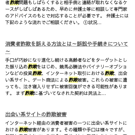
者
詐欺
問題もしばらくすると相手側と連絡が取れなくなるケ
ースがしばしばあるため、早めに弁護士等に相談して専門家
のアドバイスのもとで対応することが必要です。 弁護士には
下記のような流れでご相談ください。 ①状況...
消費者詐欺を訴える方法とは～訴訟や手続きについて
～
手口が巧妙になり進化し続ける高齢者などをターゲットとし
た振り込め
詐欺
をはじめ、競馬必勝法やバイナリーオプショ
ンなどの投資
詐欺
、インターネット取引における
詐欺
、出会
い系サイト、デート商法による
詐欺
被害。これらの被害に遭
っても、泣き寝入りせずに被害回復ができる可能性がありま
す。 まず
詐欺
に基づいてなされた契約は民法上...
出会い系サイトの詐欺被害
インターネット経由の消費者被害の一つに出会い系サイトに
おける
詐欺
被害があります。その種類や手口は様々ですが、