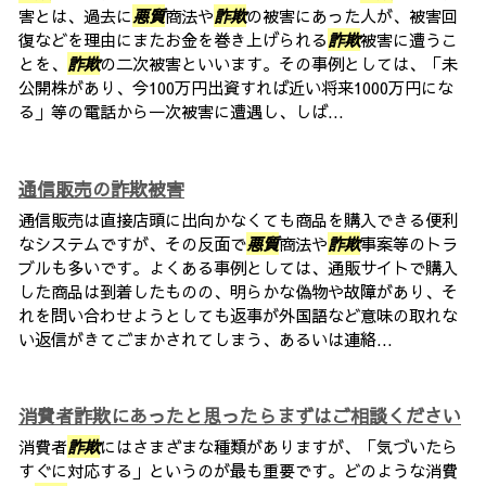
害とは、過去に
悪質
商法や
詐欺
の被害にあった人が、被害回
復などを理由にまたお金を巻き上げられる
詐欺
被害に遭うこ
とを、
詐欺
の二次被害といいます。その事例としては、「未
公開株があり、今100万円出資すれば近い将来1000万円にな
る」等の電話から一次被害に遭遇し、しば...
通信販売の詐欺被害
通信販売は直接店頭に出向かなくても商品を購入できる便利
なシステムですが、その反面で
悪質
商法や
詐欺
事案等のトラ
ブルも多いです。よくある事例としては、通販サイトで購入
した商品は到着したものの、明らかな偽物や故障があり、そ
れを問い合わせようとしても返事が外国語など意味の取れな
い返信がきてごまかされてしまう、あるいは連絡...
消費者詐欺にあったと思ったらまずはご相談ください
消費者
詐欺
にはさまざまな種類がありますが、「気づいたら
すぐに対応する」というのが最も重要です。どのような消費