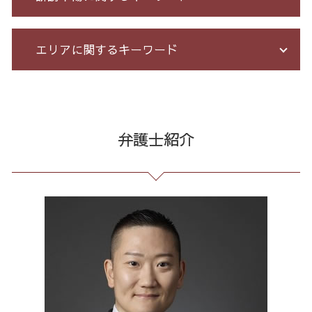
労務 トラブル
詐欺 被害 お金 戻っ て くる
借金 無料相談 電話
長 時間 労働 問題
振り込め 詐欺
小規模 個人再生 デメリット
有給 取得 トラブル
情報開示請求 費用
エリアに関するキーワード
サクラ サイト 詐欺
個人再生 債務整理 メリット
企業法務 とは
ネット 誹謗中傷
特殊 詐欺 警視庁
債務整理 和解 成立
不当解雇 労基
誹謗中傷 相談
投資 詐欺
借金 自己破産 解決
残業代 未払い
誹謗中傷 どこから
出会い系 詐欺 港区 相談
投資詐欺 回収
借金 過払い請求 デメリット
セクハラ 相談 解決
誹謗中傷 特定
過払い金請求 23区 弁護士
競馬 ソフト 詐欺 手口
サラ金 過払い
企業 法務 部
誹謗中傷 罪
リーガルチェック 東京都 弁護士
弁護士紹介
マルチ商法 ネズミ講 違い
借金 過払い金 期間
残業 未払い 請求
誹謗中傷 被害
通販 詐欺 東京都 相談
還付金詐欺 戻ってくる
過払い金 遅延損害金
会社 法務
誹謗中傷 逮捕
リーガルチェック 23区 相談
ネット 詐欺 被害 届
破産 免責
戦略法務 とは
発信者情報 開示請求
過払い金請求 東京都 相談
オレオレ 詐欺 警察
特定調停 とは
残業 問題
誹謗中傷 SNS
債務整理 東京都 相談
詐欺 被害者 返金
特定調停 条件
不当解雇 とは
誹謗中傷 削除
不当請求 23区 弁護士
過払い とは
パワハラ 相談 解決
Twitter 誹謗中傷
過払い金請求 全国 弁護士
借金 督促状
契約 書 リーガル チェック
爆サイ 誹謗中傷
過払い金請求 全国 相談
自己破産 メリット デメリット
臨床法務 とは
契約書作成 東京都 相談
顧問 弁護士 メリット
債務整理 23区 相談
未払い 賃金
マルチ商法 全国 相談