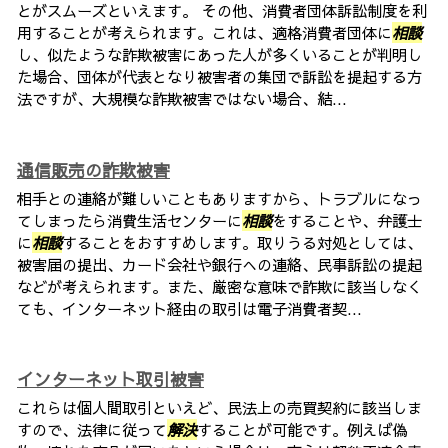
とがスムーズといえます。 その他、消費者団体訴訟制度を利
用することが考えられます。これは、適格消費者団体に
相談
し、似たような詐欺被害にあった人が多くいることが判明し
た場合、団体が代表となり被害者の集団で訴訟を提起する方
法ですが、大規模な詐欺被害ではない場合、結...
通信販売の詐欺被害
相手との連絡が難しいこともありますから、トラブルになっ
てしまったら消費生活センターに
相談
をすることや、弁護士
に
相談
することをおすすめします。取りうる対処としては、
被害届の提出、カード会社や銀行への連絡、民事訴訟の提起
などが考えられます。また、厳密な意味で詐欺に該当しなく
ても、インターネット経由の取引は電子消費者契...
インターネット取引被害
これらは個人間取引といえど、民法上の売買契約に該当しま
すので、法律に従って
解決
することが可能です。例えば偽