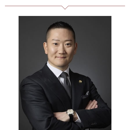
誹謗中傷 SNS
契約書作成 23区 弁護士
詐欺 サクラ
借金 元本
未払い 賃金
発信者情報 開示請求
誹謗中傷 品川区
お金 を 騙し 取 られ たら
借金 過払い金 期間
セクハラ 相談 解決
爆サイ 誹謗中傷
消費者被害 23区 弁護士
銀行 振込 詐欺
自己破産 期間 免責
企業 法務 部
誹謗中傷 逮捕
過払い金請求 東京都 弁護士
債務整理 自己破産 連帯保証人
不当解雇 とは
誹謗中傷 どこから
任意整理 港区 弁護士
個人再生 デメリット メリット
不当解雇 労基
誹謗中傷 相談
企業法務 全国 相談
過払い 利息
企業法務 とは
個人再生 東京都 弁護士
長 時間 労働 問題
リーガルチェック 東京都 相談
有給 取得 トラブル
出会い系 詐欺 港区 弁護士
臨床法務 とは
契約書作成 東京都 弁護士
リーガルチェック 港区 弁護士
誹謗中傷 東京都
契約書作成 東京都 相談
振り込め詐欺 港区 相談
企業法務 港区 相談
消費者被害 港区 弁護士