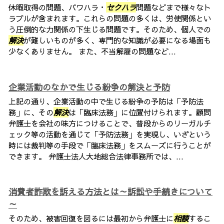
休暇取得の問題、パワハラ・
セクハラ
問題などまで様々なト
ラブルが含まれます。これらの問題の多くは、労使関係とい
う圧倒的な力関係の下生じる問題です。そのため、個人での
解決
が難しいものが多く、専門的な知識が必要になる場面も
少なくありません。 また、不当解雇の問題など...
企業活動のなかで生じる紛争の解決と予防
上記の通り、企業活動の中で生じる紛争の予防は「予防法
務」に、その
解決
は「臨床法務」に位置付けられます。顧問
弁護士を会社の味方につけることで、普段からのリーガルチ
ェック等の活動を通じて「予防法務」を実現し、いざという
時には裁判等の手段で「臨床法務」をスムーズに行うことが
できます。 弁護士法人大地総合法律事務所では、...
消費者詐欺を訴える方法とは～訴訟や手続きについて
～
そのため、被害回復を図るには最初から弁護士に
相談
するこ