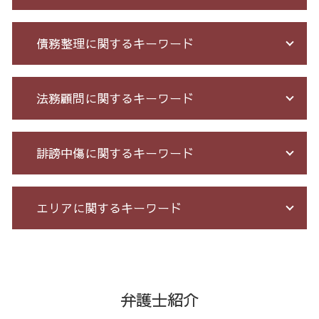
詐欺 民事 刑事
債務整理に関するキーワード
先物 取引 詐欺
未公開株 詐欺
詐欺 泣き寝入り
借金 債務整理 メリット
法務顧問に関するキーワード
詐欺 悪質
破産 流れ
先物取引 詐欺
破産 保証人
高齢者 詐欺 被害
債務整理 期間 支払
予防法務 とは
誹謗中傷に関するキーワード
出会い系被害 返金
借金 個人再生 条件
残業代 未払い
マルチ商法 ネズミ講 違い
小規模 個人再生 デメリット
残業 問題
振り込め 詐欺
債務整理 和解 成立
顧問 弁護士 メリット
誹謗中傷 削除
エリアに関するキーワード
クレジット カード 詐欺
自己破産 免責 不許可
パワハラ 相談 解決
ネット 誹謗中傷
少額 詐欺 泣き寝入り
借金 過払い請求 デメリット
残業 未払い 請求
情報開示請求 費用
詐欺 金銭トラブル
個人 自己破産 デメリット
契約 書 リーガル チェック
誹謗中傷 特定
通販 詐欺 23区 弁護士
競馬 ソフト 詐欺 手口
過払い金 遅延損害金
労務 トラブル
Twitter 誹謗中傷
リーガルチェック 全国 弁護士
オレオレ 詐欺 警察
自己破産 個人再生 デメリット
戦略法務 とは
誹謗中傷 被害
破産 問題 東京都 相談
弁護士紹介
不正請求 とは
個人再生 再生計画
会社 法務
誹謗中傷 罪
契約書作成 23区 相談
投資 詐欺
自己破産 メリット デメリット
セクハラ パワハラ