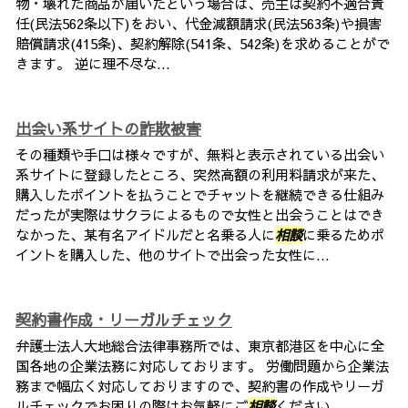
物・壊れた商品が届いたという場合は、売主は契約不適合責
任(民法562条以下)をおい、代金減額請求(民法563条)や損害
賠償請求(415条)、契約解除(541条、542条)を求めることがで
きます。 逆に理不尽な...
出会い系サイトの詐欺被害
その種類や手口は様々ですが、無料と表示されている出会い
系サイトに登録したところ、突然高額の利用料請求が来た、
購入したポイントを払うことでチャットを継続できる仕組み
だったが実際はサクラによるもので女性と出会うことはでき
なかった、某有名アイドルだと名乗る人に
相談
に乗るためポ
イントを購入した、他のサイトで出会った女性に...
契約書作成・リーガルチェック
弁護士法人大地総合法律事務所では、東京都港区を中心に全
国各地の企業法務に対応しております。 労働問題から企業法
務まで幅広く対応しておりますので、契約書の作成やリーガ
ルチェックでお困りの際はお気軽にご
相談
ください。