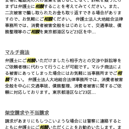
まずは弁護士に
相談
することを考えてみてください。また、
二次被害で騙し取られたお金も取り返すできる場合がありま
すので、お気軽にご
相談
ください。 弁護士法人大地総合法律
事務所では、消費者被害全般をはじめとして、交通事故、債
務整理等のご
相談
を東京都港区など23区を中...
マルチ商法
弁護士にご
相談
いただけましたら相手方との交渉や訴訟等を
ご依頼者様に代わって行うことが可能です。マルチ商法によ
る被害にあってしまった場合にはお気軽に当事務所までご
相
談
下さい。 弁護士法人大地総合法律事務所では、消費者被害
全般を中心に交通事故、債務整理、消費者被害に関するご依
頼に対応しております。東京都港区など23区...
架空請求や不当請求
請求があまりにもしつこいような場合には警察に連絡すると
ともに弁護士にご
相談
いただくことをお勧めいたします。ま