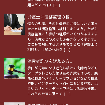
題などまで様々 […]
弁護士に債務整理の相...
借金の返済、その他債務の弁済について困っ
たときは債務整理も検討しましょう。ただし
債務整理にも手続の種類がいくつかあります
し、債権者との交渉も必要になってきます。
ご自身で対応するよりもできるだけ弁護士に
相談し、手続の代行を […]
消費者詐欺を訴える方...
手口が巧妙になり進化し続ける高齢者などを
ターゲットとした振り込め詐欺をはじめ、競
馬必勝法やバイナリーオプションなどの投資
詐欺、インターネット取引における詐欺、出
会い系サイト、デート商法による詐欺被害。
これらの被害に遭って […]