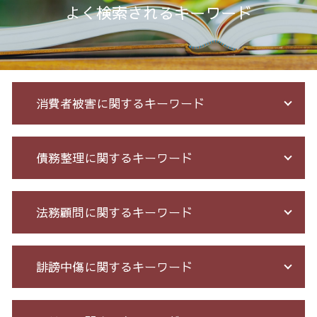
よく検索されるキーワード
消費者被害に関するキーワード
詐欺 民事 刑事
債務整理に関するキーワード
架空請求 とは
株 詐欺
投資詐欺 回収
給与所得者 再生
法務顧問に関するキーワード
詐欺 サクラ
借金 払えない 相談
高齢者 詐欺 被害
小規模 個人再生 デメリット
振り込め 詐欺
自己破産 免責 不許可
臨床法務 とは
誹謗中傷に関するキーワード
銀行 振込 詐欺
特定調停 とは
長 時間 労働 問題
ネット 詐欺 被害 届
破産法 自己破産
不当解雇 とは
出資 詐欺
自己破産 期間 免責
残業 未払い 請求
誹謗中傷 被害