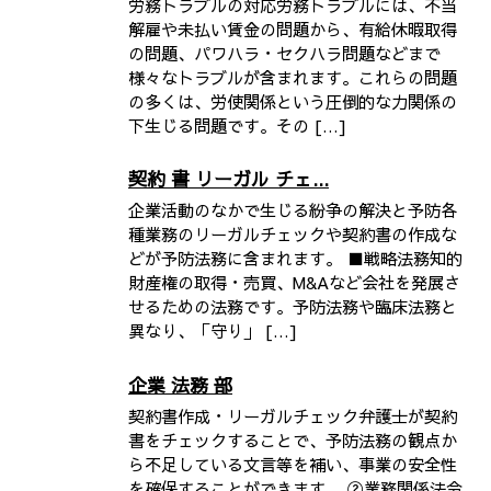
労務トラブルの対応労務トラブルには、不当
解雇や未払い賃金の問題から、有給休暇取得
の問題、パワハラ・セクハラ問題などまで
様々なトラブルが含まれます。これらの問題
の多くは、労使関係という圧倒的な力関係の
下生じる問題です。その […]
契約 書 リーガル チェ...
企業活動のなかで生じる紛争の解決と予防各
種業務のリーガルチェックや契約書の作成な
どが予防法務に含まれます。 ■戦略法務知的
財産権の取得・売買、M&Aなど会社を発展さ
せるための法務です。予防法務や臨床法務と
異なり、「守り」 […]
企業 法務 部
契約書作成・リーガルチェック弁護士が契約
書をチェックすることで、予防法務の観点か
ら不足している文言等を補い、事業の安全性
を確保することができます。 ②業務関係法令