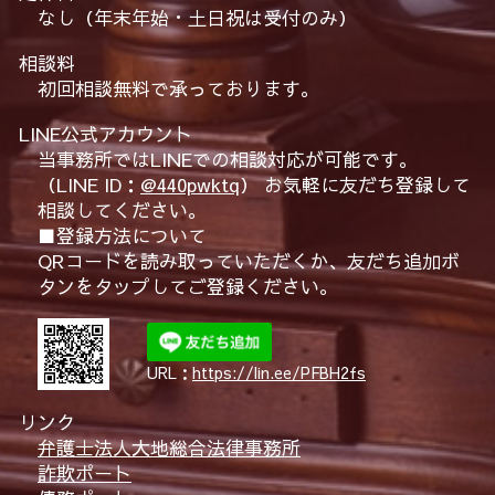
なし（年末年始・土日祝は受付のみ）
相談料
初回相談無料で承っております。
LINE公式アカウント
当事務所ではLINEでの相談対応が可能です。
（LINE ID：
@440pwktq
） お気軽に友だち登録して
相談してください。
■登録方法について
QRコードを読み取っていただくか、友だち追加ボ
タンをタップしてご登録ください。
URL：
https://lin.ee/PFBH2fs
リンク
弁護士法人大地総合法律事務所
詐欺ポート