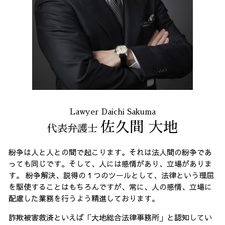
消費者被害 23区 弁護士
労働問題 全国 弁護士
架空請求 全国 弁護士
不当請求 港区 弁護士
Lawyer Daichi Sakuma
佐久間 大地
代表弁護士
紛争は人と人との間で起こります。それは法人間の紛争であ
っても同じです。そして、人には感情があり、立場がありま
す。 紛争解決、説得の１つのツールとして、法律という理屈
を駆使することはもちろんですが、常に、人の感情、立場に
配慮した業務を行うよう精進しております。
詐欺被害救済といえば「大地総合法律事務所」と認知してい