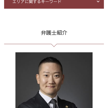
エリアに関するキーワード
詐欺 悪質
借金 無料相談 電話
企業法務 とは
爆サイ 誹謗中傷
詐欺 民事
過払い とは
会社 法務
誹謗中傷 逮捕
詐欺 金銭トラブル
自己破産 個人再生 デメリット
企業 法務 部
誹謗中傷 どこから
消費者被害 全国 弁護士
競馬 予想 詐欺
借金 債務整理 メリット
戦略法務 とは
誹謗中傷 削除
リーガルチェック 港区 相談
振り込め 詐欺 警察
破産 免責
セクハラ パワハラ
発信者情報 開示請求
任意整理 全国 弁護士
弁護士紹介
還付金詐欺 戻ってくる
借金 督促状
未払い 賃金
誹謗中傷 罪
過払い金請求 港区 相談
出会い系被害 返金
債務整理 期間 支払
予防法務 とは
情報開示請求 費用
契約書作成 東京都 弁護士
詐欺 返金されない
個人再生 デメリット メリット
契約 書 リーガル チェック
誹謗中傷 相談
出会い系 詐欺 東京都 相談
ネット 詐欺 被害
借金 過払い金 期間
残業 問題
ネット 誹謗中傷
過払い金請求 東京都 相談
詐欺 被害 お金 戻っ て くる
借金 過払い請求 デメリット
パワハラ 相談 解決
誹謗中傷 特定
マルチ商法 港区 相談
特定調停 条件
労務 トラブル
誹謗中傷 SNS
マルチ商法 港区 弁護士
消費者金融 返済 過払い金
セクハラ 相談 解決
Twitter 誹謗中傷
リーガルチェック 23区 弁護士
債務整理 種類 メリット デメリット
有給 取得 トラブル
リーガルチェック 港区 弁護士
不当解雇 労基
企業法務 全国 弁護士
残業代 未払い
誹謗中傷 品川区
顧問 弁護士 メリット
誹謗中傷 東京都
労働問題 23区 相談
任意整理 東京都 弁護士