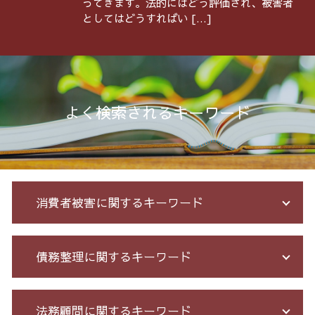
ってきます。法的にはどう評価され、被害者
としてはどうすればい […]
よく検索されるキーワード
消費者被害に関するキーワード
詐欺 金銭トラブル
債務整理に関するキーワード
投資セミナー 怪しい
マルチ商法 ネズミ講 違い
サクラ 詐欺 返金
過払い 利息
法務顧問に関するキーワード
株 詐欺