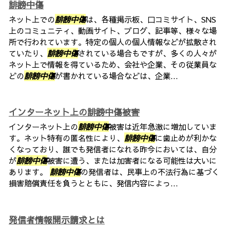
誹謗中傷
ネット上での
誹謗中傷
は、各種掲示板、口コミサイト、SNS
上のコミュニティ、動画サイト、ブログ、記事等、様々な場
所で行われています。特定の個人の個人情報などが拡散され
ていたり、
誹謗中傷
されている場合もですが、多くの人々が
ネット上で情報を得ているため、会社や企業、その従業員な
どの
誹謗中傷
が書かれている場合などは、企業...
インターネット上の誹謗中傷被害
インターネット上の
誹謗中傷
被害は近年急激に増加していま
す。ネット特有の匿名性により、
誹謗中傷
に歯止めが利かな
くなっており、誰でも発信者になれる昨今においては、自分
が
誹謗中傷
被害に遭う、または加害者になる可能性は大いに
あります。
誹謗中傷
の発信者は、民事上の不法行為に基づく
損害賠償責任を負うとともに、発信内容によっ...
発信者情報開示請求とは