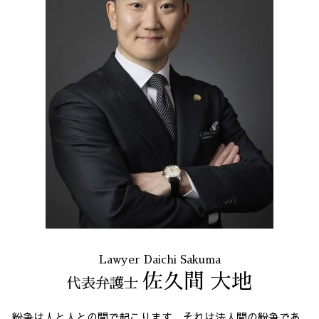
個人再生 5年
不当解雇 労基
企業法務 東京都 弁護士
パワハラ 相談 解決
個人再生 東京都 弁護士
セクハラ 相談 解決
個人再生 港区 相談
未払い 賃金
企業法務 全国 弁護士
消費者被害 東京都 弁護士
消費者被害 港区 相談
マルチ商法 全国 相談
誹謗中傷 港区
振り込め詐欺 港区 相談
不当請求 東京都 弁護士
Lawyer Daichi Sakuma
佐久間 大地
代表弁護士
紛争は人と人との間で起こります。それは法人間の紛争であ