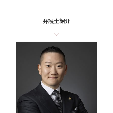
架空請求 とは
借金 個人再生 条件
残業 未払い 請求
誹謗中傷 罪
架空請求 全国 弁護士
投資 詐欺
債務整理 和解 成立
不当解雇 労基
誹謗中傷 相談
架空請求 全国 相談
銀行 振込 詐欺
自己破産 個人再生 デメリット
会社 法務
発信者情報 開示請求
債務整理 23区 相談
弁護士紹介
詐欺 泣き寝入り
借金 過払い請求 デメリット
長 時間 労働 問題
誹謗中傷 SNS
債務整理 東京都 相談
詐欺 民事
過払い とは
不当解雇 とは
Twitter 誹謗中傷
契約書作成 全国 弁護士
詐欺 サクラ
借金 債務整理 メリット
セクハラ パワハラ
誹謗中傷 削除
誹謗中傷 港区
ネット 詐欺 被害 届
借金 元本
企業 法務 部
誹謗中傷 どこから
労働問題 全国 弁護士
投資 詐欺 セミナー
個人再生 再生計画
残業代 未払い
ネット 誹謗中傷
任意整理 東京都 弁護士
個人再生 手続き 流れ
戦略法務 とは
誹謗中傷 逮捕
リーガルチェック 全国 相談
個人 自己破産 デメリット
未払い 賃金
情報開示請求 費用
消費者被害 港区 相談
給与所得者 再生
企業法務 とは
任意整理 東京都 相談
臨床法務 とは
振り込め詐欺 全国 相談
パワハラ 相談 解決
過払い金請求 全国 相談
労務 トラブル
振り込め詐欺 23区 弁護士
リーガルチェック 港区 相談
破産 問題 東京都 相談
誹謗中傷 新宿区
企業法務 東京都 弁護士