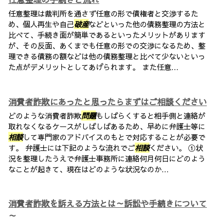
任意整理は裁判所を通さず任意の形で債権者と交渉するた
め、個人再生や自己
破産
などといった他の債務整理の方法と
比べて、手続き面が簡単であるといったメリットがあります
が、その反面、あくまでも任意の形での交渉になるため、整
理できる債務の額などは他の債務整理と比べて少ないといっ
た点がデメリットとしてあげられます。 また任意...
消費者詐欺にあったと思ったらまずはご相談ください
どのような消費者詐欺
問題
もしばらくすると相手側と連絡が
取れなくなるケースがしばしばあるため、早めに弁護士等に
相談
して専門家のアドバイスのもとで対応することが必要で
す。 弁護士には下記のような流れでご
相談
ください。 ①状
況を整理したうえで弁護士事務所に連絡何月何日にどのよう
なことが起きて、現在はどのような状況なのか...
消費者詐欺を訴える方法とは～訴訟や手続きについて
～