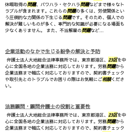
休暇取得の
問題
、パワハラ・セクハラ
問題
などまで様々なト
ラブルが含まれます。これらの
問題
の多くは、労使関係とい
う圧倒的な力関係の下生じる
問題
です。そのため、個人での
解決が難しいものが多く、専門的な知識が必要になる場面も
少なくありません。 また、不当解雇の
問題
など...
企業活動のなかで生じる紛争の解決と予防
弁護士法人大地総合法律事務所では、東京都港区、
23区
を中
心に全国各地の企業法務に対応しております。労務
問題
から
企業法務まで幅広く対応しておりますので、契約書チェック
や取引先とのトラブルでお困りの際はお気軽にご
相談
くださ
い。
法務顧問・顧問弁護士の役割と重要性
弁護士法人大地総合法律事務所では、東京都港区、
23区
を中
心に全国各地の企業法務に対応しております。労務
問題
から
企業法務まで幅広く対応しておりますので、契約書チェック