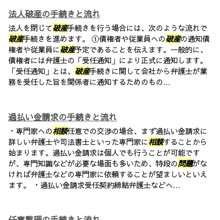
法人破産の手続きと流れ
法人を閉じて
破産
手続きを行う場合には、次のような流れで
破産
手続きを進めます。 ①債権者や従業員への
破産
の通知債
権者や従業員に
破産
予定であることを伝えます。一般的に、
債権者には弁護士の「受任通知」により正式に通知します。
「受任通知」とは、
破産
手続きに関して会社から弁護士が業
務を受任した旨を関係者に通知するためのもの...
過払い金請求の手続きと流れ
・専門家への
相談
任意での交渉の場合、まず過払い金請求に
詳しい弁護士や司法書士といった専門家に
相談
することから
始まります。過払い金請求は個人でも行うことが可能です
が、専門知識などが必要な場面も多いため、特段の
問題
がな
ければ弁護士などの専門家に依頼することが望ましいといえ
ます。 ・過払い金請求受任契約締結弁護士などへ...
任意整理の手続きと流れ