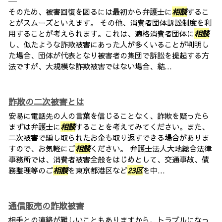
そのため、被害回復を図るには最初から弁護士に
相談
するこ
とがスムーズといえます。 その他、消費者団体訴訟制度を利
用することが考えられます。これは、適格消費者団体に
相談
し、似たような詐欺被害にあった人が多くいることが判明し
た場合、団体が代表となり被害者の集団で訴訟を提起する方
法ですが、大規模な詐欺被害ではない場合、結...
詐欺の二次被害とは
安易に電話先の人の言葉を信じることなく、詐欺を疑ったら
まずは弁護士に
相談
することを考えてみてください。また、
二次被害で騙し取られたお金も取り返すできる場合がありま
すので、お気軽にご
相談
ください。 弁護士法人大地総合法律
事務所では、消費者被害全般をはじめとして、交通事故、債
務整理等のご
相談
を東京都港区など
23区
を中...
通信販売の詐欺被害
相手との連絡が難しいこともありますから、トラブルになっ