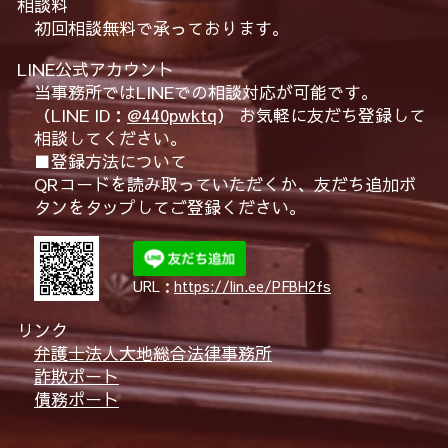
相談料
初回相談無料で承っております。
LINE公式アカウント
当事務所ではLINEでの相談対応が可能です。
（LINE ID：
@440pwktq
） お気軽に友だち登録して
相談してください。
■登録方法について
QRコードを読み取っていただくか、友だち追加ボ
タンをタップしてご登録ください。
URL：
https://lin.ee/PFBH2fs
リンク
弁護士法人大地総合法律事務所
詐欺ポート
債務ポート