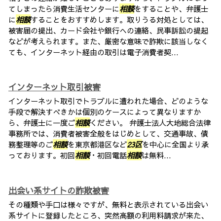
てしまったら消費生活センターに
相談
をすることや、弁護士
に
相談
することをおすすめします。取りうる対処としては、
被害届の提出、カード会社や銀行への連絡、民事訴訟の提起
などが考えられます。また、厳密な意味で詐欺に該当しなく
ても、インターネット経由の取引は電子消費者契...
インターネット取引被害
インターネット取引でトラブルに遭われた場合、どのような
手段で解決すべきかは個別のケースによって異なりますか
ら、弁護士に一度ご
相談
ください。 弁護士法人大地総合法律
事務所では、消費者被害全般をはじめとして、交通事故、債
務整理等のご
相談
を東京都港区など
23区
を中心に全国より承
っております。初回
相談
・初回電話
相談
は無料...
出会い系サイトの詐欺被害
その種類や手口は様々ですが、無料と表示されている出会い
系サイトに登録したところ、突然高額の利用料請求が来た、