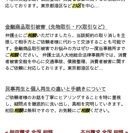
応しております。東京都港区など
23区
を中心...
金融商品取引被害（先物取引・FX取引など）
弁護士にご
相談
いただけましたら、当該契約の取り消しを主
張して相手方とご依頼者様に代わって交渉することも可能で
す。金融商品取引被害でお悩みの方はぜひ一度当事務所まで
ご
相談
ください。 弁護士法人大地総合法律事務所では、消費
者被害全般を中心に交通事故、債務整理、消費者被害に関す
るご依頼に対応しております。東京都港区など...
民事再生と個人再生の違いと手続きについて
ご依頼者様のお話を丁寧にヒアリングすることを特に重視
し、疑問点を徹底的に洗い出し、真相を究明していきます。
初回
相談
は無料ですので、お気軽にご
相談
ください。
« 架空請求 全国 相談
不当請求 全国 相談 »