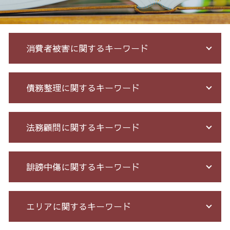
消費者被害に関するキーワード
マルチ商法 ネズミ講 違い
債務整理に関するキーワード
詐欺 被害者 返金
先物取引 詐欺
サクラ サイト 詐欺
借金 債務整理 ブラックリスト
法務顧問に関するキーワード
株 詐欺
自己破産 期間 免責
先物 取引 詐欺
債務整理 相談 流れ
クレジット カード 詐欺
個人再生 5年
顧問 弁護士 メリット
誹謗中傷に関するキーワード
ネット 詐欺 被害
債務整理 種類 メリット デメリット
セクハラ 相談 解決
出会い系被害 返金
特定調停 条件
有給 取得 トラブル
詐欺 民事 刑事
借金 自己破産 解決
予防法務 とは
誹謗中傷 特定
エリアに関するキーワード
投資 信託 詐欺
破産 保証人
契約 書 リーガル チェック
爆サイ 誹謗中傷
投資セミナー 怪しい
債務整理 期間 支払
残業 問題
誹謗中傷 被害