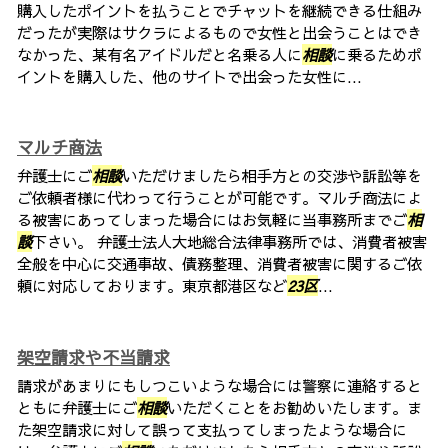
購入したポイントを払うことでチャットを継続できる仕組み
だったが実際はサクラによるもので女性と出会うことはでき
なかった、某有名アイドルだと名乗る人に
相談
に乗るためポ
イントを購入した、他のサイトで出会った女性に...
マルチ商法
弁護士にご
相談
いただけましたら相手方との交渉や訴訟等を
ご依頼者様に代わって行うことが可能です。マルチ商法によ
る被害にあってしまった場合にはお気軽に当事務所までご
相
談
下さい。 弁護士法人大地総合法律事務所では、消費者被害
全般を中心に交通事故、債務整理、消費者被害に関するご依
頼に対応しております。東京都港区など
23区
...
架空請求や不当請求
請求があまりにもしつこいような場合には警察に連絡すると
ともに弁護士にご
相談
いただくことをお勧めいたします。ま
た架空請求に対して誤って支払ってしまったような場合に