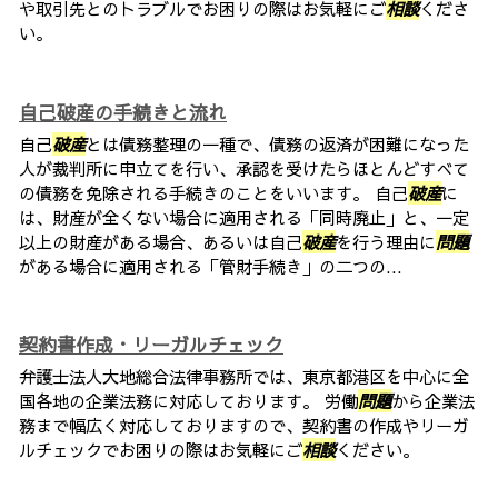
や取引先とのトラブルでお困りの際はお気軽にご
相談
くださ
い。
自己破産の手続きと流れ
自己
破産
とは債務整理の一種で、債務の返済が困難になった
人が裁判所に申立てを行い、承認を受けたらほとんどすべて
の債務を免除される手続きのことをいいます。 自己
破産
に
は、財産が全くない場合に適用される「同時廃止」と、一定
以上の財産がある場合、あるいは自己
破産
を行う理由に
問題
がある場合に適用される「管財手続き」の二つの...
契約書作成・リーガルチェック
弁護士法人大地総合法律事務所では、東京都港区を中心に全
国各地の企業法務に対応しております。 労働
問題
から企業法
務まで幅広く対応しておりますので、契約書の作成やリーガ
ルチェックでお困りの際はお気軽にご
相談
ください。