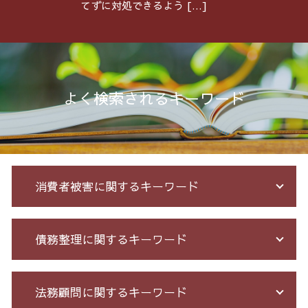
てずに対処できるよう […]
よく検索されるキーワード
消費者被害に関するキーワード
お金 を 騙し 取 られ たら
債務整理に関するキーワード
投資セミナー 怪しい
詐欺 被害届 返金
出会い系被害 返金
自己破産 個人再生 デメリット
法務顧問に関するキーワード
サクラ 詐欺 返金
債務整理 借金 金額