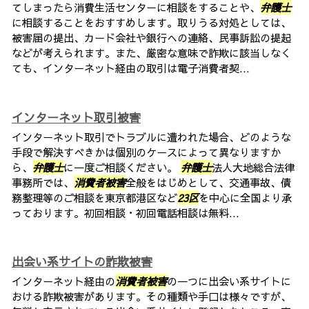
てしまったら消費生活センターに相談をすることや、
弁護士
に相談することをおすすめします。取りうる対処としては、
被害届の提出、カード会社や銀行への連絡、民事訴訟の提起
などが考えられます。また、厳密な意味で詐欺に該当しなく
ても、インターネット経由の取引は電子消費者契...
インターネット取引被害
インターネット取引でトラブルに遭われた場合、どのような
手段で解決すべきかは個別のケースによって異なりますか
ら、
弁護士
に一度ご相談ください。
弁護士
法人大地総合法律
事務所では、
消費者被害
全般をはじめとして、交通事故、債
務整理等のご相談を東京都港区など
23区
を中心に全国より承
っております。初回相談・初回電話相談は無料...
出会い系サイトの詐欺被害
インターネット経由の
消費者被害
の一つに出会い系サイトに
おける詐欺被害があります。その種類や手口は様々ですが、