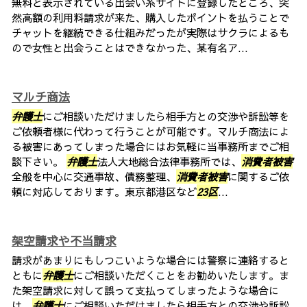
無料と表示されている出会い系サイトに登録したところ、突
然高額の利用料請求が来た、購入したポイントを払うことで
チャットを継続できる仕組みだったが実際はサクラによるも
ので女性と出会うことはできなかった、某有名ア...
マルチ商法
弁護士
にご相談いただけましたら相手方との交渉や訴訟等を
ご依頼者様に代わって行うことが可能です。マルチ商法によ
る被害にあってしまった場合にはお気軽に当事務所までご相
談下さい。
弁護士
法人大地総合法律事務所では、
消費者被害
全般を中心に交通事故、債務整理、
消費者被害
に関するご依
頼に対応しております。東京都港区など
23区
...
架空請求や不当請求
請求があまりにもしつこいような場合には警察に連絡すると
ともに
弁護士
にご相談いただくことをお勧めいたします。ま
た架空請求に対して誤って支払ってしまったような場合に
は、
弁護士
にご相談いただけましたら相手方との交渉や訴訟