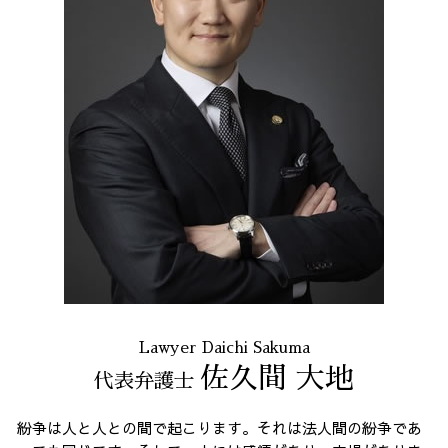
契約 書 リーガル チェック
振り込め詐欺 23区 弁護士
残業代 未払い
契約書作成 23区 弁護士
残業 未払い 請求
架空請求 港区 弁護士
個人再生 23区 弁護士
労働問題 23区 相談
個人再生 東京都 弁護士
マルチ商法 23区 弁護士
リーガルチェック 港区 相談
労働問題 23区 弁護士
Lawyer Daichi Sakuma
佐久間 大地
代表弁護士
紛争は人と人との間で起こります。それは法人間の紛争であ