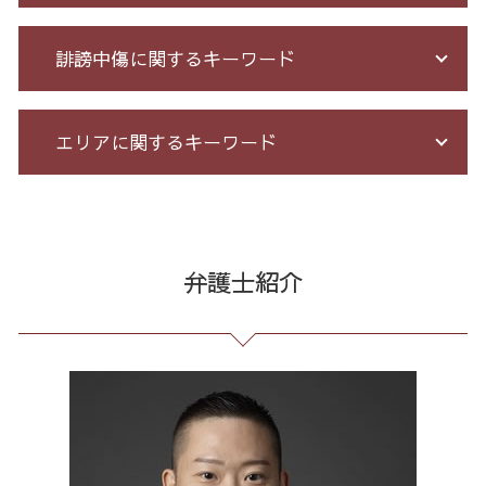
投資 信託 詐欺
過払い金 遅延損害金
競馬 予想 詐欺
自己破産 メリット デメリット
臨床法務 とは
誹謗中傷に関するキーワード
不正請求 とは
個人再生 手続き 流れ
戦略法務 とは
出資 詐欺
自己破産 期間 免責
セクハラ 相談 解決
未公開株 詐欺
借金 督促状
有給 取得 トラブル
爆サイ 誹謗中傷
エリアに関するキーワード
投資詐欺 回収
個人再生 再生計画
不当解雇 とは
誹謗中傷 逮捕
アマゾン 詐欺 被害
借金 自己破産 解決
労務 トラブル
Twitter 誹謗中傷
特殊 詐欺 警視庁
借金 払えない 相談
顧問 弁護士 メリット
情報開示請求 費用
マルチ商法 全国 相談
詐欺 悪質
自己破産 免責 不許可
パワハラ 相談 解決
誹謗中傷 罪
過払い金請求 全国 相談
投資 詐欺
債務整理 任意整理 期間
予防法務 とは
ネット 誹謗中傷
債務整理 港区 弁護士
弁護士紹介
架空請求 とは
借金 無料相談 電話
企業法務 とは
誹謗中傷 相談
破産 問題 港区 弁護士
クレジット カード 詐欺
個人再生 5年
セクハラ パワハラ
誹謗中傷 被害
任意整理 全国 相談
高齢者 詐欺 被害
破産 流れ
残業 問題
誹謗中傷 削除
出会い系 詐欺 港区 弁護士
少額 詐欺 泣き寝入り
特定調停 条件
企業 法務 部
誹謗中傷 特定
誹謗中傷 中央区
マルチ商法 ネズミ講 違い
過払い 利息
未払い 賃金
誹謗中傷 SNS
振り込め詐欺 港区 弁護士
消費者金融 返済 過払い金
会社 法務
誹謗中傷 どこから
リーガルチェック 全国 相談
過払い とは
不当解雇 労基
発信者情報 開示請求
過払い金請求 全国 弁護士
個人再生 デメリット メリット
長 時間 労働 問題
任意整理 23区 弁護士