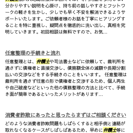
分かりやすい説明を心掛け、持ち前の話しやすさとフットワ
ークの軽さを生かし、少しでも早く不安を解消できるようサ
ポートいたします。ご依頼者様のお話を丁寧にヒアリングす
ることを特に重視し、疑問点を徹底的に洗い出し、真相を究
明していきます。初回相談は無料ですので、お気...
任意整理の手続きと流れ
任意整理とは、
弁護士
や司法書士などに依頼して、裁判所を
通さずに債権者と直接交渉し、債務額全体の減額や長期分割
払いの交渉などをする手続きのことをいいます。 任意整理は
裁判所を通さず任意の形で債権者と交渉するため、個人再生
や自己破産などといった他の債務整理の方法と比べて、手続
き面が簡単であるといったメリットがあります...
消費者詐欺にあったと思ったらまずはご相談ください
どのような消費者詐欺問題もしばらくすると相手側と連絡が
取れなくなるケースがしばしばあるため、早めに
弁護士
等に