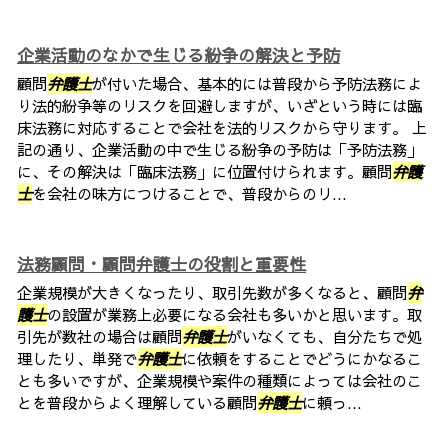
企業活動のなかで生じる紛争の解決と予防
顧問
弁護士
が付いた場合、基本的には普段から予防法務によ
り法的紛争等のリスクを回避しますが、いざという時には臨
床法務に対応することで会社を法的リスクから守ります。 上
記の通り、企業活動の中で生じる紛争の予防は「予防法務」
に、その解決は「臨床法務」に位置付けられます。顧問
弁護
士
を会社の味方につけることで、普段からのリ...
法務顧問・顧問弁護士の役割と重要性
企業規模が大きくなったり、取引先数が多くなると、顧問
弁
護士
の設置が業務上必要になる会社も多いかと思います。取
引先が数社の場合は顧問
弁護士
がいなくても、自分たちで処
理したり、単発で
弁護士
に依頼をすることでどうにかなるこ
とも多いですが、企業規模や案件の種類によっては会社のこ
とを普段からよく理解している顧問
弁護士
に頼っ...