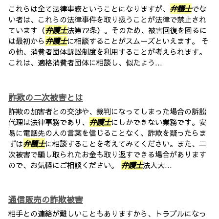
これらは全て法律事務ということになりますが、
弁護士
でな
い者は、これらの法律事件を取り扱うことが法律で禁止され
ています（
弁護士
法第72条）。そのため、被害回復を図るに
は最初から
弁護士
に相談することがスムーズといえます。 そ
の他、消費者団体訴訟制度を利用することが考えられます。
これは、適格消費者団体に相談し、似たよう...
詐欺の二次被害とは
詐欺の加害者との交渉や、裁判になってしまった場合の訴訟
代理は法律事務であり、
弁護士
にしかできない業務です。安
易に電話先の人の言葉を信じることなく、詐欺を疑ったらま
ずは
弁護士
に相談することを考えてみてください。また、二
次被害で騙し取られたお金も取り返すできる場合があります
ので、お気軽にご相談ください。
弁護士
法人大...
通信販売の詐欺被害
相手との連絡が難しいこともありますから、トラブルになっ