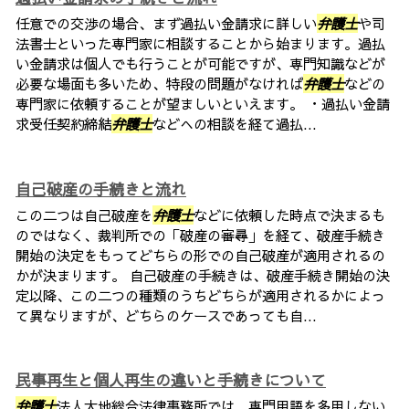
任意での交渉の場合、まず過払い金請求に詳しい
弁護士
や司
法書士といった専門家に相談することから始まります。過払
い金請求は個人でも行うことが可能ですが、専門知識などが
必要な場面も多いため、特段の問題がなければ
弁護士
などの
専門家に依頼することが望ましいといえます。 ・過払い金請
求受任契約締結
弁護士
などへの相談を経て過払...
自己破産の手続きと流れ
この二つは自己破産を
弁護士
などに依頼した時点で決まるも
のではなく、裁判所での「破産の審尋」を経て、破産手続き
開始の決定をもってどちらの形での自己破産が適用されるの
かが決まります。 自己破産の手続きは、破産手続き開始の決
定以降、この二つの種類のうちどちらが適用されるかによっ
て異なりますが、どちらのケースであっても自...
民事再生と個人再生の違いと手続きについて
弁護士
法人大地総合法律事務所では、専門用語を多用しない