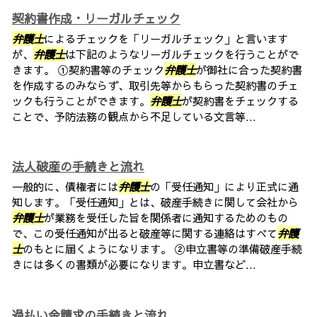
契約書作成・リーガルチェック
弁護士
によるチェックを「リーガルチェック」と言います
が、
弁護士
は下記のようなリーガルチェックを行うことがで
きます。 ①契約書等のチェック
弁護士
が御社に合った契約書
を作成するのみならず、取引先等からもらった契約書のチェ
ックも行うことができます。
弁護士
が契約書をチェックする
ことで、予防法務の観点から不足している文言等...
法人破産の手続きと流れ
一般的に、債権者には
弁護士
の「受任通知」により正式に通
知します。「受任通知」とは、破産手続きに関して会社から
弁護士
が業務を受任した旨を関係者に通知するためのもの
で、この受任通知が出ると破産等に関する連絡はすべて
弁護
士
のもとに届くようになります。 ②申立書等の準備破産手続
きには多くの書類が必要になります。申立書など...
過払い金請求の手続きと流れ