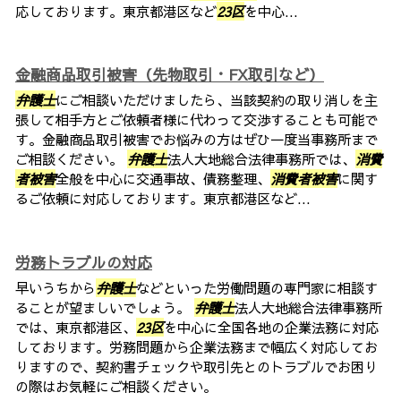
応しております。東京都港区など
23区
を中心...
金融商品取引被害（先物取引・FX取引など）
弁護士
にご相談いただけましたら、当該契約の取り消しを主
張して相手方とご依頼者様に代わって交渉することも可能で
す。金融商品取引被害でお悩みの方はぜひ一度当事務所まで
ご相談ください。
弁護士
法人大地総合法律事務所では、
消費
者被害
全般を中心に交通事故、債務整理、
消費者被害
に関す
るご依頼に対応しております。東京都港区など...
労務トラブルの対応
早いうちから
弁護士
などといった労働問題の専門家に相談す
ることが望ましいでしょう。
弁護士
法人大地総合法律事務所
では、東京都港区、
23区
を中心に全国各地の企業法務に対応
しております。労務問題から企業法務まで幅広く対応してお
りますので、契約書チェックや取引先とのトラブルでお困り
の際はお気軽にご相談ください。