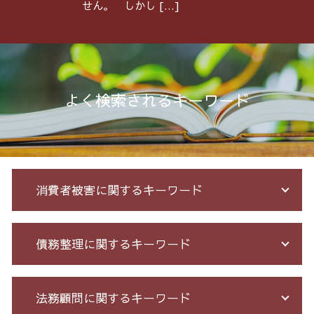
せん。 しかし […]
よく検索されるキーワード
消費者被害に関するキーワード
クレジット カード 詐欺 被害
債務整理に関するキーワード
特殊 詐欺 警視庁
未公開株 詐欺
アマゾン 詐欺 被害
特定調停 とは
法務顧問に関するキーワード
詐欺 泣き寝入り
借金 債務整理 ブラックリスト