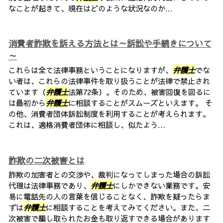
なことが起きて、現在はどのような状況なのか...
消費者詐欺を訴える方法とは～訴訟や手続きについて
～
これらは全て法律事務ということになりますが、
弁護士
でな
い者は、これらの法律事件を取り扱うことが法律で禁止され
ています（
弁護士
法第72条）。そのため、被害回復を図るに
は最初から
弁護士
に相談することがスムーズといえます。 そ
の他、消費者団体訴訟制度を利用することが考えられます。
これは、適格消費者団体に相談し、似たよう...
詐欺の二次被害とは
詐欺の加害者との交渉や、裁判になってしまった場合の訴訟
代理は法律事務であり、
弁護士
にしかできない業務です。安
易に電話先の人の言葉を信じることなく、詐欺を疑ったらま
ずは
弁護士
に相談することを考えてみてください。また、二
次被害で騙し取られたお金も取り返すできる場合があります