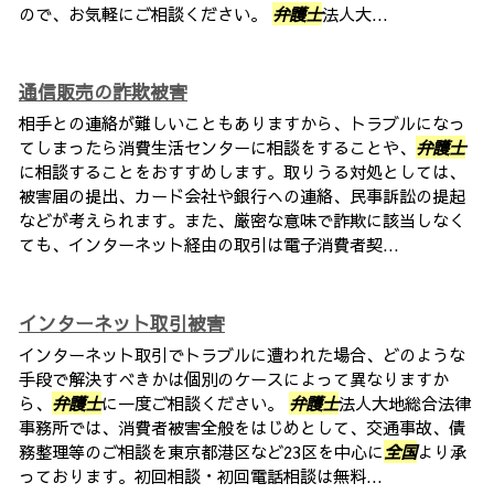
ので、お気軽にご相談ください。
弁護士
法人大...
通信販売の詐欺被害
相手との連絡が難しいこともありますから、トラブルになっ
てしまったら消費生活センターに相談をすることや、
弁護士
に相談することをおすすめします。取りうる対処としては、
被害届の提出、カード会社や銀行への連絡、民事訴訟の提起
などが考えられます。また、厳密な意味で詐欺に該当しなく
ても、インターネット経由の取引は電子消費者契...
インターネット取引被害
インターネット取引でトラブルに遭われた場合、どのような
手段で解決すべきかは個別のケースによって異なりますか
ら、
弁護士
に一度ご相談ください。
弁護士
法人大地総合法律
事務所では、消費者被害全般をはじめとして、交通事故、債
務整理等のご相談を東京都港区など23区を中心に
全国
より承
っております。初回相談・初回電話相談は無料...