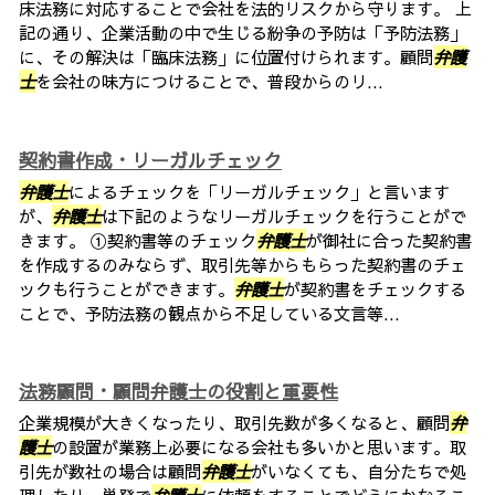
床法務に対応することで会社を法的リスクから守ります。 上
記の通り、企業活動の中で生じる紛争の予防は「予防法務」
に、その解決は「臨床法務」に位置付けられます。顧問
弁護
士
を会社の味方につけることで、普段からのリ...
契約書作成・リーガルチェック
弁護士
によるチェックを「リーガルチェック」と言います
が、
弁護士
は下記のようなリーガルチェックを行うことがで
きます。 ①契約書等のチェック
弁護士
が御社に合った契約書
を作成するのみならず、取引先等からもらった契約書のチェ
ックも行うことができます。
弁護士
が契約書をチェックする
ことで、予防法務の観点から不足している文言等...
法務顧問・顧問弁護士の役割と重要性
企業規模が大きくなったり、取引先数が多くなると、顧問
弁
護士
の設置が業務上必要になる会社も多いかと思います。取
引先が数社の場合は顧問
弁護士
がいなくても、自分たちで処