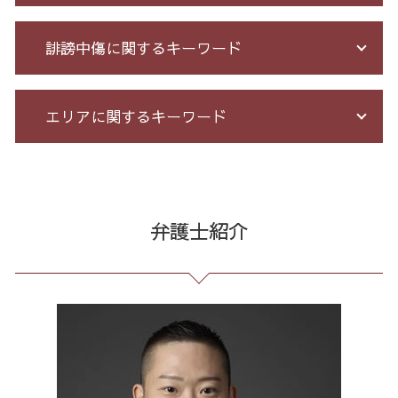
競馬 ソフト 詐欺 手口
サラ金 過払い
投資 信託 詐欺
債務整理 自己破産 連帯保証人
長 時間 労働 問題
誹謗中傷に関するキーワード
詐欺 金銭トラブル
給与所得者 再生
予防法務 とは
架空請求 とは
過払い 利息
残業代 未払い
出資 詐欺
自己破産 免責 不許可
顧問 弁護士 メリット
誹謗中傷 罪
エリアに関するキーワード
先物取引 詐欺
債務整理 任意整理 期間
企業 法務 部
ネット 誹謗中傷
投資 詐欺 セミナー
破産 流れ
有給 取得 トラブル
誹謗中傷 相談
株 詐欺
特定調停 条件
不当解雇 とは
誹謗中傷 どこから
契約書作成 全国 弁護士
詐欺 被害者 返金
個人再生 デメリット メリット
残業 問題
発信者情報 開示請求
企業法務 全国 相談
詐欺 被害届 返金
消費者金融 返済 過払い金
契約 書 リーガル チェック
情報開示請求 費用
労働問題 港区 弁護士
弁護士紹介
還付金詐欺 戻ってくる
自己破産 メリット デメリット
未払い 賃金
誹謗中傷 逮捕
個人再生 全国 相談
ネット 詐欺 被害 届
債務整理 和解 成立
セクハラ 相談 解決
誹謗中傷 特定
契約書作成 港区 弁護士
詐欺 悪質
借金 債務整理 メリット
労務 トラブル
誹謗中傷 SNS
マルチ商法 23区 弁護士
出会い系被害 返金
借金 払えない 相談
臨床法務 とは
爆サイ 誹謗中傷
消費者被害 23区 弁護士
詐欺 被害 お金 戻っ て くる
個人再生 再生計画
企業法務 とは
Twitter 誹謗中傷
企業法務 23区 相談
破産法 自己破産
戦略法務 とは
誹謗中傷 削除
通販 詐欺 23区 弁護士
債務整理 期間 支払
会社 法務
誹謗中傷 被害
債務整理 全国 弁護士
個人再生 手続き 流れ
パワハラ 相談 解決
労働問題 東京都 弁護士