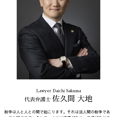
セクハラ パワハラ
不当請求 全国 相談
残業 未払い 請求
破産 問題 全国 弁護士
不当解雇 労基
債務整理 23区 弁護士
架空請求 東京都 相談
架空請求 全国 相談
消費者被害 全国 弁護士
契約書作成 23区 相談
出会い系 詐欺 23区 相談
過払い金請求 23区 相談
Lawyer Daichi Sakuma
佐久間 大地
代表弁護士
紛争は人と人との間で起こります。それは法人間の紛争であ