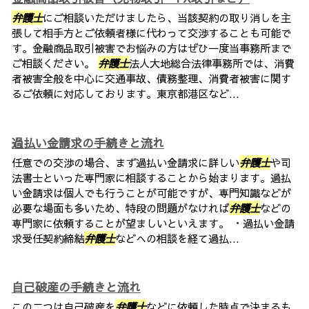
弁護士
にご相談いただけましたら、当該契約の取り消しを主
張して相手方とご依頼者様に代わって交渉することも可能で
す。金融商品取引被害でお悩みの方はぜひ一度当事務所まで
ご相談ください。
弁護士
法人大地総合法律事務所では、消費
者被害全般を中心に交通事故、債務整理、消費者被害に関す
るご依頼に対応しております。東京都港区など...
過払い金請求の手続きと流れ
任意での交渉の場合、まず過払い金請求に詳しい
弁護士
や司
法書士といった専門家に相談することから始まります。過払
い金請求は個人でも行うことが可能ですが、専門知識などが
必要な場面も多いため、特段の問題がなければ
弁護士
などの
専門家に依頼することが望ましいといえます。 ・過払い金請
求受任契約締結
弁護士
などへの相談を経て過払...
自己破産の手続きと流れ
この二つは自己破産を
弁護士
などに依頼した時点で決まるも