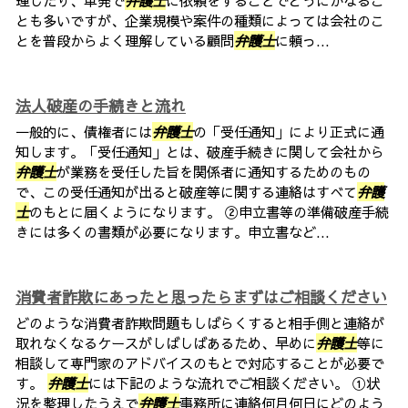
理したり、単発で
弁護士
に依頼をすることでどうにかなるこ
とも多いですが、企業規模や案件の種類によっては会社のこ
とを普段からよく理解している顧問
弁護士
に頼っ...
法人破産の手続きと流れ
一般的に、債権者には
弁護士
の「受任通知」により正式に通
知します。「受任通知」とは、破産手続きに関して会社から
弁護士
が業務を受任した旨を関係者に通知するためのもの
で、この受任通知が出ると破産等に関する連絡はすべて
弁護
士
のもとに届くようになります。 ②申立書等の準備破産手続
きには多くの書類が必要になります。申立書など...
消費者詐欺にあったと思ったらまずはご相談ください
どのような消費者詐欺問題もしばらくすると相手側と連絡が
取れなくなるケースがしばしばあるため、早めに
弁護士
等に
相談して専門家のアドバイスのもとで対応することが必要で
す。
弁護士
には下記のような流れでご相談ください。 ①状
況を整理したうえで
弁護士
事務所に連絡何月何日にどのよう