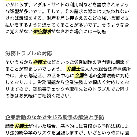
かかわらず、アダルトサイトの利用料などを請求されるよう
な類型が多いです。そして、その請求の際には支払われない
ければ訴訟をする、財産を差し押さえるなどの強い言葉で支
払いをするように迫ってくることが多いです。そのような身
に覚えがない
架空請求
がなされた場合には一切無...
労務トラブルの対応
早いうちから
弁護士
などといった労働問題の専門家に相談す
ることが望ましいでしょう。
弁護士
法人大地総合法律事務所
では、東京都港区、23区を中心に
全国
各地の企業法務に対応
しております。労務問題から企業法務まで幅広く対応してお
りますので、契約書チェックや取引先とのトラブルでお困り
の際はお気軽にご相談ください。
企業活動のなかで生じる紛争の解決と予防
顧問
弁護士
が付いた場合、基本的には普段から予防法務によ
り法的紛争等のリスクを回避しますが、いざという時には臨