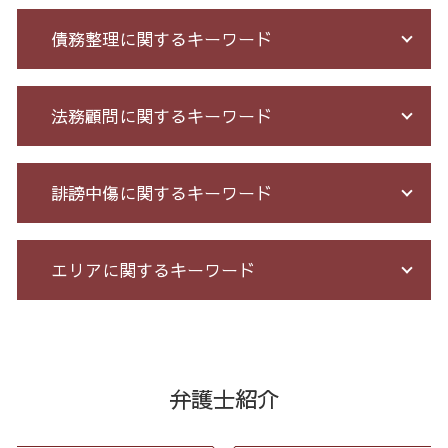
クレジット カード 詐欺 被害
債務整理に関するキーワード
詐欺 被害者 返金
投資詐欺 回収
アマゾン 詐欺 被害
個人再生 再生計画
法務顧問に関するキーワード
出会い系被害 返金
債務整理 和解 成立
詐欺 被害届 返金
債務整理 任意整理 期間
投資 詐欺
借金 元本
顧問 弁護士 メリット
誹謗中傷に関するキーワード
出資 詐欺
特定調停 条件
企業 法務 部
振り込め 詐欺 警察
個人 自己破産 デメリット
臨床法務 とは
詐欺 悪質
債務整理 相談 流れ
契約 書 リーガル チェック
爆サイ 誹謗中傷
エリアに関するキーワード
高齢者 詐欺 被害
過払い とは
残業 未払い 請求
誹謗中傷 罪
詐欺 金銭トラブル
個人再生 債務整理 メリット
戦略法務 とは
誹謗中傷 相談
詐欺 泣き寝入り
借金 過払い請求 デメリット
長 時間 労働 問題
発信者情報 開示請求
過払い金請求 全国 弁護士
銀行 振込 詐欺
破産法 自己破産
会社 法務
ネット 誹謗中傷
任意整理 全国 相談
競馬 ソフト 詐欺 手口
借金 債務整理 ブラックリスト
残業代 未払い
情報開示請求 費用
消費者被害 東京都 弁護士
弁護士紹介
先物取引 詐欺
破産 免責
労務 トラブル
誹謗中傷 被害
契約書作成 港区 弁護士
詐欺 サクラ
借金 督促状
パワハラ 相談 解決
誹謗中傷 削除
債務整理 港区 弁護士
競馬 予想 詐欺
債務整理 借金 金額