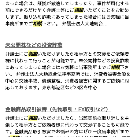
まった場合は、証拠が散逸してしまったり、事件が風化する
前にできるだけ早く弁護士等にご
相談
いただくことをお勧め
します。振り込め詐欺にあってしまった場合にはお気軽に当
事務所までご
相談
下さい。 弁護士法人大地総合...
未公開株などの投資詐欺
弁護士にご
相談
いただけましたら相手方との交渉をご依頼者
様に代わって行うことが可能です。未公開株などの投資詐欺
にあってしまった場合にはお気軽に当事務所までご
相談
下さ
い。 弁護士法人大地総合法律事務所では、消費者被害全般を
中心に交通事故、債務整理、消費者被害に関するご依頼に対
応しております。東京都港区など23区を中心...
金融商品取引被害（先物取引・FX取引など）
弁護士にご
相談
いただけましたら、当該契約の取り消しを主
張して相手方とご依頼者様に代わって交渉することも可能で
す。金融商品取引被害でお悩みの方はぜひ一度当事務所まで