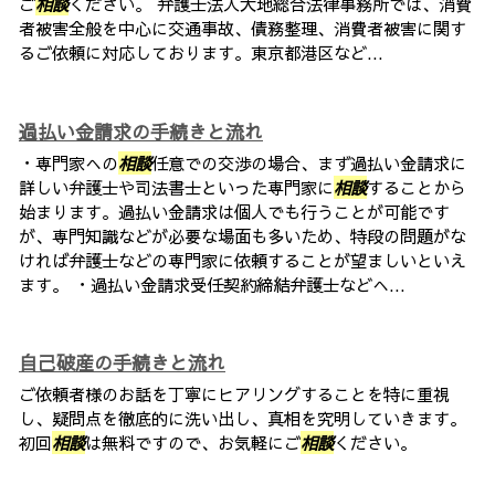
ご
相談
ください。 弁護士法人大地総合法律事務所では、消費
者被害全般を中心に交通事故、債務整理、消費者被害に関す
るご依頼に対応しております。東京都港区など...
過払い金請求の手続きと流れ
・専門家への
相談
任意での交渉の場合、まず過払い金請求に
詳しい弁護士や司法書士といった専門家に
相談
することから
始まります。過払い金請求は個人でも行うことが可能です
が、専門知識などが必要な場面も多いため、特段の問題がな
ければ弁護士などの専門家に依頼することが望ましいといえ
ます。 ・過払い金請求受任契約締結弁護士などへ...
自己破産の手続きと流れ
ご依頼者様のお話を丁寧にヒアリングすることを特に重視
し、疑問点を徹底的に洗い出し、真相を究明していきます。
初回
相談
は無料ですので、お気軽にご
相談
ください。