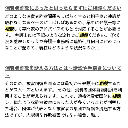
消費者詐欺にあったと思ったらまずはご相談ください
どのような消費者詐欺問題もしばらくすると相手側と連絡が
取れなくなるケースがしばしばあるため、早めに弁護士等に
相談
して専門家のアドバイスのもとで対応することが必要で
す。 弁護士には下記のような流れでご
相談
ください。 ①状
況を整理したうえで弁護士事務所に連絡何月何日にどのよう
なことが起きて、現在はどのような状況なのか...
消費者詐欺を訴える方法とは～訴訟や手続きについて
～
そのため、被害回復を図るには最初から弁護士に
相談
するこ
とがスムーズといえます。 その他、消費者団体訴訟制度を利
用することが考えられます。これは、適格消費者団体に
相談
し、似たような詐欺被害にあった人が多くいることが判明し
た場合、団体が代表となり被害者の集団で訴訟を提起する方
法ですが、大規模な詐欺被害ではない場合、結...