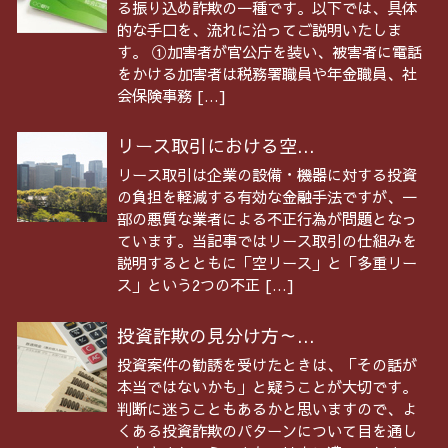
る振り込め詐欺の一種です。以下では、具体
的な手口を、流れに沿ってご説明いたしま
す。 ①加害者が官公庁を装い、被害者に電話
をかける加害者は税務署職員や年金職員、社
会保険事務 […]
リース取引における空...
リース取引は企業の設備・機器に対する投資
の負担を軽減する有効な金融手法ですが、一
部の悪質な業者による不正行為が問題となっ
ています。当記事ではリース取引の仕組みを
説明するとともに「空リース」と「多重リー
ス」という2つの不正 […]
投資詐欺の見分け方～...
投資案件の勧誘を受けたときは、「その話が
本当ではないかも」と疑うことが大切です。
判断に迷うこともあるかと思いますので、よ
くある投資詐欺のパターンについて目を通し