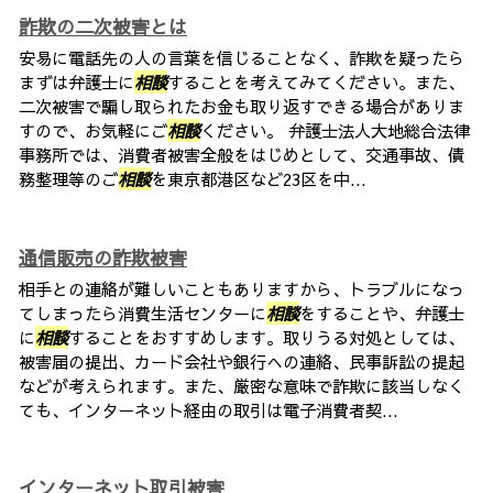
詐欺の二次被害とは
安易に電話先の人の言葉を信じることなく、詐欺を疑ったら
まずは弁護士に
相談
することを考えてみてください。また、
二次被害で騙し取られたお金も取り返すできる場合がありま
すので、お気軽にご
相談
ください。 弁護士法人大地総合法律
事務所では、消費者被害全般をはじめとして、交通事故、債
務整理等のご
相談
を東京都港区など23区を中...
通信販売の詐欺被害
相手との連絡が難しいこともありますから、トラブルになっ
てしまったら消費生活センターに
相談
をすることや、弁護士
に
相談
することをおすすめします。取りうる対処としては、
被害届の提出、カード会社や銀行への連絡、民事訴訟の提起
などが考えられます。また、厳密な意味で詐欺に該当しなく
ても、インターネット経由の取引は電子消費者契...
インターネット取引被害