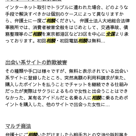
インターネット取引でトラブルに遭われた場合、どのような
手段で解決すべきかは個別のケースによって異なりますか
ら、弁護士に一度ご
相談
ください。 弁護士法人大地総合法律
事務所では、消費者被害全般をはじめとして、交通事故、債
務整理等のご
相談
を東京都港区など23区を中心に
全国
より承
っております。初回
相談
・初回電話
相談
は無料...
出会い系サイトの詐欺被害
その種類や手口は様々ですが、無料と表示されている出会い
系サイトに登録したところ、突然高額の利用料請求が来た、
購入したポイントを払うことでチャットを継続できる仕組み
だったが実際はサクラによるもので女性と出会うことはでき
なかった、某有名アイドルだと名乗る人に
相談
に乗るためポ
イントを購入した、他のサイトで出会った女性に...
マルチ商法
弁護士にご
相談
いただけましたら相手方との交渉や訴訟等を