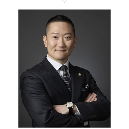
セクハラ パワハラ
誹謗中傷 どこから
消費者被害 全国 相談
振り込め 詐欺
給与所得者 再生
有給 取得 トラブル
誹謗中傷 特定
個人再生 23区 相談
未公開株 詐欺
過払い金 遅延損害金
予防法務 とは
誹謗中傷 逮捕
個人再生 23区 弁護士
借金 無料相談 電話
残業 問題
Twitter 誹謗中傷
過払い金請求 全国 相談
個人再生 5年
不当解雇 労基
誹謗中傷 SNS
リーガルチェック 全国 弁護士
債務整理 種類 メリット デメリット
企業法務 とは
消費者被害 23区 弁護士
セクハラ 相談 解決
リーガルチェック 東京都 相談
不当解雇 とは
企業法務 港区 弁護士
未払い 賃金
不当請求 23区 弁護士
マルチ商法 23区 相談
個人再生 港区 相談
契約書作成 港区 相談
架空請求 全国 弁護士
企業法務 23区 弁護士
通販 詐欺 東京都 弁護士