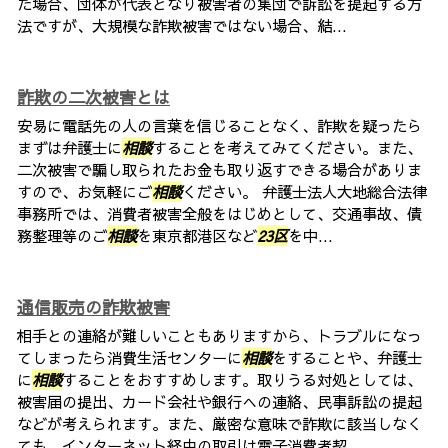
た場合、団体が代表となり被害者の集団で訴訟を提起する方
法ですが、大規模な詐欺被害ではない場合、結...
詐欺の二次被害とは
安易に電話先の人の言葉を信じることなく、詐欺を疑ったら
まずは弁護士に
相談
することを考えてみてください。また、
二次被害で騙し取られたお金も取り返すできる場合がありま
すので、お気軽にご
相談
ください。 弁護士法人大地総合法律
事務所では、消費者被害全般をはじめとして、交通事故、債
務整理等のご
相談
を東京都港区など
23区
を中...
通信販売の詐欺被害
相手との連絡が難しいこともありますから、トラブルになっ
てしまったら消費生活センターに
相談
をすることや、弁護士
に
相談
することをおすすめします。取りうる対処としては、
被害届の提出、カード会社や銀行への連絡、民事訴訟の提起
などが考えられます。また、厳密な意味で詐欺に該当しなく
ても、インターネット経由の取引は電子消費者契...