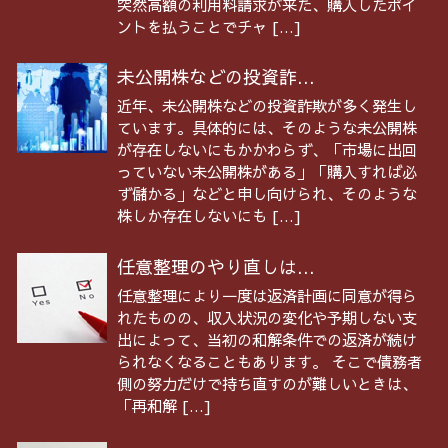
突然高額の利用料請求が来た、購入したポイ
ントを払うことでチャ […]
未公開株などの投資詐...
近年、未公開株などの投資詐欺が多く発生し
ています。具体的には、そのような未公開株
が存在しないにもかかわらず、「市場に出回
っていない未公開株がある」「購入すれば必
ず儲かる」などと申し向けられ、そのような
株しか存在しないにも […]
任意整理のやり直しは...
任意整理により一度は返済計画に同意が得ら
れたものの、収入状況の変化や予期しない支
出によって、当初の和解条件での返済が続け
られなくなることもあります。 そこで債務者
側の努力だけで持ち直すのが難しいときは、
「再和解 […]