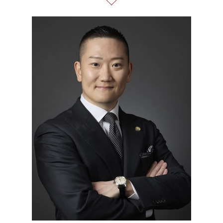
契約 書 リーガル チェック
誹謗中傷 被害
リーガルチェック 港区 相談
詐欺 泣き寝入り
消費者金融 返済 過払い金
不当解雇 とは
ネット 誹謗中傷
労働問題 23区 相談
株 詐欺
個人 自己破産 デメリット
顧問 弁護士 メリット
誹謗中傷 特定
不当請求 全国 相談
借金 自己破産 解決
会社 法務
発信者情報 開示請求
債務整理 23区 弁護士
借金 債務整理 ブラックリスト
パワハラ 相談 解決
誹謗中傷 相談
通販 詐欺 東京都 弁護士
個人再生 デメリット メリット
有給 取得 トラブル
不当請求 東京都 相談
セクハラ 相談 解決
リーガルチェック 東京都 相談
不当解雇 労基
マルチ商法 港区 弁護士
戦略法務 とは
出会い系 詐欺 全国 相談
個人再生 港区 弁護士
労働問題 全国 弁護士
企業法務 港区 相談
個人再生 全国 相談
消費者被害 港区 弁護士
出会い系 詐欺 全国 弁護士