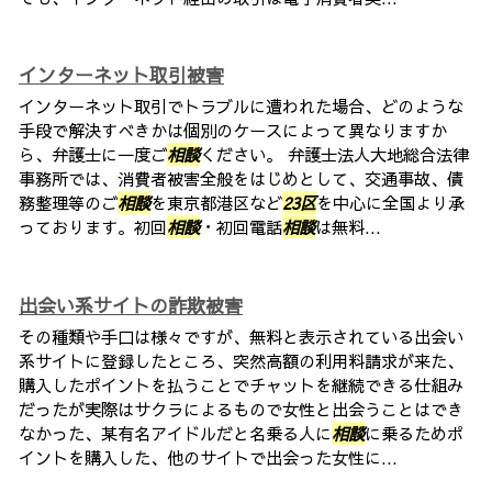
インターネット取引被害
インターネット取引でトラブルに遭われた場合、どのような
手段で解決すべきかは個別のケースによって異なりますか
ら、弁護士に一度ご
相談
ください。 弁護士法人大地総合法律
事務所では、消費者被害全般をはじめとして、交通事故、債
務整理等のご
相談
を東京都港区など
23区
を中心に全国より承
っております。初回
相談
・初回電話
相談
は無料...
出会い系サイトの詐欺被害
その種類や手口は様々ですが、無料と表示されている出会い
系サイトに登録したところ、突然高額の利用料請求が来た、
購入したポイントを払うことでチャットを継続できる仕組み
だったが実際はサクラによるもので女性と出会うことはでき
なかった、某有名アイドルだと名乗る人に
相談
に乗るためポ
イントを購入した、他のサイトで出会った女性に...