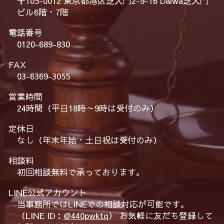
〒105-0012 東京都港区芝大門2-9-16 Daiwa芝大門
ビル6階・7階
電話番号
0120-689-830
FAX
03-6369-3055
営業時間
24時間（平日18時～9時は受付のみ）
定休日
なし（年末年始・土日祝は受付のみ）
相談料
初回相談無料で承っております。
LINE公式アカウント
当事務所ではLINEでの相談対応が可能です。
（LINE ID：
@440pwktq
） お気軽に友だち登録して