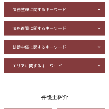
投資セミナー 怪しい
債務整理に関するキーワード
出会い系被害 返金
出資 詐欺
サクラ 詐欺 返金
借金 個人再生 条件
法務顧問に関するキーワード
先物 取引 詐欺
債務整理 期間 支払
詐欺 金銭トラブル
自己破産 メリット デメリット
お金 を 騙し 取 られ たら
借金 無料相談 電話
セクハラ パワハラ
誹謗中傷に関するキーワード
振り込め 詐欺
過払い とは
臨床法務 とは
マルチ商法 ネズミ講 違い
自己破産 期間 免責
企業 法務 部
競馬 予想 詐欺
債務整理 自己破産 連帯保証人
長 時間 労働 問題
誹謗中傷 罪
エリアに関するキーワード
ネット 詐欺 被害
個人再生 手続き 流れ
労務 トラブル
誹謗中傷 逮捕
詐欺 返金されない
自己破産 個人再生 デメリット
残業 未払い 請求
誹謗中傷 削除
不正請求 とは
借金 払えない 相談
未払い 賃金
情報開示請求 費用
労働問題 港区 相談
詐欺 民事
サラ金 過払い
残業 問題
誹謗中傷 どこから
企業法務 全国 弁護士
詐欺 被害届 返金
特定調停 とは
企業法務 とは
誹謗中傷 SNS
過払い金請求 全国 弁護士
弁護士紹介
投資詐欺 回収
破産法 自己破産
残業代 未払い
Twitter 誹謗中傷
誹謗中傷 中央区
特殊 詐欺 警視庁
個人再生 債務整理 メリット
予防法務 とは
爆サイ 誹謗中傷
マルチ商法 東京都 弁護士
ネット 詐欺 被害 届
過払い金 遅延損害金