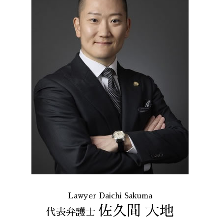
消費者金融 返済 過払い金
戦略法務 とは
誹謗中傷 SNS
契約書作成 23区 弁護士
自己破産 メリット デメリット
不当解雇 とは
誹謗中傷 品川区
長 時間 労働 問題
過払い金請求 港区 相談
セクハラ 相談 解決
架空請求 港区 相談
パワハラ 相談 解決
債務整理 23区 相談
労働問題 全国 弁護士
リーガルチェック 全国 弁護士
架空請求 東京都 弁護士
個人再生 東京都 弁護士
出会い系 詐欺 東京都 相談
架空請求 全国 弁護士
Lawyer Daichi Sakuma
佐久間 大地
代表弁護士