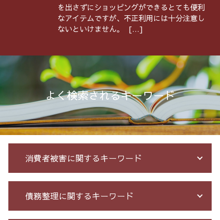
を出さずにショッピングができるとても便利
なアイテムですが、不正利用には十分注意し
ないといけません。 […]
よく検索されるキーワード
消費者被害に関するキーワード
未公開株 詐欺
債務整理に関するキーワード
詐欺 被害者 返金
ネット 詐欺 被害 届