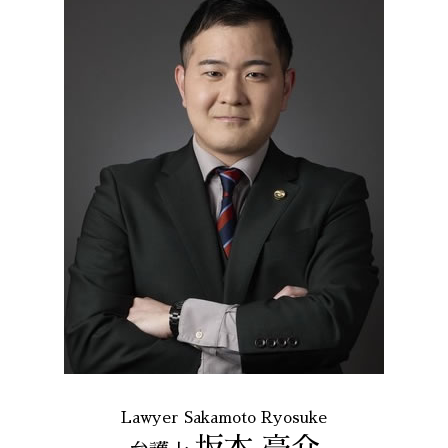
Lawyer Sakamoto Ryosuke