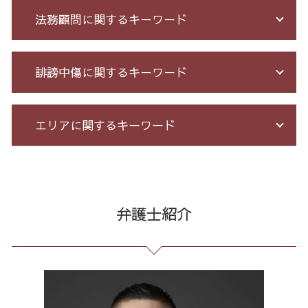
銀行 振込 詐欺
借金 過払い請求 デメリット
法務顧問に関するキーワード
詐欺 金銭トラブル
個人再生 5年
投資詐欺 回収
特定調停 条件
架空請求 とは
債務整理 任意整理 期間
不当解雇 労基
誹謗中傷に関するキーワード
特殊 詐欺 警視庁
借金 元本
会社 法務
投資 詐欺 セミナー
サラ金 過払い
企業 法務 部
詐欺 被害届 返金
過払い金 遅延損害金
未払い 賃金
発信者情報 開示請求
エリアに関するキーワード
クレジット カード 詐欺 被害
借金 払えない 相談
臨床法務 とは
誹謗中傷 削除
詐欺 被害 お金 戻っ て くる
過払い とは
残業代 未払い
ネット 誹謗中傷
クレジット カード 詐欺
債務整理 種類 メリット デメリット
契約 書 リーガル チェック
誹謗中傷 逮捕
消費者被害 港区 弁護士
お金 を 騙し 取 られ たら
借金 督促状
企業法務 とは
誹謗中傷 被害
不当請求 全国 弁護士
先物取引 詐欺
小規模 個人再生 デメリット
労務 トラブル
情報開示請求 費用
消費者被害 23区 弁護士
弁護士紹介
詐欺 民事 刑事
借金 債務整理 メリット
顧問 弁護士 メリット
Twitter 誹謗中傷
通販 詐欺 東京都 相談
株 詐欺
借金 債務整理 ブラックリスト
セクハラ パワハラ
爆サイ 誹謗中傷
個人再生 東京都 相談
還付金詐欺 戻ってくる
債務整理 相談 流れ
残業 問題
誹謗中傷 罪
任意整理 東京都 弁護士
投資 信託 詐欺
個人 自己破産 デメリット
残業 未払い 請求
誹謗中傷 相談
通販 詐欺 全国 弁護士
詐欺 悪質
破産 保証人
予防法務 とは
誹謗中傷 どこから
労働問題 東京都 弁護士
借金 無料相談 電話
有給 取得 トラブル
誹謗中傷 特定
労働問題 全国 相談