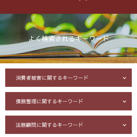
よく検索されるキーワード
消費者被害に関するキーワード
詐欺 民事
債務整理に関するキーワード
クレジット カード 詐欺 被害
未公開株 詐欺
振り込め 詐欺
借金 元本
法務顧問に関するキーワード
詐欺 民事 刑事
破産 保証人
サクラ サイト 詐欺
自己破産 期間 免責