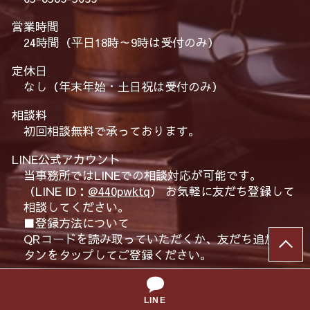
営業時間
24時間（平日18時～9時は受付のみ）
定休日
なし（年末年始・土日祝は受付のみ）
相談料
初回相談無料で承っております。
LINE公式アカウント
当事務所ではLINEでの相談対応が可能です。
（LINE ID：
@440pwktq
） お気軽に友だち登録して
相談してください。
■登録方法について
QRコードを読み取っていただくか、友だち追加ボ
タンをタップしてご登録ください。
URL：
https://lin.ee/PFBH2fs