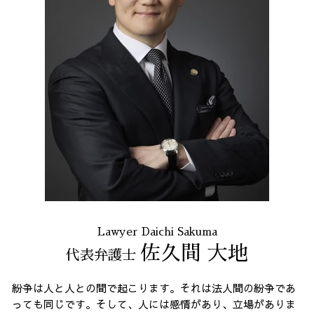
個人再生 東京都 相談
企業法務 とは
架空請求 23区 相談
不当解雇 とは
振り込め詐欺 全国 相談
マルチ商法 港区 相談
出会い系 詐欺 全国 弁護士
不当請求 23区 相談
消費者被害 港区 相談
契約書作成 23区 弁護士
不当請求 港区 相談
Lawyer Daichi Sakuma
佐久間 大地
代表弁護士
紛争は人と人との間で起こります。それは法人間の紛争であ
っても同じです。そして、人には感情があり、立場がありま