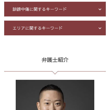
詐欺 返金されない
破産法 自己破産
予防法務 とは
誹謗中傷に関するキーワード
銀行 振込 詐欺
サラ金 過払い
残業 問題
還付金詐欺 戻ってくる
消費者金融 返済 過払い金
臨床法務 とは
少額 詐欺 泣き寝入り
債務整理 期間 支払
長 時間 労働 問題
ネット 誹謗中傷
エリアに関するキーワード
詐欺 サクラ
債務整理 自己破産 連帯保証人
パワハラ 相談 解決
誹謗中傷 逮捕
特殊 詐欺 警視庁
借金 自己破産 解決
有給 取得 トラブル
誹謗中傷 SNS
株 詐欺
個人再生 デメリット メリット
残業 未払い 請求
Twitter 誹謗中傷
通販 詐欺 港区 相談
出会い系被害 返金
借金 個人再生 条件
セクハラ パワハラ
爆サイ 誹謗中傷
通販 詐欺 全国 弁護士
投資 信託 詐欺
特定調停 とは
契約 書 リーガル チェック
誹謗中傷 どこから
消費者被害 全国 相談
弁護士紹介
アマゾン 詐欺 被害
個人再生 5年
戦略法務 とは
誹謗中傷 被害
契約書作成 港区 相談
投資セミナー 怪しい
自己破産 免責 不許可
残業代 未払い
誹謗中傷 削除
誹謗中傷 港区
詐欺 金銭トラブル
債務整理 任意整理 期間
顧問 弁護士 メリット
誹謗中傷 罪
誹謗中傷 渋谷区
マルチ商法 ネズミ講 違い
債務整理 相談 流れ
未払い 賃金
情報開示請求 費用
債務整理 全国 弁護士
詐欺 泣き寝入り
過払い金 遅延損害金
企業 法務 部
誹謗中傷 特定
任意整理 港区 相談
個人再生 手続き 流れ
セクハラ 相談 解決
発信者情報 開示請求
労働問題 23区 弁護士
破産 免責
不当解雇 労基
誹謗中傷 相談
リーガルチェック 東京都 相談
借金 債務整理 ブラックリスト
労務 トラブル
出会い系 詐欺 東京都 弁護士
会社 法務