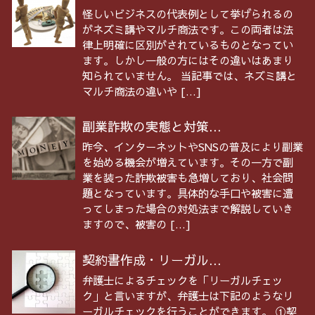
怪しいビジネスの代表例として挙げられるの
がネズミ講やマルチ商法です。この両者は法
律上明確に区別がされているものとなってい
ます。しかし一般の方にはその違いはあまり
知られていません。 当記事では、ネズミ講と
マルチ商法の違いや […]
副業詐欺の実態と対策...
昨今、インターネットやSNSの普及により副業
を始める機会が増えています。その一方で副
業を装った詐欺被害も急増しており、社会問
題となっています。具体的な手口や被害に遭
ってしまった場合の対処法まで解説していき
ますので、被害の […]
契約書作成・リーガル...
弁護士によるチェックを「リーガルチェッ
ク」と言いますが、弁護士は下記のようなリ
ーガルチェックを行うことができます。 ①契