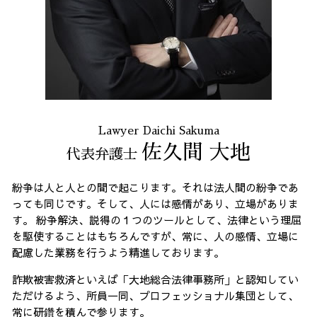
誹謗中傷 品川区
消費者被害 全国 相談
不当請求 港区 弁護士
Lawyer Daichi Sakuma
佐久間 大地
代表弁護士
紛争は人と人との間で起こります。それは法人間の紛争であ
っても同じです。そして、人には感情があり、立場がありま
す。 紛争解決、説得の１つのツールとして、法律という理屈
を駆使することはもちろんですが、常に、人の感情、立場に
配慮した業務を行うよう精進しております。
詐欺被害救済といえば「大地総合法律事務所」と認知してい
ただけるよう、所員一同、プロフェッショナル集団として、
常に研鑽を積んで参ります。