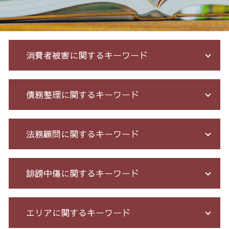
消費者被害に関するキーワード
詐欺 金銭トラブル
債務整理に関するキーワード
投資 詐欺 セミナー
詐欺 泣き寝入り
クレジット カード 詐欺 被害
小規模 個人再生 デメリット
法務顧問に関するキーワード
ネット 詐欺 被害
特定調停 とは
競馬 ソフト 詐欺 手口
破産 流れ
振り込め 詐欺 警察
個人再生 デメリット メリット
予防法務 とは
誹謗中傷に関するキーワード
ネット 詐欺 被害 届
個人再生 手続き 流れ
不当解雇 労基
特殊 詐欺 警視庁
借金 督促状
残業代 未払い
未公開株 詐欺
消費者金融 返済 過払い金
セクハラ パワハラ
情報開示請求 費用
エリアに関するキーワード
詐欺 民事 刑事
債務整理 任意整理 期間
顧問 弁護士 メリット
誹謗中傷 被害
投資 信託 詐欺
借金 無料相談 電話
残業 問題