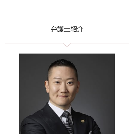
誹謗中傷 どこから
先物取引 詐欺
借金 過払い請求 デメリット
会社 法務
誹謗中傷 相談
破産 問題 全国 弁護士
アマゾン 詐欺 被害
過払い金 遅延損害金
企業 法務 部
発信者情報 開示請求
破産 問題 港区 弁護士
還付金詐欺 戻ってくる
個人再生 再生計画
不当解雇 とは
誹謗中傷 逮捕
誹謗中傷 中央区
弁護士紹介
不正請求 とは
借金 元本
有給 取得 トラブル
ネット 誹謗中傷
架空請求 港区 弁護士
振り込め 詐欺
債務整理 種類 メリット デメリット
長 時間 労働 問題
誹謗中傷 SNS
債務整理 23区 相談
銀行 振込 詐欺
債務整理 相談 流れ
労務 トラブル
誹謗中傷 罪
架空請求 全国 相談
お金 を 騙し 取 られ たら
借金 過払い金 期間
戦略法務 とは
誹謗中傷 削除
任意整理 東京都 弁護士
株 詐欺
給与所得者 再生
企業法務 とは
誹謗中傷 特定
個人再生 全国 弁護士
個人再生 5年
残業 未払い 請求
Twitter 誹謗中傷
破産 問題 23区 弁護士
債務整理 自己破産 連帯保証人
契約 書 リーガル チェック
爆サイ 誹謗中傷
不当請求 全国 相談
破産法 自己破産
臨床法務 とは
個人再生 港区 弁護士
パワハラ 相談 解決
債務整理 東京都 相談
未払い 賃金
通販 詐欺 23区 相談
セクハラ 相談 解決
通販 詐欺 東京都 相談
消費者被害 全国 弁護士
消費者被害 港区 相談
破産 問題 全国 相談