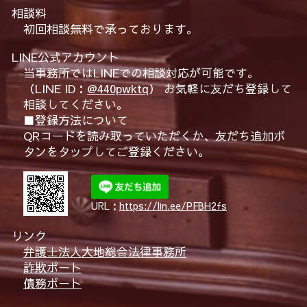
相談料
初回相談無料で承っております。
LINE公式アカウント
当事務所ではLINEでの相談対応が可能です。
（LINE ID：
@440pwktq
） お気軽に友だち登録して
相談してください。
■登録方法について
QRコードを読み取っていただくか、友だち追加ボ
タンをタップしてご登録ください。
URL：
https://lin.ee/PFBH2fs
リンク
弁護士法人大地総合法律事務所
詐欺ポート
債務ポート