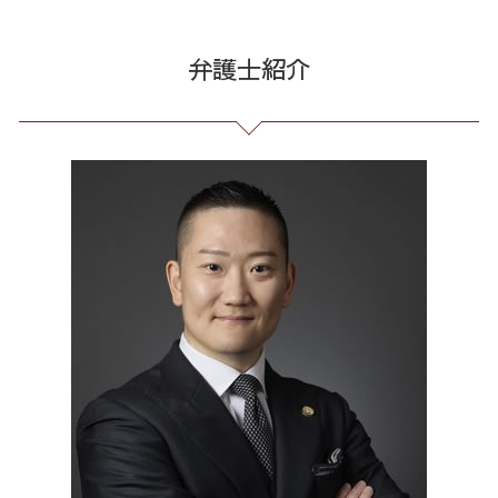
投資 詐欺
自己破産 免責 不許可
不当解雇 労基
誹謗中傷 削除
契約書作成 東京都 弁護士
競馬 予想 詐欺
債務整理 期間 支払
企業法務 とは
誹謗中傷 どこから
個人再生 港区 弁護士
弁護士紹介
投資 詐欺 セミナー
借金 過払い請求 デメリット
残業 未払い 請求
誹謗中傷 相談
架空請求 東京都 弁護士
詐欺 民事 刑事
破産法 自己破産
会社 法務
ネット 誹謗中傷
不当請求 全国 弁護士
先物取引 詐欺
給与所得者 再生
臨床法務 とは
誹謗中傷 被害
企業法務 23区 相談
投資 信託 詐欺
自己破産 個人再生 デメリット
予防法務 とは
誹謗中傷 SNS
誹謗中傷 品川区
詐欺 被害者 返金
サラ金 過払い
有給 取得 トラブル
誹謗中傷 罪
消費者被害 全国 弁護士
個人再生 債務整理 メリット
パワハラ 相談 解決
誹謗中傷 特定
誹謗中傷 千代田区
借金 無料相談 電話
企業 法務 部
Twitter 誹謗中傷
企業法務 港区 弁護士
消費者金融 返済 過払い金
セクハラ パワハラ
破産 問題 港区 弁護士
不当解雇 とは
破産 問題 23区 相談
戦略法務 とは
任意整理 港区 相談
残業 問題
債務整理 全国 相談
企業法務 東京都 相談
消費者被害 東京都 相談
任意整理 港区 弁護士
通販 詐欺 港区 相談
マルチ商法 23区 相談