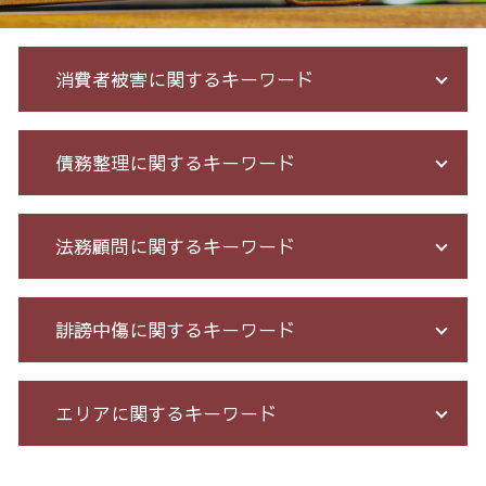
消費者被害に関するキーワード
投資セミナー 怪しい
債務整理に関するキーワード
株 詐欺
ネット 詐欺 被害 届
出資 詐欺
借金 個人再生 条件
法務顧問に関するキーワード
投資詐欺 回収
借金 債務整理 メリット
還付金詐欺 戻ってくる
自己破産 期間 免責
特殊 詐欺 警視庁
破産 免責
顧問 弁護士 メリット
誹謗中傷に関するキーワード
サクラ 詐欺 返金
個人再生 デメリット メリット
未払い 賃金
クレジット カード 詐欺
特定調停 条件
セクハラ 相談 解決
高齢者 詐欺 被害
自己破産 メリット デメリット
労務 トラブル
誹謗中傷 逮捕
エリアに関するキーワード
クレジット カード 詐欺 被害
個人再生 5年
契約 書 リーガル チェック
情報開示請求 費用
銀行 振込 詐欺
借金 債務整理 ブラックリスト
残業代 未払い
爆サイ 誹謗中傷
振り込め 詐欺 警察
債務整理 和解 成立
長 時間 労働 問題
発信者情報 開示請求
不当請求 23区 弁護士