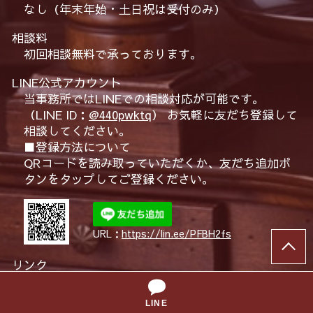
なし（年末年始・土日祝は受付のみ）
相談料
初回相談無料で承っております。
LINE公式アカウント
当事務所ではLINEでの相談対応が可能です。
（LINE ID：
@440pwktq
） お気軽に友だち登録して
相談してください。
■登録方法について
QRコードを読み取っていただくか、友だち追加ボ
タンをタップしてご登録ください。
URL：
https://lin.ee/PFBH2fs
リンク
弁護士法人大地総合法律事務所
詐欺ポート
債務ポート