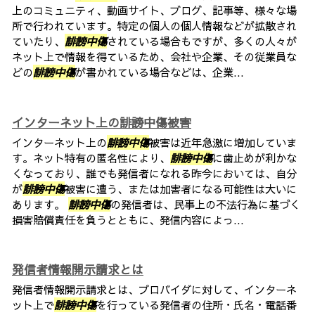
上のコミュニティ、動画サイト、ブログ、記事等、様々な場
所で行われています。特定の個人の個人情報などが拡散され
ていたり、
誹謗中傷
されている場合もですが、多くの人々が
ネット上で情報を得ているため、会社や企業、その従業員な
どの
誹謗中傷
が書かれている場合などは、企業...
インターネット上の誹謗中傷被害
インターネット上の
誹謗中傷
被害は近年急激に増加していま
す。ネット特有の匿名性により、
誹謗中傷
に歯止めが利かな
くなっており、誰でも発信者になれる昨今においては、自分
が
誹謗中傷
被害に遭う、または加害者になる可能性は大いに
あります。
誹謗中傷
の発信者は、民事上の不法行為に基づく
損害賠償責任を負うとともに、発信内容によっ...
発信者情報開示請求とは
発信者情報開示請求とは、プロバイダに対して、インターネ
ット上で
誹謗中傷
を行っている発信者の住所・氏名・電話番