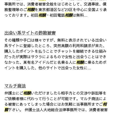
事務所では、消費者被害全般をはじめとして、交通事故、債
務整理等のご
相談
を東京都港区など23区を中心に全国より承
っております。初回
相談
・初回電話
相談
は無料...
出会い系サイトの詐欺被害
その種類や手口は様々ですが、無料と表示されている出会い
系サイトに登録したところ、突然高額の利用料請求が来た、
購入したポイントを払うことでチャットを継続できる仕組み
だったが実際はサクラによるもので女性と出会うことはでき
なかった、某有名アイドルだと名乗る人に
相談
に乗るためポ
イントを購入した、他のサイトで出会った女性に...
マルチ商法
弁護士にご
相談
いただけましたら相手方との交渉や訴訟等を
ご依頼者様に代わって行うことが可能です。マルチ商法によ
る被害にあってしまった場合にはお気軽に当事務所までご
相
談
下さい。 弁護士法人大地総合法律事務所では、消費者被害