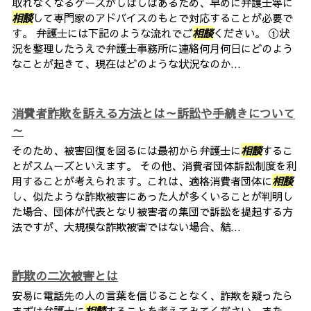
取れなくなるケースがしばしばあるため、早めに弁護士等に
相談
して専門家のアドバイスのもとで対応することが必要で
す。 弁護士には下記のような流れでご
相談
ください。 ①状
況を整理したうえで弁護士事務所に連絡何月何日にどのよう
なことが起きて、現在はどのような状況なのか...
消費者詐欺を訴える方法とは～訴訟や手続きについて
～
そのため、被害回復を図るには最初から弁護士に
相談
するこ
とがスムーズといえます。 その他、消費者団体訴訟制度を利
用することが考えられます。これは、適格消費者団体に
相談
し、似たような詐欺被害にあった人が多くいることが判明し
た場合、団体が代表となり被害者の集団で訴訟を提起する方
法ですが、大規模な詐欺被害ではない場合、結...
詐欺の二次被害とは
安易に電話先の人の言葉を信じることなく、詐欺を疑ったら
まずは弁護士に
相談
することを考えてみてください。また、