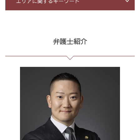
エリアに関するキーワード
不正請求 とは
個人再生 デメリット メリット
パワハラ 相談 解決
誹謗中傷 SNS
詐欺 サクラ
借金 過払い請求 デメリット
企業 法務 部
誹謗中傷 逮捕
特殊 詐欺 警視庁
自己破産 個人再生 デメリット
予防法務 とは
誹謗中傷 相談
個人再生 東京都 弁護士
詐欺 悪質
特定調停 条件
臨床法務 とは
誹謗中傷 どこから
マルチ商法 全国 相談
詐欺 被害届 返金
借金 債務整理 ブラックリスト
未払い 賃金
誹謗中傷 特定
労働問題 23区 相談
弁護士紹介
投資 詐欺
小規模 個人再生 デメリット
戦略法務 とは
誹謗中傷 罪
企業法務 港区 相談
出資 詐欺
借金 過払い金 期間
不当解雇 労基
情報開示請求 費用
不当請求 東京都 弁護士
少額 詐欺 泣き寝入り
借金 無料相談 電話
セクハラ パワハラ
発信者情報 開示請求
架空請求 東京都 弁護士
投資 詐欺 セミナー
債務整理 借金 金額
労務 トラブル
誹謗中傷 削除
過払い金請求 23区 弁護士
競馬 ソフト 詐欺 手口
自己破産 免責 不許可
会社 法務
誹謗中傷 被害
架空請求 全国 相談
借金 元本
長 時間 労働 問題
ネット 誹謗中傷
破産 問題 全国 弁護士
破産法 自己破産
企業法務 とは
爆サイ 誹謗中傷
破産 問題 港区 弁護士
過払い金 遅延損害金
有給 取得 トラブル
消費者被害 港区 弁護士
残業 問題
破産 問題 23区 相談
残業 未払い 請求
出会い系 詐欺 23区 相談
残業代 未払い
不当請求 23区 弁護士
債務整理 港区 弁護士
過払い金請求 全国 相談