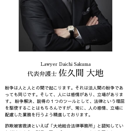
振り込め詐欺 東京都 弁護士
不当請求 23区 相談
契約書作成 東京都 相談
通販 詐欺 23区 相談
Lawyer Daichi Sakuma
佐久間 大地
代表弁護士
紛争は人と人との間で起こります。それは法人間の紛争であ
っても同じです。そして、人には感情があり、立場がありま
す。 紛争解決、説得の１つのツールとして、法律という理屈
を駆使することはもちろんですが、常に、人の感情、立場に
配慮した業務を行うよう精進しております。
詐欺被害救済といえば「大地総合法律事務所」と認知してい