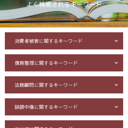
よく検索されるキーワード
消費者被害に関するキーワード
投資セミナー 怪しい
債務整理に関するキーワード
サクラ サイト 詐欺
詐欺 被害 お金 戻っ て くる
未公開株 詐欺
借金 督促状
法務顧問に関するキーワード
オレオレ 詐欺 警察
個人再生 債務整理 メリット
先物取引 詐欺
特定調停 とは
アマゾン 詐欺 被害
自己破産 期間 免責
セクハラ 相談 解決
誹謗中傷に関するキーワード
サクラ 詐欺 返金
借金 個人再生 条件
契約 書 リーガル チェック
先物 取引 詐欺
過払い 利息
顧問 弁護士 メリット
詐欺 民事
債務整理 和解 成立
不当解雇 とは
Twitter 誹謗中傷