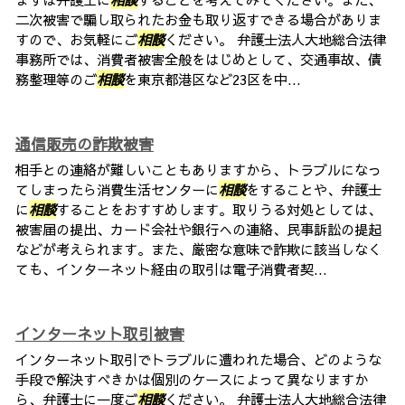
二次被害で騙し取られたお金も取り返すできる場合がありま
すので、お気軽にご
相談
ください。 弁護士法人大地総合法律
事務所では、消費者被害全般をはじめとして、交通事故、債
務整理等のご
相談
を東京都港区など23区を中...
通信販売の詐欺被害
相手との連絡が難しいこともありますから、トラブルになっ
てしまったら消費生活センターに
相談
をすることや、弁護士
に
相談
することをおすすめします。取りうる対処としては、
被害届の提出、カード会社や銀行への連絡、民事訴訟の提起
などが考えられます。また、厳密な意味で詐欺に該当しなく
ても、インターネット経由の取引は電子消費者契...
インターネット取引被害
インターネット取引でトラブルに遭われた場合、どのような
手段で解決すべきかは個別のケースによって異なりますか
ら、弁護士に一度ご
相談
ください。 弁護士法人大地総合法律