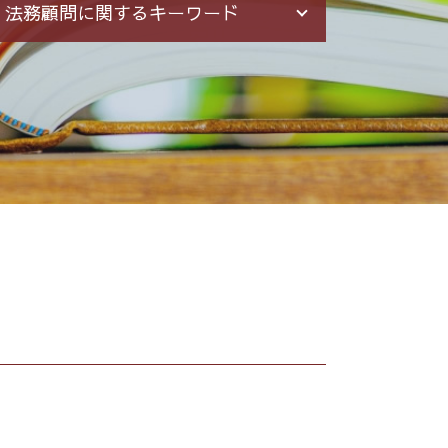
法務顧問に関するキーワード
不当解雇 とは
企業 法務 部
長 時間 労働 問題
戦略法務 とは
セクハラ 相談 解決
有給 取得 トラブル
契約 書 リーガル チェック
残業代 未払い
パワハラ 相談 解決
会社 法務
労務 トラブル
残業 問題
予防法務 とは
不当解雇 労基
未払い 賃金
臨床法務 とは