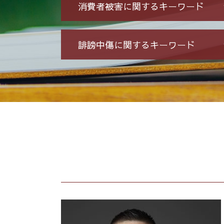
消費者被害に関するキーワード
特殊 詐欺 警視庁
誹謗中傷に関するキーワード
未公開株 詐欺
投資 信託 詐欺
競馬 予想 詐欺
誹謗中傷 被害
詐欺 民事 刑事
発信者情報 開示請求
振り込め 詐欺
爆サイ 誹謗中傷
振り込め 詐欺 警察
誹謗中傷 罪
高齢者 詐欺 被害
誹謗中傷 相談
詐欺 返金されない
ネット 誹謗中傷
詐欺 金銭トラブル
誹謗中傷 どこから
投資詐欺 回収
Twitter 誹謗中傷
先物 取引 詐欺
誹謗中傷 削除
ネット 詐欺 被害 届
誹謗中傷 逮捕
オレオレ 詐欺 警察
誹謗中傷 SNS
詐欺 被害届 返金
情報開示請求 費用
詐欺 民事