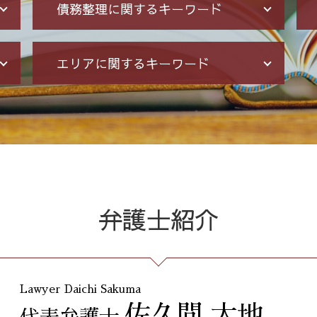
債務整理に関するキーワード
借金 元本
エリアに関するキーワード
給与所得者 再生
サラ金 過払い
破産 免責
振り込め詐欺 東京都 弁護士
個人再生 再生計画
個人再生 東京都 相談
借金 債務整理 メリット
債務整理 港区 弁護士
破産 流れ
振り込め詐欺 全国 弁護士
債務整理 任意整理 期間
架空請求 全国 相談
自己破産 メリット デメリット
企業法務 23区 相談
借金 督促状
破産 問題 全国 弁護士
弁護士紹介
自己破産 期間 免責
出会い系 詐欺 23区 弁護士
借金 無料相談 電話
消費者被害 港区 弁護士
債務整理 期間 支払
マルチ商法 23区 相談
個人 自己破産 デメリット
不当請求 東京都 弁護士
Lawyer Daichi Sakuma
個人再生 手続き 流れ
リーガルチェック 東京都 相談
佐久間 大地
債務整理 借金 金額