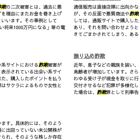
詐欺
の二次被害とは、過去に悪
通信販売は直接店頭に出向かな
どを理由にまたお金を巻き上げ
が、その反面で悪質商法や
詐欺
といいます。その事例として
しては、通販サイトで購入した
い将来1000万円になる」等の電
あり、それを問い合わせようと
きてごまかされてしまう、あるい
振り込め詐欺
い系サイトにおける
詐欺
被害が
近年、息子などの親族を装い、
と表示されている出会い系サイ
高齢者が増加しています。さら
来た、購入したポイントを払う
わゆる受け子が現金を取りに行
際はサクラによるもので女性と
交付させるなど犯罪が多様化し
た場合は、
詐欺
罪として刑事告訴
います。具体的には、そのよう
場に出回っていない未公開株が
けられ、そのような株しか存在