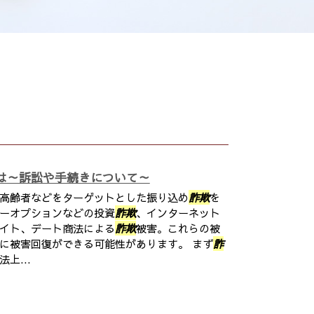
は～訴訟や手続きについて～
高齢者などをターゲットとした振り込め
詐欺
を
ーオプションなどの投資
詐欺
、インターネット
イト、デート商法による
詐欺
被害。これらの被
に被害回復ができる可能性があります。 まず
詐
上...