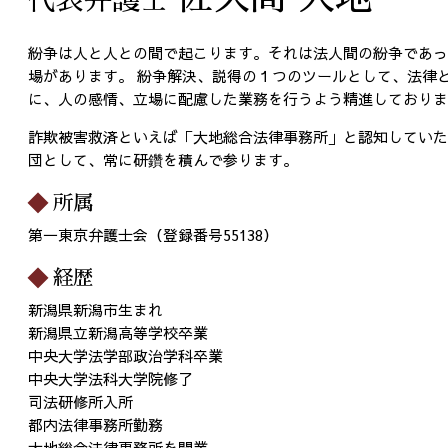
代表弁護士
通販 詐欺 全国 相談
特定調停 とは
架空請求 東京都 相談
借金 払えない 相談
通販 詐欺 23区 弁護士
紛争は人と人との間で起こります。それは法人間の紛争であっ
借金 債務整理 ブラックリスト
債務整理 全国 弁護士
場があります。 紛争解決、説得の１つのツールとして、法律
債務整理 種類 メリット デメリッ
に、人の感情、立場に配慮した業務を行うよう精進しておりま
債務整理 全国 相談
ト
出会い系 詐欺 港区 相談
詐欺被害救済といえば「大地総合法律事務所」と認知していた
個人再生 23区 相談
団として、常に研鑽を積んで参ります。
個人再生 23区 弁護士
所属
第一東京弁護士会（登録番号55138）
経歴
新潟県新潟市生まれ
新潟県立新潟高等学校卒業
中央大学法学部政治学科卒業
中央大学法科大学院修了
司法研修所入所
都内法律事務所勤務
大地総合法律事務所を開業