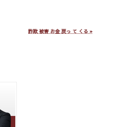
詐欺 被害 お金 戻っ て くる »