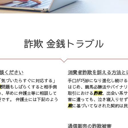
詐欺 金銭トラブル
談ください
消費者詐欺を訴える方法と
「気づいたらすぐに対応する」
手口が巧妙になり進化し続ける
欺
問題もしばらくすると相手側
はじめ、競馬必勝法やバイナリ
め、早めに弁護士等に相談して
取引における
詐欺
、出会い系サ
です。 弁護士には下記のよう
害に遭っても、泣き寝入りせず
欺
に基づいてなされた契約は民法
通信販売の詐欺被害