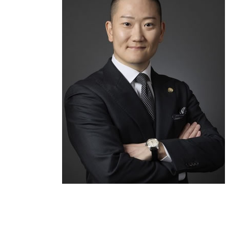
誹謗中傷 特定
詐欺 泣き寝入り
競馬 ソフト 詐欺 手口
詐欺 被害 お金 戻っ て くる
少額 詐欺 泣き寝入り