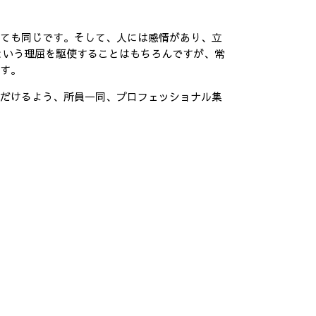
企業法務 とは
顧問 弁護士 メリット
ても同じです。そして、人には感情があり、立
セクハラ パワハラ
という理屈を駆使することはもちろんですが、常
残業 未払い 請求
す。
だけるよう、所員一同、プロフェッショナル集