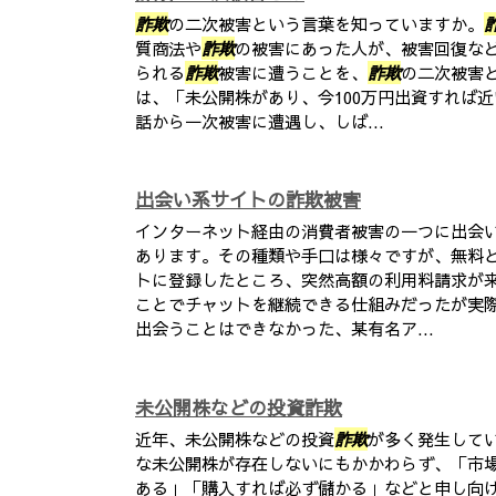
詐欺
の二次被害という言葉を知っていますか。
質商法や
詐欺
の被害にあった人が、被害回復な
られる
詐欺
被害に遭うことを、
詐欺
の二次被害
は、「未公開株があり、今100万円出資すれば近
話から一次被害に遭遇し、しば...
出会い系サイトの詐欺被害
インターネット経由の消費者被害の一つに出会
あります。その種類や手口は様々ですが、無料
トに登録したところ、突然高額の利用料請求が
ことでチャットを継続できる仕組みだったが実
出会うことはできなかった、某有名ア...
未公開株などの投資詐欺
近年、未公開株などの投資
詐欺
が多く発生して
な未公開株が存在しないにもかかわらず、「市
ある」「購入すれば必ず儲かる」などと申し向