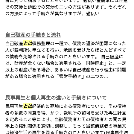
者に対して請求することをいいます。 過払い金請求には任意
での交渉と訴訟での交渉の二つの方法があります。それぞれ
の方法によって手続きが異なりますが、過払い...
自己破産の手続きと流れ
自己破産
とは
債務整理の一種で、債務の返済が困難になった
人が裁判所に申立てを行い、承認を受けたらほとんどすべて
の債務を免除される手続きのことをいいます。 自己破産に
は、財産が全くない場合に適用される「同時廃止」と、一定
以上の財産がある場合、あるいは自己破産を行う理由に問題
がある場合に適用される「管財手続き」の二つの...
民事再生と個人再生の違いと手続きについて
民事再生
とは
経済的に窮境にある債務者について、その債権
者の多数の同意を得、かつ、裁判所の認可を受けた再生計画
を定めること等により、当該債務者とその債権者との間の民
事上の権利関係を適切に調整し、もって当該債務者の事業又
は経済生活の再生を図る手続きのことをいいます(民事再生法