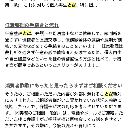
第一条)。これに対して個人再生
とは
、特に個...
任意整理の手続きと流れ
任意整理
とは
、弁護士や司法書士などに依頼して、裁判所を
通さずに債権者と直接交渉し、債務額全体の減額や長期分割
払いの交渉などをする手続きのことをいいます。 任意整理は
裁判所を通さず任意の形で債権者と交渉するため、個人再生
や自己破産などといった他の債務整理の方法と比べて、手続
き面が簡単であるといったメリットがあります...
消費者詐欺にあったと思ったらまずはご相談ください
そのため、ご相談いただいた内容が外部に漏れるこ
とは
絶対
にありません。ご相談者様がいま置かれている状況を冷静に
判断したうえで、弁護士が次の対応を考えさせていただきま
す。 ②実際のご相談一般的には、電話やメールでご連絡いた
だいた後に弁護士がご相談者様と直接会ってお話をさせてい
ただきます。その際に、今後の流れや費用につ...