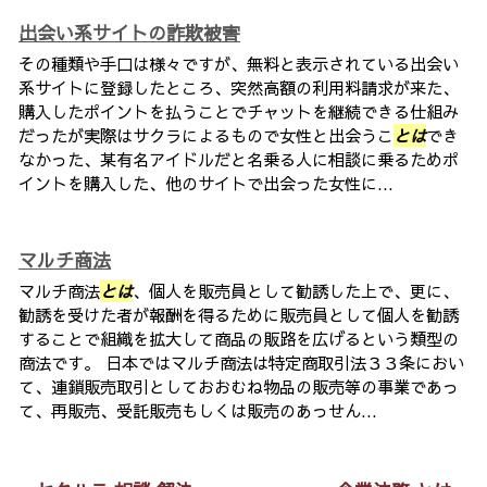
出会い系サイトの詐欺被害
その種類や手口は様々ですが、無料と表示されている出会い
系サイトに登録したところ、突然高額の利用料請求が来た、
購入したポイントを払うことでチャットを継続できる仕組み
だったが実際はサクラによるもので女性と出会うこ
とは
でき
なかった、某有名アイドルだと名乗る人に相談に乗るためポ
イントを購入した、他のサイトで出会った女性に...
マルチ商法
マルチ商法
とは
、個人を販売員として勧誘した上で、更に、
勧誘を受けた者が報酬を得るために販売員として個人を勧誘
することで組織を拡大して商品の販路を広げるという類型の
商法です。 日本ではマルチ商法は特定商取引法３３条におい
て、連鎖販売取引としておおむね物品の販売等の事業であっ
て、再販売、受託販売もしくは販売のあっせん...