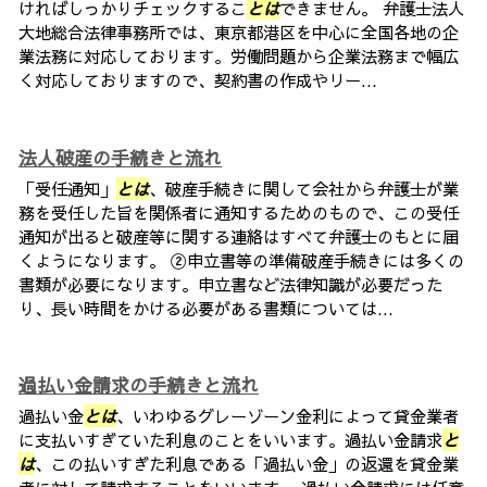
ければしっかりチェックするこ
とは
できません。 弁護士法人
大地総合法律事務所では、東京都港区を中心に全国各地の企
業法務に対応しております。労働問題から企業法務まで幅広
く対応しておりますので、契約書の作成やリー...
法人破産の手続きと流れ
「受任通知」
とは
、破産手続きに関して会社から弁護士が業
務を受任した旨を関係者に通知するためのもので、この受任
通知が出ると破産等に関する連絡はすべて弁護士のもとに届
くようになります。 ②申立書等の準備破産手続きには多くの
書類が必要になります。申立書など法律知識が必要だった
り、長い時間をかける必要がある書類については...
過払い金請求の手続きと流れ
過払い金
とは
、いわゆるグレーゾーン金利によって貸金業者
に支払いすぎていた利息のことをいいます。過払い金請求
と
は
、この払いすぎた利息である「過払い金」の返還を貸金業