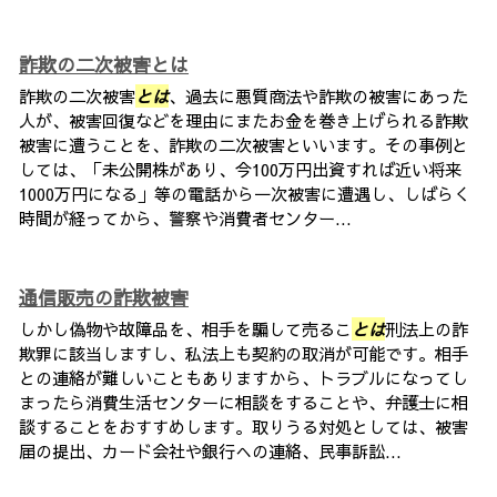
詐欺の二次被害とは
詐欺の二次被害
とは
、過去に悪質商法や詐欺の被害にあった
人が、被害回復などを理由にまたお金を巻き上げられる詐欺
被害に遭うことを、詐欺の二次被害といいます。その事例と
しては、「未公開株があり、今100万円出資すれば近い将来
1000万円になる」等の電話から一次被害に遭遇し、しばらく
時間が経ってから、警察や消費者センター...
通信販売の詐欺被害
しかし偽物や故障品を、相手を騙して売るこ
とは
刑法上の詐
欺罪に該当しますし、私法上も契約の取消が可能です。相手
との連絡が難しいこともありますから、トラブルになってし
まったら消費生活センターに相談をすることや、弁護士に相
談することをおすすめします。取りうる対処としては、被害
届の提出、カード会社や銀行への連絡、民事訴訟...