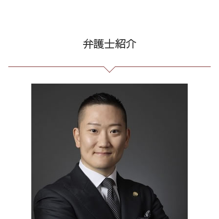
株 詐欺
破産 免責
予防法務 とは
発信者情報 開示請求
労働問題 東京都 弁護士
詐欺 被害者 返金
債務整理 借金 金額
有給 取得 トラブル
情報開示請求 費用
契約書作成 全国 弁護士
お金 を 騙し 取 られ たら
債務整理 和解 成立
臨床法務 とは
誹謗中傷 相談
通販 詐欺 全国 相談
弁護士紹介
先物取引 詐欺
借金 債務整理 メリット
不当解雇 労基
誹謗中傷 特定
リーガルチェック 東京都 相談
詐欺 サクラ
債務整理 種類 メリット デメリット
顧問 弁護士 メリット
誹謗中傷 削除
振り込め詐欺 23区 相談
クレジット カード 詐欺
自己破産 期間 免責
長 時間 労働 問題
誹謗中傷 逮捕
マルチ商法 東京都 相談
投資セミナー 怪しい
過払い 利息
残業 問題
Twitter 誹謗中傷
個人再生 港区 弁護士
投資詐欺 回収
破産法 自己破産
パワハラ 相談 解決
誹謗中傷 SNS
個人再生 全国 相談
特定調停 条件
セクハラ 相談 解決
誹謗中傷 どこから
出会い系 詐欺 全国 弁護士
借金 払えない 相談
未払い 賃金
ネット 誹謗中傷
破産 問題 港区 弁護士
借金 債務整理 ブラックリスト
労務 トラブル
出会い系 詐欺 全国 相談
企業 法務 部
振り込め詐欺 全国 弁護士
企業法務 とは
振り込め詐欺 23区 弁護士
残業代 未払い
破産 問題 東京都 相談
労働問題 東京都 相談
誹謗中傷 千代田区
企業法務 23区 弁護士
労働問題 港区 相談