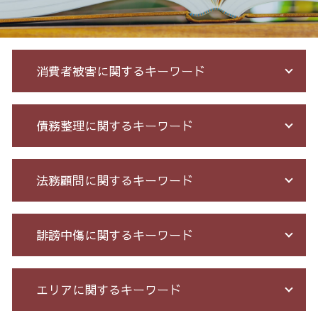
消費者被害に関するキーワード
マルチ商法 ネズミ講 違い
債務整理に関するキーワード
ネット 詐欺 被害 届
振り込め 詐欺 警察
投資 詐欺
自己破産 メリット デメリット
法務顧問に関するキーワード
架空請求 とは
サラ金 過払い
未公開株 詐欺
過払い とは
詐欺 民事
自己破産 免責 不許可
会社 法務
誹謗中傷に関するキーワード
先物 取引 詐欺
消費者金融 返済 過払い金
契約 書 リーガル チェック
出資 詐欺
破産 流れ
不当解雇 とは
サクラ 詐欺 返金
個人再生 5年
戦略法務 とは
誹謗中傷 被害
エリアに関するキーワード
特殊 詐欺 警視庁
過払い金 遅延損害金
残業 未払い 請求
爆サイ 誹謗中傷
銀行 振込 詐欺
借金 個人再生 条件
セクハラ パワハラ
誹謗中傷 罪