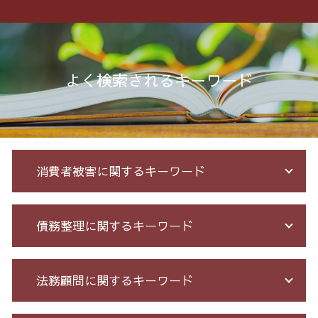
よく検索されるキーワード
消費者被害に関するキーワード
還付金詐欺 戻ってくる
債務整理に関するキーワード
投資 詐欺 セミナー
競馬 予想 詐欺
競馬 ソフト 詐欺 手口
借金 過払い請求 デメリット
法務顧問に関するキーワード
投資 詐欺
個人再生 5年
架空請求 とは
過払い金 遅延損害金