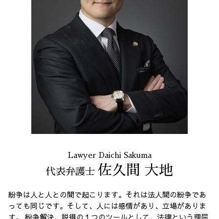
顧問 弁護士 メリット
不当請求 23区 相談
セクハラ パワハラ
不当請求 東京都 弁護士
企業法務 東京都 弁護士
任意整理 港区 相談
架空請求 港区 弁護士
契約書作成 東京都 相談
労働問題 全国 弁護士
マルチ商法 23区 相談
Lawyer Daichi Sakuma
佐久間 大地
代表弁護士
紛争は人と人との間で起こります。それは法人間の紛争であ
っても同じです。そして、人には感情があり、立場がありま
す。 紛争解決、説得の１つのツールとして、法律という理屈