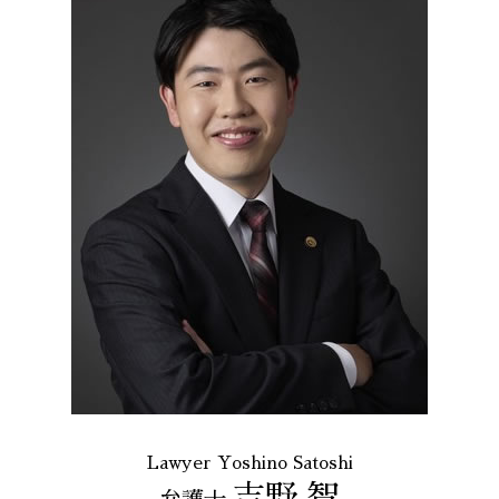
Lawyer Yoshino Satoshi
吉野 智