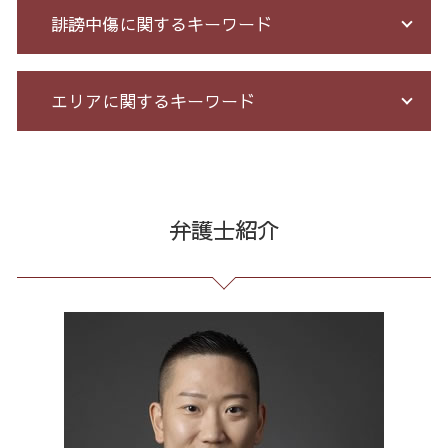
出資 詐欺
借金 払えない 相談
契約 書 リーガル チェック
誹謗中傷に関するキーワード
クレジット カード 詐欺
破産 流れ
長 時間 労働 問題
詐欺 悪質
個人 自己破産 デメリット
セクハラ 相談 解決
詐欺 民事 刑事
自己破産 メリット デメリット
残業代 未払い
誹謗中傷 削除
エリアに関するキーワード
少額 詐欺 泣き寝入り
自己破産 期間 免責
臨床法務 とは
発信者情報 開示請求
お金 を 騙し 取 られ たら
給与所得者 再生
残業 未払い 請求
誹謗中傷 逮捕
ネット 詐欺 被害 届
債務整理 期間 支払
戦略法務 とは
Twitter 誹謗中傷
過払い金請求 港区 相談
詐欺 民事
小規模 個人再生 デメリット
不当解雇 とは
誹謗中傷 相談
架空請求 東京都 弁護士
銀行 振込 詐欺
借金 債務整理 メリット
企業法務 とは
誹謗中傷 どこから
通販 詐欺 東京都 相談
弁護士紹介
詐欺 被害者 返金
借金 自己破産 解決
不当解雇 労基
誹謗中傷 被害
労働問題 港区 相談
未公開株 詐欺
サラ金 過払い
有給 取得 トラブル
情報開示請求 費用
破産 問題 23区 弁護士
サクラ サイト 詐欺
債務整理 相談 流れ
企業 法務 部
誹謗中傷 罪
債務整理 港区 相談
サクラ 詐欺 返金
借金 過払い金 期間
会社 法務
誹謗中傷 特定
リーガルチェック 全国 弁護士
振り込め 詐欺 警察
自己破産 免責 不許可
パワハラ 相談 解決
ネット 誹謗中傷
過払い金請求 東京都 弁護士
破産 保証人
残業 問題
誹謗中傷 SNS
個人再生 東京都 相談
債務整理 和解 成立
未払い 賃金
爆サイ 誹謗中傷
任意整理 東京都 相談
個人再生 再生計画
労務 トラブル
架空請求 23区 相談
予防法務 とは
通販 詐欺 港区 弁護士