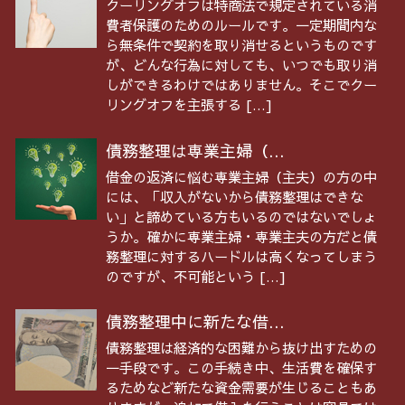
クーリングオフは特商法で規定されている消
費者保護のためのルールです。一定期間内な
ら無条件で契約を取り消せるというものです
が、どんな行為に対しても、いつでも取り消
しができるわけではありません。そこでクー
リングオフを主張する […]
債務整理は専業主婦（...
借金の返済に悩む専業主婦（主夫）の方の中
には、「収入がないから債務整理はできな
い」と諦めている方もいるのではないでしょ
うか。確かに専業主婦・専業主夫の方だと債
務整理に対するハードルは高くなってしまう
のですが、不可能という […]
債務整理中に新たな借...
債務整理は経済的な困難から抜け出すための
一手段です。この手続き中、生活費を確保す
るためなど新たな資金需要が生じることもあ