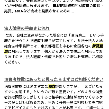
の法務です。各種業務のリーガルチェックや契約書の作成な
どが予防法務に含まれます。 ■戦略法務知的財産権の取得・
売買、M&Aなど会社を発展させるための...
法人破産の手続きと流れ
なお、会社に資産がなかった場合には「異時廃止」という手
続きを行うことで破産手続きが完了します。弁護士法人大地
総合法律事務所では、東京都港区を中心に全国各地の
債務整
理
に対応しております。個人から法人まで幅広く対応してお
りますので、法人破産・倒産でお困りの際はお気軽にご相談
ください。
消費者詐欺にあったと思ったらまずはご相談ください
消費者詐欺にはさまざまな
種類
がありますが、「気づいたら
すぐに対応する」というのが最も重要です。どのような消費
者詐欺問題もしばらくすると相手側と連絡が取れなくなるケ
ースがしばしばあるため、早めに弁護士等に相談して専門家
のアドバイスのもとで対応することが必要です。 弁護士には