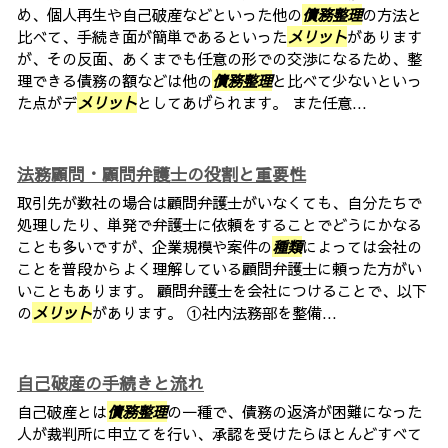
め、個人再生や自己破産などといった他の
債務整理
の方法と
比べて、手続き面が簡単であるといった
メリット
があります
が、その反面、あくまでも任意の形での交渉になるため、整
理できる債務の額などは他の
債務整理
と比べて少ないといっ
た点がデ
メリット
としてあげられます。 また任意...
法務顧問・顧問弁護士の役割と重要性
取引先が数社の場合は顧問弁護士がいなくても、自分たちで
処理したり、単発で弁護士に依頼をすることでどうにかなる
ことも多いですが、企業規模や案件の
種類
によっては会社の
ことを普段からよく理解している顧問弁護士に頼った方がい
いこともあります。 顧問弁護士を会社につけることで、以下
の
メリット
があります。 ①社内法務部を整備...
自己破産の手続きと流れ
自己破産とは
債務整理
の一種で、債務の返済が困難になった
人が裁判所に申立てを行い、承認を受けたらほとんどすべて