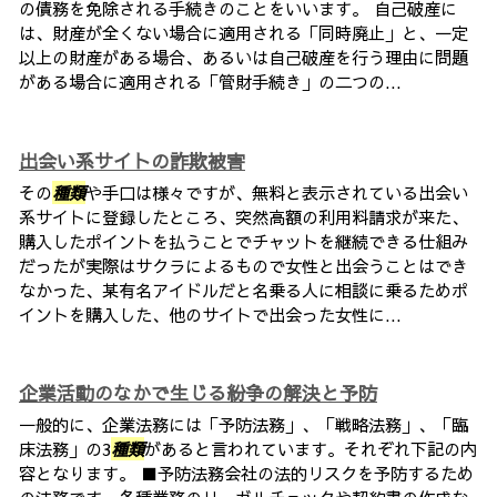
の債務を免除される手続きのことをいいます。 自己破産に
は、財産が全くない場合に適用される「同時廃止」と、一定
以上の財産がある場合、あるいは自己破産を行う理由に問題
がある場合に適用される「管財手続き」の二つの...
出会い系サイトの詐欺被害
その
種類
や手口は様々ですが、無料と表示されている出会い
系サイトに登録したところ、突然高額の利用料請求が来た、
購入したポイントを払うことでチャットを継続できる仕組み
だったが実際はサクラによるもので女性と出会うことはでき
なかった、某有名アイドルだと名乗る人に相談に乗るためポ
イントを購入した、他のサイトで出会った女性に...
企業活動のなかで生じる紛争の解決と予防
一般的に、企業法務には「予防法務」、「戦略法務」、「臨
床法務」の3
種類
があると言われています。それぞれ下記の内
容となります。 ■予防法務会社の法的リスクを予防するため