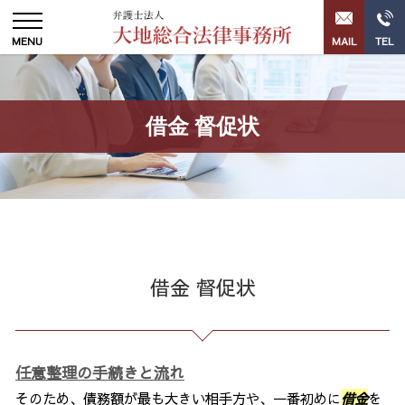
借金 督促状
借金 督促状
任意整理の手続きと流れ
そのため、債務額が最も大きい相手方や、一番初めに
借金
を