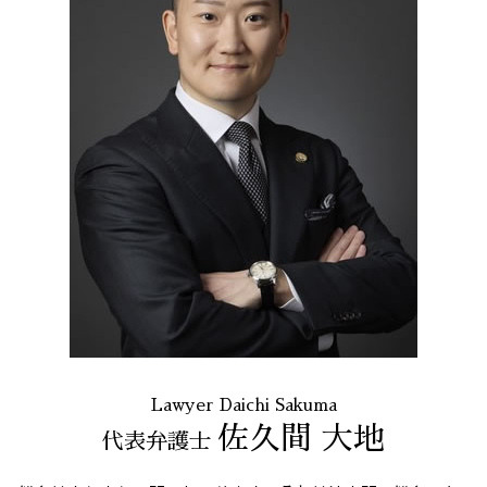
消費者金融 返済 過払い金
企業法務 とは
過払い金請求 23区 弁護士
セクハラ パワハラ
個人再生 全国 弁護士
残業 未払い 請求
企業法務 港区 相談
残業 問題
任意整理 港区 相談
出会い系 詐欺 23区 相談
労働問題 全国 弁護士
不当請求 23区 相談
個人再生 全国 相談
消費者被害 東京都 相談
破産 問題 東京都 弁護士
Lawyer Daichi Sakuma
佐久間 大地
代表弁護士