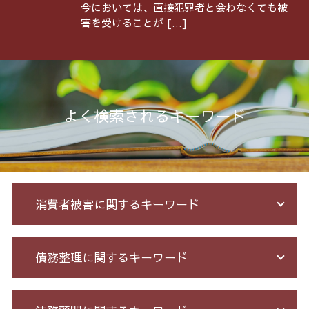
今においては、直接犯罪者と会わなくても被
害を受けることが […]
よく検索されるキーワード
消費者被害に関するキーワード
架空請求 とは
債務整理に関するキーワード
サクラ サイト 詐欺
ネット 詐欺 被害 届
競馬 予想 詐欺
借金 元本