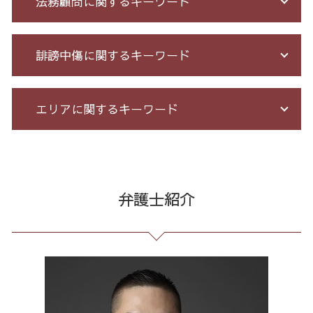
法務顧問に関するキーワード
詐欺 サクラ
自己破産 メリット デメリット
投資セミナー 怪しい
個人再生 債務整理 メリット
投資 詐欺
小規模 個人再生 デメリット
労務 トラブル
誹謗中傷に関するキーワード
お金 を 騙し 取 られ たら
個人 自己破産 デメリット
残業代 未払い
詐欺 返金されない
破産 流れ
不当解雇 とは
投資詐欺 回収
個人再生 再生計画
顧問 弁護士 メリット
誹謗中傷 どこから
エリアに関するキーワード
アマゾン 詐欺 被害
借金 個人再生 条件
パワハラ 相談 解決
誹謗中傷 逮捕
詐欺 悪質
借金 督促状
契約 書 リーガル チェック
誹謗中傷 相談
クレジット カード 詐欺
借金 過払い金 期間
未払い 賃金
発信者情報 開示請求
マルチ商法 全国 相談
投資 詐欺 セミナー
サラ金 過払い
長 時間 労働 問題
爆サイ 誹謗中傷
マルチ商法 港区 弁護士
振り込め 詐欺
借金 債務整理 ブラックリスト
会社 法務
情報開示請求 費用
過払い金請求 東京都 弁護士
弁護士紹介
先物 取引 詐欺
借金 債務整理 メリット
予防法務 とは
誹謗中傷 被害
任意整理 23区 相談
詐欺 被害届 返金
過払い とは
有給 取得 トラブル
誹謗中傷 削除
通販 詐欺 全国 相談
クレジット カード 詐欺 被害
破産法 自己破産
戦略法務 とは
誹謗中傷 特定
マルチ商法 東京都 弁護士
詐欺 泣き寝入り
借金 過払い請求 デメリット
企業 法務 部
誹謗中傷 SNS
不当請求 港区 弁護士
銀行 振込 詐欺
借金 自己破産 解決
セクハラ 相談 解決
誹謗中傷 罪
架空請求 全国 弁護士
破産 免責
不当解雇 労基
Twitter 誹謗中傷
マルチ商法 全国 弁護士
給与所得者 再生
臨床法務 とは
ネット 誹謗中傷
振り込め詐欺 東京都 相談