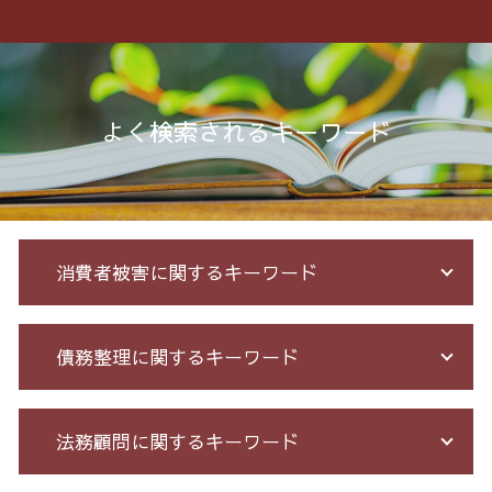
よく検索されるキーワード
消費者被害に関するキーワード
クレジット カード 詐欺
債務整理に関するキーワード
先物 取引 詐欺
投資セミナー 怪しい
詐欺 被害 お金 戻っ て くる
借金 過払い金 期間
法務顧問に関するキーワード
詐欺 金銭トラブル
破産 免責
投資 詐欺
過払い 利息