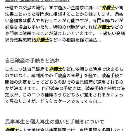
任意での交渉の場合、まず過払い金請求に詳しい
弁護士
や司
法書士といった専門家に相談することから始まります。過払
い金請求は個人でも行うことが可能ですが、専門知識などが
必要な場面も多いため、特段の問題がなければ
弁護士
などの
専門家に依頼することが望ましいといえます。 ・過払い金請
求受任契約締結
弁護士
などへの相談を経て過払...
自己破産の手続きと流れ
この二つは自己破産を
弁護士
などに依頼した時点で決まるも
のではなく、裁判所での「破産の審尋」を経て、破産手続き
開始の決定をもってどちらの形での自己破産が適用されるの
かが決まります。 自己破産の手続きは、破産手続き開始の決
定以降、この二つの種類のうちどちらが適用されるかによっ
て異なりますが、どちらのケースであっても自...
民事再生と個人再生の違いと手続きについて
弁護士
法人大地総合法律事務所では、専門用語を多用しない