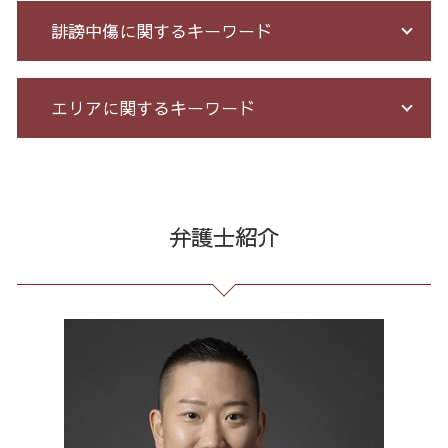
未公開株 詐欺
破産法 自己破産
セクハラ パワハラ
誹謗中傷に関するキーワード
詐欺 泣き寝入り
債務整理 相談 流れ
会社 法務
競馬 予想 詐欺
個人再生 5年
有給 取得 トラブル
株 詐欺
個人 自己破産 デメリット
労務 トラブル
誹謗中傷 相談
エリアに関するキーワード
詐欺 民事
サラ金 過払い
企業 法務 部
誹謗中傷 罪
詐欺 被害届 返金
破産 保証人
残業代 未払い
誹謗中傷 SNS
競馬 ソフト 詐欺 手口
借金 債務整理 ブラックリスト
企業法務 とは
Twitter 誹謗中傷
過払い金請求 全国 相談
架空請求 とは
債務整理 任意整理 期間
不当解雇 とは
誹謗中傷 特定
通販 詐欺 全国 弁護士
詐欺 返金されない
債務整理 和解 成立
パワハラ 相談 解決
ネット 誹謗中傷
通販 詐欺 東京都 弁護士
弁護士紹介
詐欺 被害者 返金
個人再生 債務整理 メリット
不当解雇 労基
爆サイ 誹謗中傷
誹謗中傷 港区
不正請求 とは
過払い金 遅延損害金
残業 未払い 請求
発信者情報 開示請求
リーガルチェック 全国 弁護士
還付金詐欺 戻ってくる
個人再生 デメリット メリット
顧問 弁護士 メリット
誹謗中傷 削除
誹謗中傷 中央区
サクラ サイト 詐欺
特定調停 とは
未払い 賃金
情報開示請求 費用
誹謗中傷 新宿区
詐欺 サクラ
借金 督促状
セクハラ 相談 解決
誹謗中傷 どこから
架空請求 全国 弁護士
借金 過払い請求 デメリット
戦略法務 とは
誹謗中傷 被害
マルチ商法 東京都 相談
自己破産 個人再生 デメリット
予防法務 とは
誹謗中傷 逮捕
労働問題 全国 弁護士
借金 個人再生 条件
契約 書 リーガル チェック
任意整理 23区 相談
残業 問題
架空請求 港区 弁護士