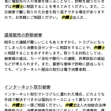
易に電話先の人の言葉を信じることなく、詐欺を疑ったらま
ずは
弁護士
に相談することを考えてみてください。また、二
次被害で騙し取られたお金も取り返すできる場合があります
ので、お気軽にご相談ください。
弁護士
法人大...
通信販売の詐欺被害
相手との連絡が難しいこともありますから、トラブルになっ
てしまったら消費生活センターに相談をすることや、
弁護士
に相談することをおすすめします。取りうる対処としては、
被害届の提出、カード会社や銀行への連絡、民事訴訟の提起
などが考えられます。また、厳密な意味で詐欺に該当しなく
ても、インターネット経由の取引は電子消費者契...
インターネット取引被害
インターネット取引でトラブルに遭われた場合、どのような
手段で解決すべきかは個別のケースによって異なりますか
ら、
弁護士
に一度ご相談ください。
弁護士
法人大地総合法律
事務所では、消費者被害全般をはじめとして、交通事故、債