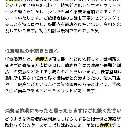
分かりやすい説明を心掛け、持ち前の話しやすさとフットワ
ークの軽さを生かし、少しでも早く不安を解消できるようサ
ポートいたします。ご依頼者様のお話を丁寧にヒアリングす
ることを特に重視し、疑問点を徹底的に洗い出し、真相を究
明していきます。初回相談は無料ですので、お気...
任意整理の手続きと流れ
任意整理とは、
弁護士
や司法書士などに依頼して、裁判所を
通さずに債権者と直接交渉し、債務額全体の減額や長期分割
払いの交渉などをする手続きのことをいいます。 任意整理は
裁判所を通さず任意の形で債権者と交渉するため、個人再生
や自己破産などといった他の債務整理の方法と比べて、手続
き面が簡単であるといったメリットがあります...
消費者詐欺にあったと思ったらまずはご相談ください
どのような消費者詐欺問題もしばらくすると相手側と連絡が
取れなくなるケースがしばしばあるため、早めに
弁護士
等に