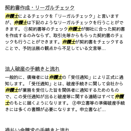
契約書作成・リーガルチェック
弁護士
によるチェックを「リーガルチェック」と言います
が、
弁護士
は下記のようなリーガルチェックを行うことがで
きます。 ①契約書等のチェック
弁護士
が御社に合った契約書
を作成するのみならず、取引先等からもらった契約書のチェ
ックも行うことができます。
弁護士
が契約書をチェックする
ことで、予防法務の観点から不足している文言等...
法人破産の手続きと流れ
一般的に、債権者には
弁護士
の「受任通知」により正式に通
知します。「受任通知」とは、破産手続きに関して会社から
弁護士
が業務を受任した旨を関係者に通知するためのもの
で、この受任通知が出ると破産等に関する連絡はすべて
弁護
士
のもとに届くようになります。 ②申立書等の準備破産手続
きには多くの書類が必要になります。申立書など...
過払い金請求の手続きと流れ