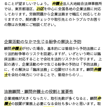
ることが望ましいでしょう。
弁護士
法人大地総合法律事務所
では、東京都港区、
23区
を中心に全国各地の企業法務に対応
しております。労務問題から企業法務まで幅広く対応してお
りますので、契約書チェックや取引先とのトラブルでお困り
の際はお気軽にご相談ください。
企業活動のなかで生じる紛争の解決と予防
顧問
弁護士
が付いた場合、基本的には普段から予防法務によ
り法的紛争等のリスクを回避しますが、いざという時には臨
床法務に対応することで会社を法的リスクから守ります。 上
記の通り、企業活動の中で生じる紛争の予防は「予防法務」
に、その解決は「臨床法務」に位置付けられます。顧問
弁護
士
を会社の味方につけることで、普段からのリ...
法務顧問・顧問弁護士の役割と重要性
企業規模が大きくなったり、取引先数が多くなると、顧問
弁
護士
の設置が業務上必要になる会社も多いかと思います。取