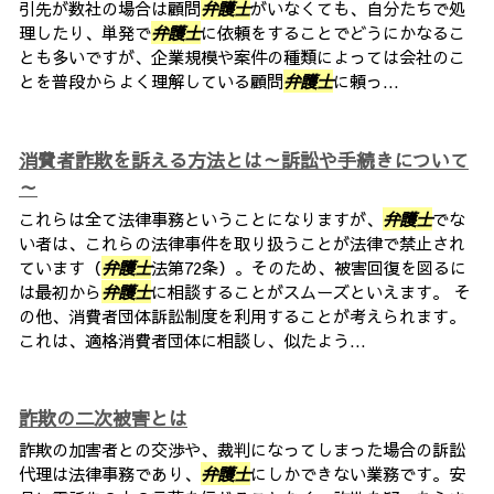
引先が数社の場合は顧問
弁護士
がいなくても、自分たちで処
理したり、単発で
弁護士
に依頼をすることでどうにかなるこ
とも多いですが、企業規模や案件の種類によっては会社のこ
とを普段からよく理解している顧問
弁護士
に頼っ...
消費者詐欺を訴える方法とは～訴訟や手続きについて
～
これらは全て法律事務ということになりますが、
弁護士
でな
い者は、これらの法律事件を取り扱うことが法律で禁止され
ています（
弁護士
法第72条）。そのため、被害回復を図るに
は最初から
弁護士
に相談することがスムーズといえます。 そ
の他、消費者団体訴訟制度を利用することが考えられます。
これは、適格消費者団体に相談し、似たよう...
詐欺の二次被害とは
詐欺の加害者との交渉や、裁判になってしまった場合の訴訟
代理は法律事務であり、
弁護士
にしかできない業務です。安