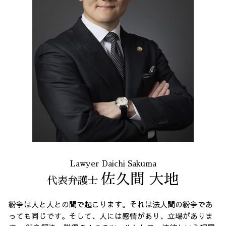
長 時間 労働 問題
通販 詐欺 港区 相談
臨床法務 とは
企業法務 港区 弁護士
消費者被害 東京都 相談
通販 詐欺 港区 弁護士
契約書作成 23区 相談
債務整理 23区 相談
破産 問題 全国 弁護士
企業法務 23区 相談
Lawyer Daichi Sakuma
佐久間 大地
代表弁護士
紛争は人と人との間で起こります。それは法人間の紛争であ
っても同じです。そして、人には感情があり、立場がありま