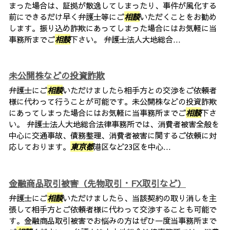
まった場合は、証拠が散逸してしまったり、事件が風化する
前にできるだけ早く弁護士等にご
相談
いただくことをお勧め
します。振り込め詐欺にあってしまった場合にはお気軽に当
事務所までご
相談
下さい。 弁護士法人大地総合...
未公開株などの投資詐欺
弁護士にご
相談
いただけましたら相手方との交渉をご依頼者
様に代わって行うことが可能です。未公開株などの投資詐欺
にあってしまった場合にはお気軽に当事務所までご
相談
下さ
い。 弁護士法人大地総合法律事務所では、消費者被害全般を
中心に交通事故、債務整理、消費者被害に関するご依頼に対
応しております。
東京都
港区など23区を中心...
金融商品取引被害（先物取引・FX取引など）
弁護士にご
相談
いただけましたら、当該契約の取り消しを主
張して相手方とご依頼者様に代わって交渉することも可能で
す。金融商品取引被害でお悩みの方はぜひ一度当事務所まで