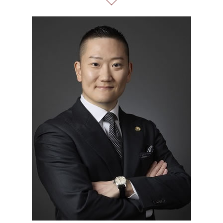
企業 法務 部
誹謗中傷 特定
任意整理 東京都 弁護士
ネット 詐欺 被害 届
過払い とは
残業 未払い 請求
Twitter 誹謗中傷
企業法務 東京都 弁護士
投資 信託 詐欺
個人再生 再生計画
有給 取得 トラブル
情報開示請求 費用
企業法務 港区 弁護士
債務整理 相談 流れ
不当解雇 とは
誹謗中傷 逮捕
債務整理 港区 弁護士
債務整理 借金 金額
予防法務 とは
ネット 誹謗中傷
過払い金請求 23区 弁護士
個人再生 債務整理 メリット
戦略法務 とは
企業法務 東京都 相談
契約 書 リーガル チェック
出会い系 詐欺 港区 相談
未払い 賃金
契約書作成 東京都 相談
労務 トラブル
リーガルチェック 港区 相談
振り込め詐欺 港区 相談
マルチ商法 23区 弁護士
誹謗中傷 中央区
通販 詐欺 東京都 弁護士
振り込め詐欺 港区 弁護士
破産 問題 23区 相談