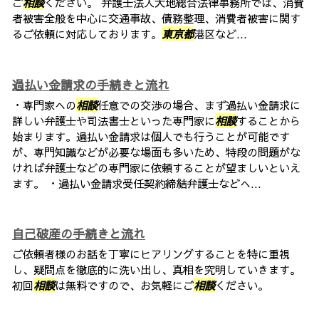
ご
相談
ください。 弁護士法人大地総合法律事務所では、消費
者被害全般を中心に交通事故、債務整理、消費者被害に関す
るご依頼に対応しております。
東京都
港区など...
過払い金請求の手続きと流れ
・専門家への
相談
任意での交渉の場合、まず過払い金請求に
詳しい弁護士や司法書士といった専門家に
相談
することから
始まります。過払い金請求は個人でも行うことが可能です
が、専門知識などが必要な場面も多いため、特段の問題がな
ければ弁護士などの専門家に依頼することが望ましいといえ
ます。 ・過払い金請求受任契約締結弁護士などへ...
自己破産の手続きと流れ
ご依頼者様のお話を丁寧にヒアリングすることを特に重視
し、疑問点を徹底的に洗い出し、真相を究明していきます。
初回
相談
は無料ですので、お気軽にご
相談
ください。