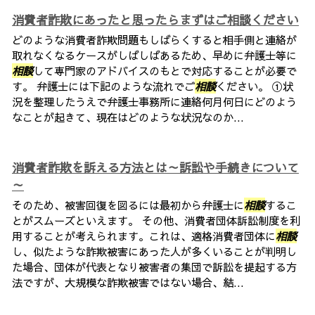
消費者詐欺にあったと思ったらまずはご相談ください
どのような消費者詐欺問題もしばらくすると相手側と連絡が
取れなくなるケースがしばしばあるため、早めに弁護士等に
相談
して専門家のアドバイスのもとで対応することが必要で
す。 弁護士には下記のような流れでご
相談
ください。 ①状
況を整理したうえで弁護士事務所に連絡何月何日にどのよう
なことが起きて、現在はどのような状況なのか...
消費者詐欺を訴える方法とは～訴訟や手続きについて
～
そのため、被害回復を図るには最初から弁護士に
相談
するこ
とがスムーズといえます。 その他、消費者団体訴訟制度を利
用することが考えられます。これは、適格消費者団体に
相談
し、似たような詐欺被害にあった人が多くいることが判明し
た場合、団体が代表となり被害者の集団で訴訟を提起する方
法ですが、大規模な詐欺被害ではない場合、結...