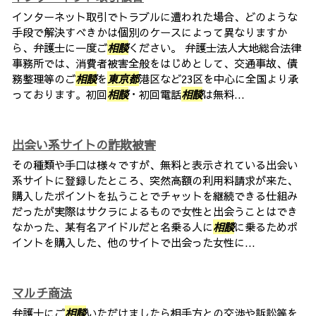
インターネット取引でトラブルに遭われた場合、どのような
手段で解決すべきかは個別のケースによって異なりますか
ら、弁護士に一度ご
相談
ください。 弁護士法人大地総合法律
事務所では、消費者被害全般をはじめとして、交通事故、債
務整理等のご
相談
を
東京都
港区など23区を中心に全国より承
っております。初回
相談
・初回電話
相談
は無料...
出会い系サイトの詐欺被害
その種類や手口は様々ですが、無料と表示されている出会い
系サイトに登録したところ、突然高額の利用料請求が来た、
購入したポイントを払うことでチャットを継続できる仕組み
だったが実際はサクラによるもので女性と出会うことはでき
なかった、某有名アイドルだと名乗る人に
相談
に乗るためポ
イントを購入した、他のサイトで出会った女性に...
マルチ商法
弁護士にご
相談
いただけましたら相手方との交渉や訴訟等を