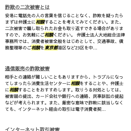
詐欺の二次被害とは
安易に電話先の人の言葉を信じることなく、詐欺を疑ったら
まずは弁護士に
相談
することを考えてみてください。また、
二次被害で騙し取られたお金も取り返すできる場合がありま
すので、お気軽にご
相談
ください。 弁護士法人大地総合法律
事務所では、消費者被害全般をはじめとして、交通事故、債
務整理等のご
相談
を
東京都
港区など23区を中...
通信販売の詐欺被害
相手との連絡が難しいこともありますから、トラブルになっ
てしまったら消費生活センターに
相談
をすることや、弁護士
に
相談
することをおすすめします。取りうる対処としては、
被害届の提出、カード会社や銀行への連絡、民事訴訟の提起
などが考えられます。また、厳密な意味で詐欺に該当しなく
ても、インターネット経由の取引は電子消費者契...
インターネット取引被害