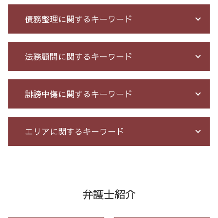
詐欺 悪質
債務整理に関するキーワード
詐欺 泣き寝入り
詐欺 サクラ
詐欺 被害者 返金
自己破産 メリット デメリット
法務顧問に関するキーワード
株 詐欺
小規模 個人再生 デメリット
出会い系被害 返金
借金 債務整理 メリット
架空請求 とは
個人再生 手続き 流れ
顧問 弁護士 メリット
誹謗中傷に関するキーワード
未公開株 詐欺
債務整理 和解 成立
不当解雇 労基
振り込め 詐欺 警察
消費者金融 返済 過払い金
セクハラ 相談 解決
先物取引 詐欺
破産 保証人
企業法務 とは
誹謗中傷 どこから
エリアに関するキーワード
投資セミナー 怪しい
個人再生 5年
長 時間 労働 問題
誹謗中傷 罪
サクラ 詐欺 返金
自己破産 個人再生 デメリット
パワハラ 相談 解決
誹謗中傷 被害
クレジット カード 詐欺 被害
個人 自己破産 デメリット
残業 問題
発信者情報 開示請求
振り込め詐欺 全国 相談
少額 詐欺 泣き寝入り
借金 払えない 相談
臨床法務 とは
誹謗中傷 削除
破産 問題 23区 弁護士
サクラ サイト 詐欺
借金 督促状
会社 法務
誹謗中傷 SNS
誹謗中傷 渋谷区
弁護士紹介
銀行 振込 詐欺
破産法 自己破産
残業代 未払い
誹謗中傷 相談
企業法務 23区 相談
投資詐欺 回収
借金 過払い金 期間
セクハラ パワハラ
爆サイ 誹謗中傷
消費者被害 全国 相談
マルチ商法 ネズミ講 違い
特定調停 とは