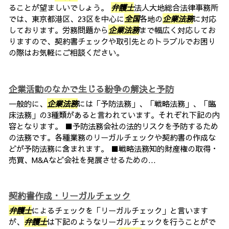
ることが望ましいでしょう。
弁護士
法人大地総合法律事務所
では、東京都港区、23区を中心に
全国
各地の
企業法務
に対応
しております。労務問題から
企業法務
まで幅広く対応してお
りますので、契約書チェックや取引先とのトラブルでお困り
の際はお気軽にご相談ください。
企業活動のなかで生じる紛争の解決と予防
一般的に、
企業法務
には「予防法務」、「戦略法務」、「臨
床法務」の3種類があると言われています。それぞれ下記の内
容となります。 ■予防法務会社の法的リスクを予防するため
の法務です。各種業務のリーガルチェックや契約書の作成な
どが予防法務に含まれます。 ■戦略法務知的財産権の取得・
売買、M&Aなど会社を発展させるための...
契約書作成・リーガルチェック
弁護士
によるチェックを「リーガルチェック」と言います
が、
弁護士
は下記のようなリーガルチェックを行うことがで