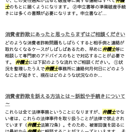
で、この受任通知が出ると破産等に関する連絡はすべて
弁護
士
のもとに届くようになります。 ②申立書等の準備破産手続
きには多くの書類が必要になります。申立書など...
消費者詐欺にあったと思ったらまずはご相談ください
どのような消費者詐欺問題もしばらくすると相手側と連絡が
取れなくなるケースがしばしばあるため、早めに
弁護士
等に
相談して専門家のアドバイスのもとで対応することが必要で
す。
弁護士
には下記のような流れでご相談ください。 ①状
況を整理したうえで
弁護士
事務所に連絡何月何日にどのよう
なことが起きて、現在はどのような状況なのか...
消費者詐欺を訴える方法とは～訴訟や手続きについて
～
これらは全て法律事務ということになりますが、
弁護士
でな
い者は、これらの法律事件を取り扱うことが法律で禁止され
ています（
弁護士
法第72条）。そのため、被害回復を図るに
は最初から
弁護士
に相談することがスムーズといえます。 そ