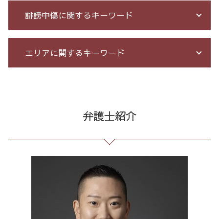
ネット 詐欺 被害 届
債務整理 種類 メリット デメリット
労務 トラブル
誹謗中傷に関するキーワード
投資 信託 詐欺
借金 無料相談 電話
パワハラ 相談 解決
投資セミナー 怪しい
破産 流れ
残業代 未払い
アマゾン 詐欺 被害
債務整理 自己破産 連帯保証人
企業法務 とは
Twitter 誹謗中傷
エリアに関するキーワード
サクラ サイト 詐欺
自己破産 免責 不許可
顧問 弁護士 メリット
情報開示請求 費用
競馬 予想 詐欺
債務整理 借金 金額
契約 書 リーガル チェック
発信者情報 開示請求
詐欺 悪質
借金 過払い請求 デメリット
セクハラ パワハラ
誹謗中傷 特定
任意整理 港区 弁護士
先物 取引 詐欺
過払い金 遅延損害金
不当解雇 労基
誹謗中傷 どこから
契約書作成 全国 弁護士
投資 詐欺
自己破産 期間 免責
未払い 賃金
爆サイ 誹謗中傷
マルチ商法 港区 弁護士
弁護士紹介
架空請求 とは
破産 保証人
長 時間 労働 問題
誹謗中傷 削除
契約書作成 東京都 弁護士
振り込め 詐欺 警察
過払い 利息
不当解雇 とは
ネット 誹謗中傷
振り込め詐欺 全国 弁護士
未公開株 詐欺
個人 自己破産 デメリット
有給 取得 トラブル
誹謗中傷 被害
マルチ商法 23区 弁護士
詐欺 民事 刑事
借金 個人再生 条件
戦略法務 とは
誹謗中傷 SNS
過払い金請求 全国 弁護士
ネット 詐欺 被害
特定調停 条件
残業 未払い 請求
誹謗中傷 相談
消費者被害 全国 相談
個人再生 債務整理 メリット
残業 問題
誹謗中傷 逮捕
過払い金請求 港区 弁護士
過払い とは
臨床法務 とは
誹謗中傷 罪
労働問題 東京都 相談
個人再生 デメリット メリット
会社 法務
債務整理 全国 相談
セクハラ 相談 解決
架空請求 23区 相談