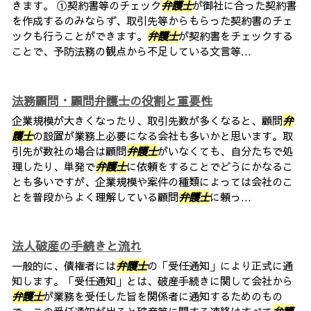
きます。 ①契約書等のチェック
弁護士
が御社に合った契約書
を作成するのみならず、取引先等からもらった契約書のチェ
ックも行うことができます。
弁護士
が契約書をチェックする
ことで、予防法務の観点から不足している文言等...
法務顧問・顧問弁護士の役割と重要性
企業規模が大きくなったり、取引先数が多くなると、顧問
弁
護士
の設置が業務上必要になる会社も多いかと思います。取
引先が数社の場合は顧問
弁護士
がいなくても、自分たちで処
理したり、単発で
弁護士
に依頼をすることでどうにかなるこ
とも多いですが、企業規模や案件の種類によっては会社のこ
とを普段からよく理解している顧問
弁護士
に頼っ...
法人破産の手続きと流れ
一般的に、債権者には
弁護士
の「受任通知」により正式に通
知します。「受任通知」とは、破産手続きに関して会社から
弁護士
が業務を受任した旨を関係者に通知するためのもの