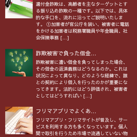
還付金詐欺は、高齢者を主なターゲットとす
る振り込め詐欺の一種です。以下では、具体
的な手口を、流れに沿ってご説明いたしま
す。 ①加害者が官公庁を装い、被害者に電話
をかける加害者は税務署職員や年金職員、社
会保険事務 […]
詐欺被害で負った借金...
詐欺被害に遭い借金を負ってしまった場合、
その借金の返済義務はどうなるのか。これは
状況によって異なり、どのような経緯で、誰
との契約により借入を行ったのかが重要にな
ってきます。法的にはどう評価され、被害者
としてはどうすればい […]
フリマアプリでよくあ...
フリマアプリ・フリマサイトが普及し、サー
ビスを利用する方も多くなっています。個人
間で取引を行うため市場で流通していない物