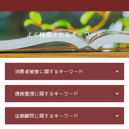
よく検索されるキーワード
消費者被害に関するキーワード
投資詐欺 回収
債務整理に関するキーワード
詐欺 被害 お金 戻っ て くる
出資 詐欺
高齢者 詐欺 被害
債務整理 任意整理 期間
法務顧問に関するキーワード
還付金詐欺 戻ってくる
破産 免責
競馬 ソフト 詐欺 手口
借金 債務整理 メリット