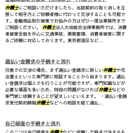
弁護士
にご相談いただけましたら、当該契約の取り消しを主
張して相手方とご依頼者様に代わって交渉することも可能で
す。金融商品取引被害でお悩みの方はぜひ一度当事務所まで
ご相談ください。
弁護士
法人大地総合法律事務所では、消費
者被害全般を中心に交通事故、債務整理、消費者被害に関す
るご依頼に対応しております。東京都港区など...
過払い金請求の手続きと流れ
任意での交渉の場合、まず過払い金請求に詳しい
弁護士
や司
法書士といった専門家に相談することから始まります。過払
い金請求は個人でも行うことが可能ですが、専門知識などが
必要な場面も多いため、特段の問題がなければ
弁護士
などの
専門家に依頼することが望ましいといえます。 ・過払い金請
求受任契約締結
弁護士
などへの相談を経て過払...
自己破産の手続きと流れ
この二つは自己破産を
弁護士
などに依頼した時点で決まるも