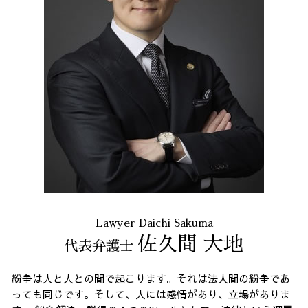
予防法務 とは
消費者被害 東京都 相談
企業 法務 部
企業法務 全国 弁護士
個人再生 東京都 弁護士
誹謗中傷 港区
通販 詐欺 港区 弁護士
誹謗中傷 品川区
消費者被害 東京都 弁護士
通販 詐欺 全国 弁護士
Lawyer Daichi Sakuma
佐久間 大地
代表弁護士
紛争は人と人との間で起こります。それは法人間の紛争であ
っても同じです。そして、人には感情があり、立場がありま