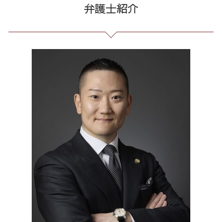
弁護士紹介
クレジット カード 詐欺
債務整理 任意整理 期間
労務 トラブル
誹謗中傷 逮捕
出会い系 詐欺 東京都 弁護士
出資 詐欺
過払い金 遅延損害金
会社 法務
誹謗中傷 相談
通販 詐欺 東京都 弁護士
詐欺 被害届 返金
借金 元本
契約 書 リーガル チェック
Twitter 誹謗中傷
リーガルチェック 東京都 相談
サクラ サイト 詐欺
債務整理 和解 成立
不当解雇 とは
誹謗中傷 特定
マルチ商法 東京都 相談
投資詐欺 回収
個人再生 債務整理 メリット
企業 法務 部
爆サイ 誹謗中傷
契約書作成 全国 弁護士
個人 自己破産 デメリット
有給 取得 トラブル
誹謗中傷 被害
消費者被害 全国 弁護士
借金 無料相談 電話
セクハラ パワハラ
誹謗中傷 どこから
任意整理 全国 弁護士
借金 過払い金 期間
臨床法務 とは
架空請求 港区 相談
未払い 賃金
過払い金請求 東京都 相談
不当解雇 労基
出会い系 詐欺 23区 弁護士
残業代 未払い
不当請求 全国 弁護士
企業法務 全国 相談
破産 問題 全国 弁護士
リーガルチェック 東京都 弁護士
任意整理 23区 相談
破産 問題 23区 弁護士
出会い系 詐欺 港区 相談