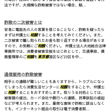
法ですが、大規模な詐欺被害ではない場合、結...
詐欺の二次被害とは
安易に電話先の人の言葉を信じることなく、詐欺を疑ったら
まずは弁護士に
相談
することを考えてみてください。また、
二次被害で騙し取られたお金も取り返すできる場合がありま
すので、お気軽にご
相談
ください。 弁護士法人大地総合法律
事務所では、消費者被害全般をはじめとして、交通事故、債
務整理等のご
相談
を
東京都
港区など23区を中...
通信販売の詐欺被害
相手との連絡が難しいこともありますから、トラブルになっ
てしまったら消費生活センターに
相談
をすることや、弁護士
に
相談
することをおすすめします。取りうる対処としては、
被害届の提出、カード会社や銀行への連絡、民事訴訟の提起
などが考えられます。また、厳密な意味で詐欺に該当しなく
ても、インターネット経由の取引は電子消費者契...