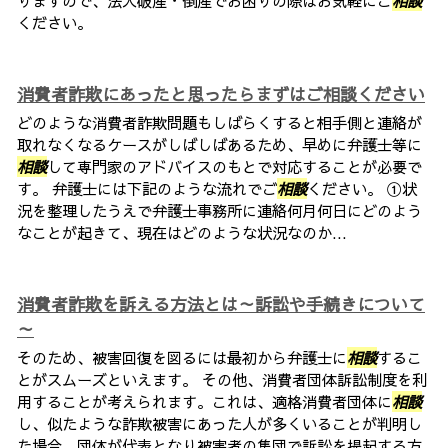
りますので、法人破産・倒産でお困りの際はお気軽にご
相談
ください。
消費者詐欺にあったと思ったらまずはご相談ください
どのような消費者詐欺問題もしばらくすると相手側と連絡が
取れなくなるケースがしばしばあるため、早めに弁護士等に
相談
して専門家のアドバイスのもとで対応することが必要で
す。 弁護士には下記のような流れでご
相談
ください。 ①状
況を整理したうえで弁護士事務所に連絡何月何日にどのよう
なことが起きて、現在はどのような状況なのか...
消費者詐欺を訴える方法とは～訴訟や手続きについて
～
そのため、被害回復を図るには最初から弁護士に
相談
するこ
とがスムーズといえます。 その他、消費者団体訴訟制度を利
用することが考えられます。これは、適格消費者団体に
相談
し、似たような詐欺被害にあった人が多くいることが判明し
た場合、団体が代表となり被害者の集団で訴訟を提起する方