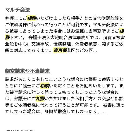
マルチ商法
弁護士にご
相談
いただけましたら相手方との交渉や訴訟等を
ご依頼者様に代わって行うことが可能です。マルチ商法によ
る被害にあってしまった場合にはお気軽に当事務所までご
相
談
下さい。 弁護士法人大地総合法律事務所では、消費者被害
全般を中心に交通事故、債務整理、消費者被害に関するご依
頼に対応しております。
東京都
港区など23区...
架空請求や不当請求
請求があまりにもしつこいような場合には警察に連絡すると
ともに弁護士にご
相談
いただくことをお勧めいたします。ま
た架空請求に対して誤って支払ってしまったような場合に
は、弁護士にご
相談
いただけましたら相手方との交渉や訴訟
等をご依頼者様に代わって行うことが可能です。 被害に遭っ
てしまった場合は、証拠が散逸してしまったり、...