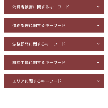
消費者被害に関するキーワード
サクラ 詐欺 返金
債務整理に関するキーワード
不正請求 とは
特殊 詐欺 警視庁
振り込め 詐欺
過払い とは
法務顧問に関するキーワード
詐欺 返金されない
自己破産 免責 不許可
詐欺 被害者 返金
消費者金融 返済 過払い金
競馬 ソフト 詐欺 手口
借金 自己破産 解決
セクハラ 相談 解決
誹謗中傷に関するキーワード
オレオレ 詐欺 警察
自己破産 期間 免責
残業 問題
高齢者 詐欺 被害
借金 債務整理 ブラックリスト
予防法務 とは
アマゾン 詐欺 被害
債務整理 借金 金額
戦略法務 とは
発信者情報 開示請求
エリアに関するキーワード
詐欺 被害 お金 戻っ て くる
個人再生 手続き 流れ
顧問 弁護士 メリット
ネット 誹謗中傷
振り込め 詐欺 警察
借金 払えない 相談
残業 未払い 請求
誹謗中傷 SNS
ネット 詐欺 被害 届
個人再生 5年
企業法務 とは
情報開示請求 費用
企業法務 港区 弁護士
お金 を 騙し 取 られ たら
小規模 個人再生 デメリット
パワハラ 相談 解決
誹謗中傷 削除
通販 詐欺 23区 弁護士
ネット 詐欺 被害
給与所得者 再生
長 時間 労働 問題
誹謗中傷 罪
不当請求 港区 相談