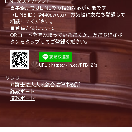
LINE公式アカウント
当事務所ではLINEでの相談対応が可能です。
（LINE ID：
@440pwktq
） お気軽に友だち登録して
相談してください。
■登録方法について
QRコードを読み取っていただくか、友だち追加ボ
タンをタップしてご登録ください。
URL：
https://lin.ee/PFBH2fs
リンク
弁護士法人大地総合法律事務所
詐欺ポート
債務ポート