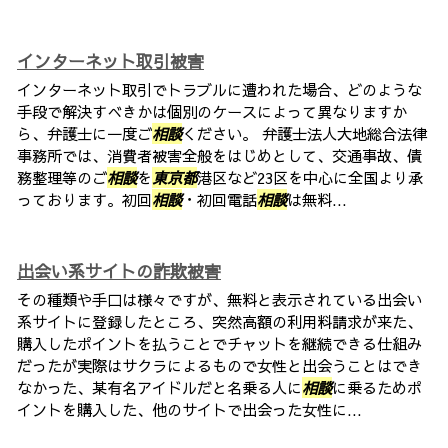
インターネット取引被害
インターネット取引でトラブルに遭われた場合、どのような
手段で解決すべきかは個別のケースによって異なりますか
ら、弁護士に一度ご
相談
ください。 弁護士法人大地総合法律
事務所では、消費者被害全般をはじめとして、交通事故、債
務整理等のご
相談
を
東京都
港区など23区を中心に全国より承
っております。初回
相談
・初回電話
相談
は無料...
出会い系サイトの詐欺被害
その種類や手口は様々ですが、無料と表示されている出会い
系サイトに登録したところ、突然高額の利用料請求が来た、
購入したポイントを払うことでチャットを継続できる仕組み
だったが実際はサクラによるもので女性と出会うことはでき
なかった、某有名アイドルだと名乗る人に
相談
に乗るためポ
イントを購入した、他のサイトで出会った女性に...