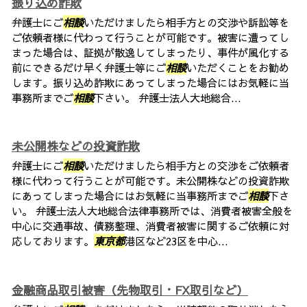
振り込め詐欺
弁護士にご
相談
いただけましたら相手方との交渉や訴訟等を
ご依頼者様に代わって行うことが可能です。被害に遭ってし
まった場合は、証拠が散逸してしまったり、事件が風化する
前にできるだけ早く弁護士等にご
相談
いただくことをお勧め
します。振り込め詐欺にあってしまった場合にはお気軽に当
事務所までご
相談
下さい。 弁護士法人大地総合...
未公開株などの投資詐欺
弁護士にご
相談
いただけましたら相手方との交渉をご依頼者
様に代わって行うことが可能です。未公開株などの投資詐欺
にあってしまった場合にはお気軽に当事務所までご
相談
下さ
い。 弁護士法人大地総合法律事務所では、消費者被害全般を
中心に交通事故、債務整理、消費者被害に関するご依頼に対
応しております。
東京都
港区など23区を中心...
金融商品取引被害（先物取引・FX取引など）