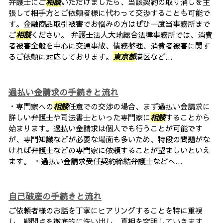
弁護士にご
相談
いただけましたら、当該契約の取り消しを主
張して相手方とご依頼者様に代わって交渉することも可能で
す。金融商品取引被害でお悩みの方はぜひ一度当事務所まで
ご
相談
ください。 弁護士法人大地総合法律事務所では、消費
者被害全般を中心に交通事故、債務整理、消費者被害に関す
るご依頼に対応しております。
東京都
港区など...
過払い金請求の手続きと流れ
・専門家への
相談
任意での交渉の場合、まず過払い金請求に
詳しい弁護士や司法書士といった専門家に
相談
することから
始まります。過払い金請求は個人でも行うことが可能です
が、専門知識などが必要な場面も多いため、特段の問題がな
ければ弁護士などの専門家に依頼することが望ましいといえ
ます。 ・過払い金請求受任契約締結弁護士などへ...
自己破産の手続きと流れ
ご依頼者様のお話を丁寧にヒアリングすることを特に重視
し、疑問点を徹底的に洗い出し、真相を究明していきます。