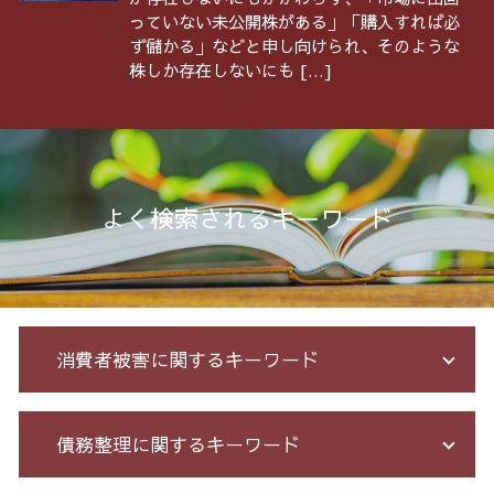
っていない未公開株がある」「購入すれば必
ず儲かる」などと申し向けられ、そのような
株しか存在しないにも […]
よく検索されるキーワード
消費者被害に関するキーワード
少額 詐欺 泣き寝入り
債務整理に関するキーワード
先物取引 詐欺
詐欺 被害者 返金