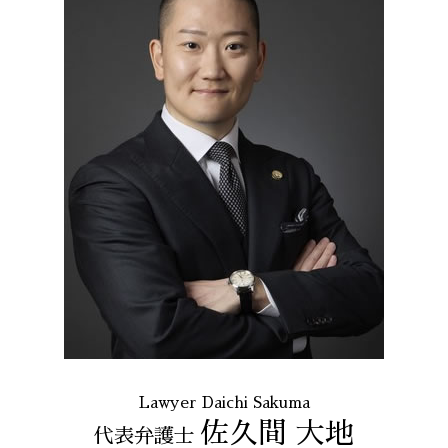
破産 流れ
セクハラ パワハラ
誹謗中傷 逮捕
過払い金請求 23区 相談
借金 個人再生 条件
企業法務 とは
マルチ商法 東京都 弁護士
戦略法務 とは
債務整理 全国 相談
会社 法務
架空請求 港区 相談
残業代 未払い
不当請求 港区 相談
労働問題 東京都 相談
任意整理 23区 弁護士
債務整理 23区 弁護士
労働問題 港区 弁護士
通販 詐欺 全国 相談
誹謗中傷 渋谷区
Lawyer Daichi Sakuma
佐久間 大地
代表弁護士