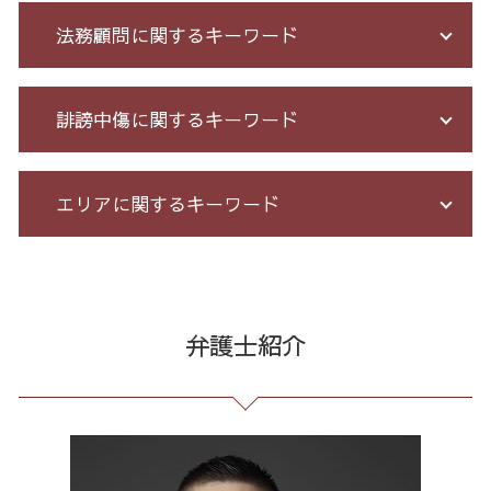
株 詐欺
債務整理 相談 流れ
法務顧問に関するキーワード
詐欺 民事 刑事
自己破産 個人再生 デメリット
投資 詐欺 セミナー
破産法 自己破産
詐欺 悪質
借金 自己破産 解決
顧問 弁護士 メリット
誹謗中傷に関するキーワード
先物 取引 詐欺
借金 無料相談 電話
残業 問題
サクラ 詐欺 返金
破産 保証人
予防法務 とは
投資 信託 詐欺
サラ金 過払い
パワハラ 相談 解決
誹謗中傷 特定
エリアに関するキーワード
お金 を 騙し 取 られ たら
自己破産 メリット デメリット
臨床法務 とは
誹謗中傷 相談
還付金詐欺 戻ってくる
債務整理 自己破産 連帯保証人
残業 未払い 請求
情報開示請求 費用
詐欺 泣き寝入り
債務整理 期間 支払
企業 法務 部
爆サイ 誹謗中傷
企業法務 東京都 相談
特殊 詐欺 警視庁
特定調停 条件
未払い 賃金
誹謗中傷 被害
出会い系 詐欺 全国 弁護士
詐欺 金銭トラブル
過払い とは
有給 取得 トラブル
発信者情報 開示請求
労働問題 港区 相談
弁護士紹介
出資 詐欺
借金 過払い請求 デメリット
労務 トラブル
誹謗中傷 削除
破産 問題 23区 相談
投資 詐欺
小規模 個人再生 デメリット
長 時間 労働 問題
ネット 誹謗中傷
企業法務 全国 弁護士
高齢者 詐欺 被害
特定調停 とは
不当解雇 とは
誹謗中傷 SNS
出会い系 詐欺 23区 相談
マルチ商法 ネズミ講 違い
借金 払えない 相談
セクハラ 相談 解決
誹謗中傷 どこから
架空請求 東京都 弁護士
クレジット カード 詐欺
自己破産 期間 免責
契約 書 リーガル チェック
Twitter 誹謗中傷
個人再生 港区 弁護士
借金 元本
不当解雇 労基
誹謗中傷 罪
契約書作成 港区 弁護士