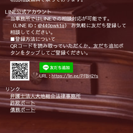
LINE公式アカウント
当事務所ではLINEでの相談対応が可能です。
（LINE ID：
@440pwktq
） お気軽に友だち登録して
相談してください。
■登録方法について
QRコードを読み取っていただくか、友だち追加ボ
タンをタップしてご登録ください。
URL：
https://lin.ee/PFBH2fs
リンク
弁護士法人大地総合法律事務所
詐欺ポート
債務ポート