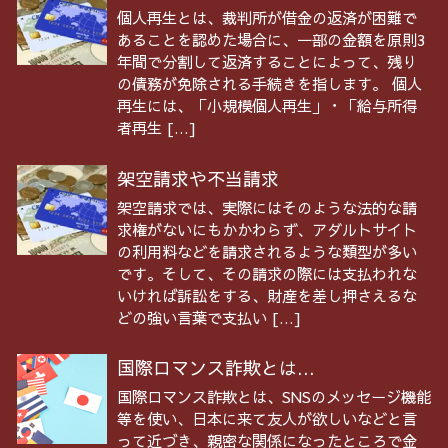
個人再生とは、裁判所が借金の返済が困難で
あることを認めた場合に、一部の金額を原則3
年間で分割して返済することによって、残り
の債務が免除される手続きを指します。 個人
再生には、「小規模個人再生」・「給与所得
者再生 […]
架空請求や不当請求
架空請求では、実際にはそのような法的な請
求権がないにもかかわらず、アダルトサイト
の利用料などを請求されるような類型が多い
です。そして、その請求の際には支払われな
いければ訴訟をする、財産を差し押さえるな
どの強い言葉で支払い […]
国際ロマンス詐欺とは...
国際ロマンス詐欺とは、SNSのメッセージ機能
等を使い、日本に来て友人が欲しいなどと言
って近づき、親密な関係になったところで金