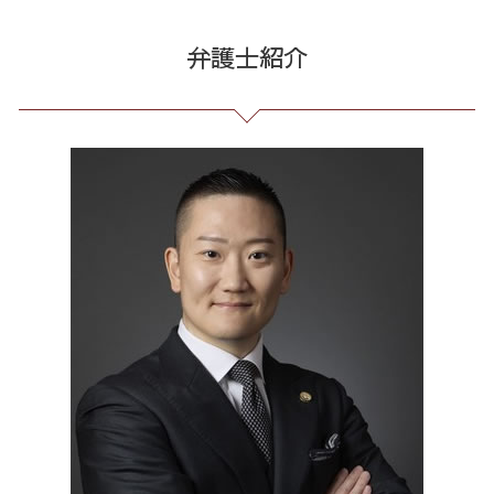
借金 過払い請求 デメリット
不当解雇 労基
誹謗中傷 SNS
マルチ商法 東京都 相談
詐欺 被害届 返金
サラ金 過払い
未払い 賃金
発信者情報 開示請求
リーガルチェック 全国 相談
弁護士紹介
サクラ サイト 詐欺
個人再生 手続き 流れ
セクハラ 相談 解決
誹謗中傷 削除
振り込め詐欺 東京都 相談
振り込め 詐欺 警察
債務整理 任意整理 期間
長 時間 労働 問題
誹謗中傷 特定
誹謗中傷 品川区
アマゾン 詐欺 被害
債務整理 自己破産 連帯保証人
戦略法務 とは
誹謗中傷 相談
出会い系 詐欺 東京都 相談
詐欺 金銭トラブル
破産 保証人
顧問 弁護士 メリット
誹謗中傷 どこから
契約書作成 東京都 弁護士
お金 を 騙し 取 られ たら
個人再生 5年
残業 未払い 請求
情報開示請求 費用
リーガルチェック 23区 相談
借金 元本
残業代 未払い
ネット 誹謗中傷
誹謗中傷 東京都
借金 払えない 相談
会社 法務
誹謗中傷 逮捕
任意整理 東京都 相談
特定調停 条件
労務 トラブル
リーガルチェック 東京都 相談
残業 問題
振り込め詐欺 全国 弁護士
不当解雇 とは
過払い金請求 23区 弁護士
予防法務 とは
架空請求 港区 相談
リーガルチェック 港区 弁護士
通販 詐欺 港区 相談
消費者被害 東京都 相談
破産 問題 東京都 弁護士
過払い金請求 全国 弁護士