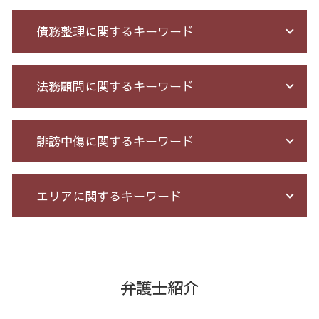
ネット 詐欺 被害
債務整理に関するキーワード
不正請求 とは
出会い系被害 返金
投資 詐欺
借金 債務整理 ブラックリスト
法務顧問に関するキーワード
銀行 振込 詐欺
破産 免責
サクラ 詐欺 返金
借金 過払い金 期間
クレジット カード 詐欺
自己破産 免責 不許可
顧問 弁護士 メリット
誹謗中傷に関するキーワード
特殊 詐欺 警視庁
サラ金 過払い
戦略法務 とは
オレオレ 詐欺 警察
特定調停 条件
残業 未払い 請求
投資セミナー 怪しい
借金 払えない 相談
契約 書 リーガル チェック
ネット 誹謗中傷
エリアに関するキーワード
サクラ サイト 詐欺
過払い金 遅延損害金
不当解雇 とは
誹謗中傷 罪
詐欺 被害届 返金
自己破産 期間 免責
未払い 賃金
誹謗中傷 特定
高齢者 詐欺 被害
債務整理 期間 支払
企業法務 とは
誹謗中傷 どこから
任意整理 港区 弁護士
出資 詐欺
借金 督促状
残業 問題
誹謗中傷 削除
債務整理 全国 弁護士
お金 を 騙し 取 られ たら
給与所得者 再生
労務 トラブル
誹謗中傷 SNS
不当請求 23区 相談
弁護士紹介
マルチ商法 ネズミ講 違い
過払い 利息
企業 法務 部
誹謗中傷 相談
架空請求 港区 弁護士
少額 詐欺 泣き寝入り
債務整理 借金 金額
セクハラ 相談 解決
誹謗中傷 被害
不当請求 港区 相談