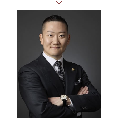
詐欺 被害 お金 戻っ て くる
個人再生 再生計画
残業代 未払い
爆サイ 誹謗中傷
債務整理 23区 弁護士
詐欺 民事 刑事
借金 元本
セクハラ パワハラ
Twitter 誹謗中傷
誹謗中傷 新宿区
投資 詐欺 セミナー
個人再生 手続き 流れ
長 時間 労働 問題
発信者情報 開示請求
不当請求 東京都 弁護士
債務整理 和解 成立
有給 取得 トラブル
誹謗中傷 逮捕
振り込め詐欺 東京都 相談
特定調停 とは
臨床法務 とは
情報開示請求 費用
破産 問題 東京都 相談
債務整理 任意整理 期間
予防法務 とは
消費者被害 港区 弁護士
パワハラ 相談 解決
過払い金請求 港区 弁護士
会社 法務
出会い系 詐欺 港区 弁護士
不当解雇 労基
債務整理 23区 相談
マルチ商法 港区 弁護士
マルチ商法 全国 相談
通販 詐欺 東京都 弁護士
企業法務 東京都 相談
企業法務 23区 弁護士
契約書作成 港区 弁護士