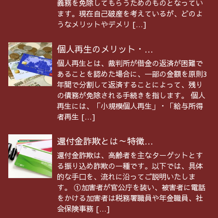
義務を免除してもらうためのものとなってい
ます。現在自己破産を考えているが、どのよ
うなメリットやデメリ […]
個人再生のメリット・...
個人再生とは、裁判所が借金の返済が困難で
あることを認めた場合に、一部の金額を原則3
年間で分割して返済することによって、残り
の債務が免除される手続きを指します。 個人
再生には、「小規模個人再生」・「給与所得
者再生 […]
還付金詐欺とは～特徴...
還付金詐欺は、高齢者を主なターゲットとす
る振り込め詐欺の一種です。以下では、具体
的な手口を、流れに沿ってご説明いたしま
す。 ①加害者が官公庁を装い、被害者に電話
をかける加害者は税務署職員や年金職員、社
会保険事務 […]