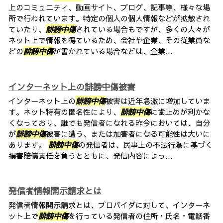
上のコミュニティ、動画サイト、ブログ、記事等、様々な場
所で行われています。特定の個人の個人情報などが拡散され
ていたり、
誹謗中傷
されている場合もですが、多くの人々が
ネット上で情報を得ているため、会社や企業、その従業員な
どの
誹謗中傷
が書かれている場合などは、企業...
インターネット上の誹謗中傷被害
インターネット上の
誹謗中傷
被害は近年急激に増加していま
す。ネット特有の匿名性により、
誹謗中傷
に歯止めが利かな
くなっており、誰でも発信者になれる昨今においては、自分
が
誹謗中傷
被害に遭う、または加害者になる可能性は大いに
あります。
誹謗中傷
の発信者は、民事上の不法行為に基づく
損害賠償責任を負うとともに、発信内容によっ...
発信者情報開示請求とは
発信者情報開示請求とは、プロバイダに対して、インターネ
ット上で
誹謗中傷
を行っている発信者の住所・氏名・電話番