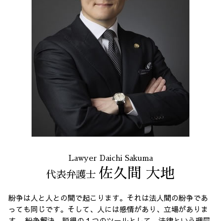
契約 書 リーガル チェック
不当請求 23区 弁護士
不当解雇 労基
誹謗中傷 全国
マルチ商法 港区 相談
契約書作成 港区 弁護士
破産 問題 全国 弁護士
個人再生 全国 相談
架空請求 23区 相談
リーガルチェック 港区 弁護士
Lawyer Daichi Sakuma
佐久間 大地
代表弁護士
紛争は人と人との間で起こります。それは法人間の紛争であ
っても同じです。そして、人には感情があり、立場がありま
す。 紛争解決、説得の１つのツールとして、法律という理屈