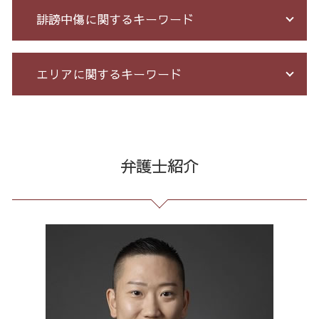
詐欺 被害者 返金
債務整理 自己破産 連帯保証人
企業法務 とは
誹謗中傷に関するキーワード
オレオレ 詐欺 警察
自己破産 個人再生 デメリット
残業 未払い 請求
詐欺 悪質
特定調停 とは
臨床法務 とは
マルチ商法 ネズミ講 違い
借金 債務整理 メリット
パワハラ 相談 解決
ネット 誹謗中傷
エリアに関するキーワード
詐欺 民事
小規模 個人再生 デメリット
戦略法務 とは
誹謗中傷 罪
振り込め 詐欺 警察
給与所得者 再生
長 時間 労働 問題
誹謗中傷 削除
架空請求 とは
個人再生 手続き 流れ
有給 取得 トラブル
Twitter 誹謗中傷
企業法務 23区 相談
投資詐欺 回収
個人再生 5年
未払い 賃金
発信者情報 開示請求
出会い系 詐欺 東京都 弁護士
サクラ 詐欺 返金
個人 自己破産 デメリット
会社 法務
誹謗中傷 逮捕
架空請求 全国 弁護士
弁護士紹介
不正請求 とは
債務整理 和解 成立
不当解雇 とは
情報開示請求 費用
消費者被害 23区 弁護士
出資 詐欺
債務整理 種類 メリット デメリット
残業 問題
誹謗中傷 相談
債務整理 港区 相談
クレジット カード 詐欺
過払い 利息
顧問 弁護士 メリット
誹謗中傷 どこから
債務整理 東京都 弁護士
詐欺 民事 刑事
自己破産 メリット デメリット
労務 トラブル
爆サイ 誹謗中傷
架空請求 23区 弁護士
お金 を 騙し 取 られ たら
借金 債務整理 ブラックリスト
セクハラ 相談 解決
誹謗中傷 被害
誹謗中傷 品川区
借金 督促状
残業代 未払い
誹謗中傷 SNS
不当請求 全国 相談
借金 過払い金 期間
企業 法務 部
誹謗中傷 特定
マルチ商法 東京都 相談
特定調停 条件
予防法務 とは
任意整理 全国 弁護士
セクハラ パワハラ
労働問題 23区 弁護士