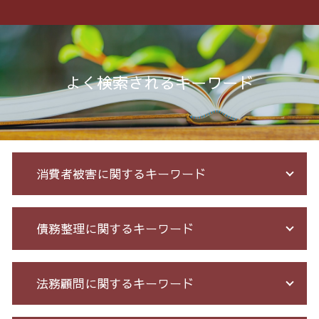
よく検索されるキーワード
消費者被害に関するキーワード
競馬 予想 詐欺
債務整理に関するキーワード
還付金詐欺 戻ってくる
詐欺 金銭トラブル
出会い系被害 返金
サラ金 過払い
法務顧問に関するキーワード
投資 詐欺
個人再生 債務整理 メリット
詐欺 サクラ
破産 免責