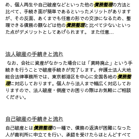
め、個人再生や自己破産などといった他の
債務整理
の方法と
比べて、手続き面が簡単であるといったメリットがあります
が、その反面、あくまでも任意の形での交渉になるため、整
理できる債務の額などは他の
債務整理
と比べて少ないといっ
た点がデメリットとしてあげられます。 また任意...
法人破産の手続きと流れ
なお、会社に資産がなかった場合には「異時廃止」という手
続きを行うことで破産手続きが完了します。弁護士法人大地
総合法律事務所では、東京都港区を中心に全国各地の
債務整
理
に対応しております。個人から法人まで幅広く対応してお
りますので、法人破産・倒産でお困りの際はお気軽にご相談
ください。
自己破産の手続きと流れ
自己破産とは
債務整理
の一種で、債務の返済が困難になった
人が裁判所に申立てを行い、承認を受けたらほとんどすべて