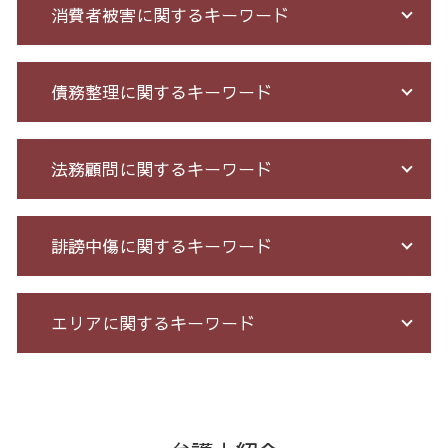
消費者被害に関するキーワード
投資 詐欺 セミナー
債務整理に関するキーワード
詐欺 被害者 返金
振り込め 詐欺
投資 信託 詐欺
債務整理 期間 支払
法務顧問に関するキーワード
ネット 詐欺 被害 届
借金 個人再生 条件
銀行 振込 詐欺
借金 督促状
詐欺 被害 お金 戻っ て くる
個人再生 デメリット メリット
不当解雇 労基
誹謗中傷に関するキーワード
競馬 予想 詐欺
債務整理 任意整理 期間
セクハラ パワハラ
詐欺 サクラ
過払い金 遅延損害金
長 時間 労働 問題
先物 取引 詐欺
破産 免責
有給 取得 トラブル
誹謗中傷 相談
エリアに関するキーワード
高齢者 詐欺 被害
自己破産 期間 免責
予防法務 とは
誹謗中傷 被害
サクラ サイト 詐欺
自己破産 個人再生 デメリット
パワハラ 相談 解決
ネット 誹謗中傷
詐欺 悪質
債務整理 相談 流れ
残業代 未払い
誹謗中傷 どこから
過払い金請求 港区 弁護士
詐欺 金銭トラブル
特定調停 条件
臨床法務 とは
誹謗中傷 逮捕
架空請求 港区 弁護士
投資 詐欺
個人再生 5年
不当解雇 とは
爆サイ 誹謗中傷
破産 問題 港区 相談