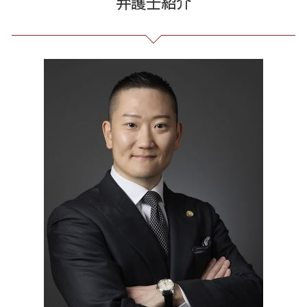
弁護士紹介
詐欺 泣き寝入り
債務整理 借金 金額
労務 トラブル
誹謗中傷 SNS
破産 問題 23区 相談
クレジット カード 詐欺
特定調停 とは
セクハラ 相談 解決
発信者情報 開示請求
労働問題 港区 相談
アマゾン 詐欺 被害
自己破産 免責 不許可
企業法務 とは
情報開示請求 費用
通販 詐欺 港区 相談
少額 詐欺 泣き寝入り
破産 流れ
契約 書 リーガル チェック
Twitter 誹謗中傷
破産 問題 全国 弁護士
出資 詐欺
借金 自己破産 解決
残業 未払い 請求
誹謗中傷 削除
過払い金請求 全国 弁護士
借金 債務整理 ブラックリスト
企業 法務 部
誹謗中傷 特定
誹謗中傷 中央区
借金 元本
会社 法務
誹謗中傷 罪
任意整理 23区 相談
自己破産 メリット デメリット
残業 問題
任意整理 東京都 相談
未払い 賃金
個人再生 全国 相談
顧問 弁護士 メリット
任意整理 東京都 弁護士
戦略法務 とは
マルチ商法 東京都 弁護士
振り込め詐欺 全国 相談
過払い金請求 港区 相談
マルチ商法 全国 弁護士
マルチ商法 港区 相談
契約書作成 23区 相談
過払い金請求 全国 相談