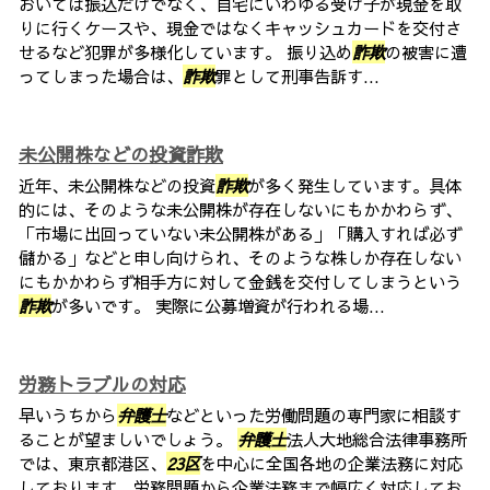
おいては振込だけでなく、自宅にいわゆる受け子が現金を取
りに行くケースや、現金ではなくキャッシュカードを交付さ
せるなど犯罪が多様化しています。 振り込め
詐欺
の被害に遭
ってしまった場合は、
詐欺
罪として刑事告訴す...
未公開株などの投資詐欺
近年、未公開株などの投資
詐欺
が多く発生しています。具体
的には、そのような未公開株が存在しないにもかかわらず、
「市場に出回っていない未公開株がある」「購入すれば必ず
儲かる」などと申し向けられ、そのような株しか存在しない
にもかかわらず相手方に対して金銭を交付してしまうという
詐欺
が多いです。 実際に公募増資が行われる場...
労務トラブルの対応
早いうちから
弁護士
などといった労働問題の専門家に相談す
ることが望ましいでしょう。
弁護士
法人大地総合法律事務所
では、東京都港区、
23区
を中心に全国各地の企業法務に対応
しております。労務問題から企業法務まで幅広く対応してお