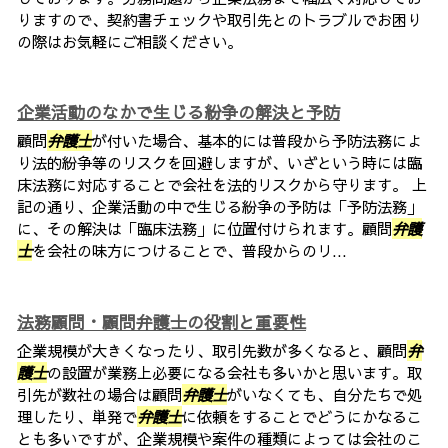
りますので、契約書チェックや取引先とのトラブルでお困り
の際はお気軽にご相談ください。
企業活動のなかで生じる紛争の解決と予防
顧問
弁護士
が付いた場合、基本的には普段から予防法務によ
り法的紛争等のリスクを回避しますが、いざという時には臨
床法務に対応することで会社を法的リスクから守ります。 上
記の通り、企業活動の中で生じる紛争の予防は「予防法務」
に、その解決は「臨床法務」に位置付けられます。顧問
弁護
士
を会社の味方につけることで、普段からのリ...
法務顧問・顧問弁護士の役割と重要性
企業規模が大きくなったり、取引先数が多くなると、顧問
弁
護士
の設置が業務上必要になる会社も多いかと思います。取
引先が数社の場合は顧問
弁護士
がいなくても、自分たちで処
理したり、単発で
弁護士
に依頼をすることでどうにかなるこ
とも多いですが、企業規模や案件の種類によっては会社のこ