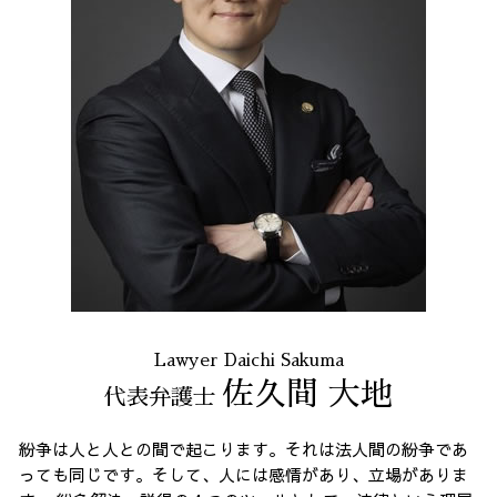
不当解雇 労基
誹謗中傷 渋谷区
臨床法務 とは
通販 詐欺 全国 相談
過払い金請求 全国 弁護士
架空請求 港区 相談
債務整理 東京都 弁護士
破産 問題 23区 相談
架空請求 23区 相談
出会い系 詐欺 全国 相談
Lawyer Daichi Sakuma
佐久間 大地
代表弁護士
紛争は人と人との間で起こります。それは法人間の紛争であ
っても同じです。そして、人には感情があり、立場がありま