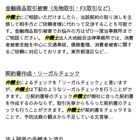
金融商品取引被害（先物取引・FX取引など）
弁護士
にご相談いただけましたら、当該契約の取り消しを主
張して相手方とご依頼者様に代わって交渉することも可能で
す。金融商品取引被害でお悩みの方はぜひ一度当事務所まで
ご相談ください。
弁護士
法人大地総合法律事務所では、消費
者被害全般を中心に交通事故、債務整理、消費者被害に関す
るご依頼に対応しております。東京都港区など...
契約書作成・リーガルチェック
弁護士
によるチェックを「リーガルチェック」と言います
が、
弁護士
は下記のようなリーガルチェックを行うことがで
きます。 ①契約書等のチェック
弁護士
が御社に合った契約書
を作成するのみならず、取引先等からもらった契約書のチェ
ックも行うことができます。
弁護士
が契約書をチェックする
ことで、予防法務の観点から不足している文言等...
法人破産の手続きと流れ