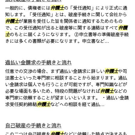
一般的に、債権者には
弁護士
の「受任通知」により正式に通
知します。「受任通知」とは、破産手続きに関して会社から
弁護士
が業務を受任した旨を関係者に通知するためのもの
で、この受任通知が出ると破産等に関する連絡はすべて
弁護
士
のもとに届くようになります。 ②申立書等の準備破産手続
きには多くの書類が必要になります。申立書など...
過払い金請求の手続きと流れ
任意での交渉の場合、まず過払い金請求に詳しい
弁護士
や司
法書士といった専門家に相談することから始まります。過払
い金請求は個人でも行うことが可能ですが、専門知識などが
必要な場面も多いため、特段の問題がなければ
弁護士
などの
専門家に依頼することが望ましいといえます。 ・過払い金請
求受任契約締結
弁護士
などへの相談を経て過払...
自己破産の手続きと流れ
この二つは自己破産を
弁護士
などに依頼した時点で決まるも