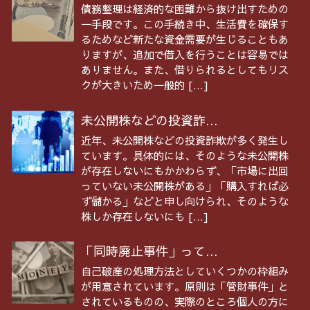
債務整理は経済的な困難から抜け出すための
一手段です。この手続き中、生活費を確保す
るためなど新たな資金需要が生じることもあ
りますが、追加で借入を行うことは容易では
ありません。また、借りられるとしてもリス
クが大きいため一般的 […]
未公開株などの投資詐...
近年、未公開株などの投資詐欺が多く発生し
ています。具体的には、そのような未公開株
が存在しないにもかかわらず、「市場に出回
っていない未公開株がある」「購入すれば必
ず儲かる」などと申し向けられ、そのような
株しか存在しないにも […]
「同時廃止事件」って...
自己破産の処理方法としていくつかの枠組み
が用意されています。原則は「管財事件」と
されているものの、実際のところ個人の方に