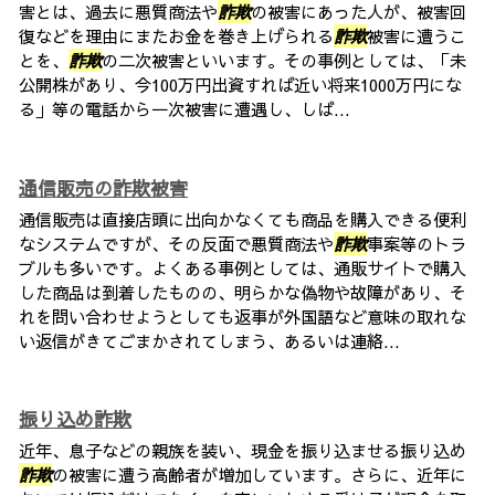
害とは、過去に悪質商法や
詐欺
の被害にあった人が、被害回
復などを理由にまたお金を巻き上げられる
詐欺
被害に遭うこ
とを、
詐欺
の二次被害といいます。その事例としては、「未
公開株があり、今100万円出資すれば近い将来1000万円にな
る」等の電話から一次被害に遭遇し、しば...
通信販売の詐欺被害
通信販売は直接店頭に出向かなくても商品を購入できる便利
なシステムですが、その反面で悪質商法や
詐欺
事案等のトラ
ブルも多いです。よくある事例としては、通販サイトで購入
した商品は到着したものの、明らかな偽物や故障があり、そ
れを問い合わせようとしても返事が外国語など意味の取れな
い返信がきてごまかされてしまう、あるいは連絡...
振り込め詐欺
近年、息子などの親族を装い、現金を振り込ませる振り込め
詐欺
の被害に遭う高齢者が増加しています。さらに、近年に