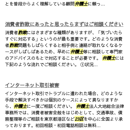
とを普段からよく理解している顧問
弁護士
に頼っ...
消費者詐欺にあったと思ったらまずはご相談ください
消費者
詐欺
にはさまざまな種類がありますが、「気づいたら
すぐに対応する」というのが最も重要です。どのような消費
者
詐欺
問題もしばらくすると相手側と連絡が取れなくなるケ
ースがしばしばあるため、早めに
弁護士
等に相談して専門家
のアドバイスのもとで対応することが必要です。
弁護士
には
下記のような流れでご相談ください。 ①状況...
インターネット取引被害
インターネット取引でトラブルに遭われた場合、どのような
手段で解決すべきかは個別のケースによって異なりますか
ら、
弁護士
に一度ご相談ください。
弁護士
法人大地総合法律
事務所では、消費者被害全般をはじめとして、交通事故、債
務整理等のご相談を東京都港区など
23区
を中心に全国より承
っております。初回相談・初回電話相談は無料...