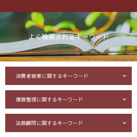
よく検索されるキーワード
消費者被害に関するキーワード
投資 詐欺 セミナー
債務整理に関するキーワード
マルチ商法 ネズミ講 違い
未公開株 詐欺
投資 詐欺
過払い金 遅延損害金
法務顧問に関するキーワード
詐欺 民事 刑事
破産法 自己破産
振り込め 詐欺
借金 過払い金 期間