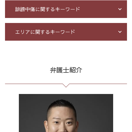
株 詐欺
破産 流れ
契約 書 リーガル チェック
誹謗中傷に関するキーワード
ネット 詐欺 被害
サラ金 過払い
企業法務 とは
クレジット カード 詐欺
破産 免責
残業代 未払い
特殊 詐欺 警視庁
破産 保証人
セクハラ 相談 解決
誹謗中傷 被害
エリアに関するキーワード
高齢者 詐欺 被害
自己破産 期間 免責
会社 法務
誹謗中傷 削除
投資 信託 詐欺
借金 過払い請求 デメリット
長 時間 労働 問題
誹謗中傷 特定
少額 詐欺 泣き寝入り
特定調停 条件
パワハラ 相談 解決
発信者情報 開示請求
企業法務 東京都 相談
ネット 詐欺 被害 届
個人再生 債務整理 メリット
予防法務 とは
誹謗中傷 SNS
振り込め詐欺 港区 相談
先物取引 詐欺
借金 督促状
セクハラ パワハラ
Twitter 誹謗中傷
債務整理 港区 弁護士
弁護士紹介
サクラ 詐欺 返金
借金 個人再生 条件
未払い 賃金
誹謗中傷 罪
誹謗中傷 千代田区
還付金詐欺 戻ってくる
債務整理 自己破産 連帯保証人
戦略法務 とは
ネット 誹謗中傷
契約書作成 港区 相談
サクラ サイト 詐欺
債務整理 和解 成立
残業 未払い 請求
爆サイ 誹謗中傷
任意整理 港区 弁護士
架空請求 とは
消費者金融 返済 過払い金
不当解雇 とは
情報開示請求 費用
誹謗中傷 全国
詐欺 サクラ
自己破産 個人再生 デメリット
企業 法務 部
誹謗中傷 どこから
振り込め詐欺 東京都 弁護士
小規模 個人再生 デメリット
労務 トラブル
誹謗中傷 相談
契約書作成 全国 弁護士
個人再生 手続き 流れ
残業 問題
誹謗中傷 逮捕
通販 詐欺 港区 弁護士
個人再生 5年
顧問 弁護士 メリット
企業法務 23区 弁護士
有給 取得 トラブル
架空請求 東京都 弁護士