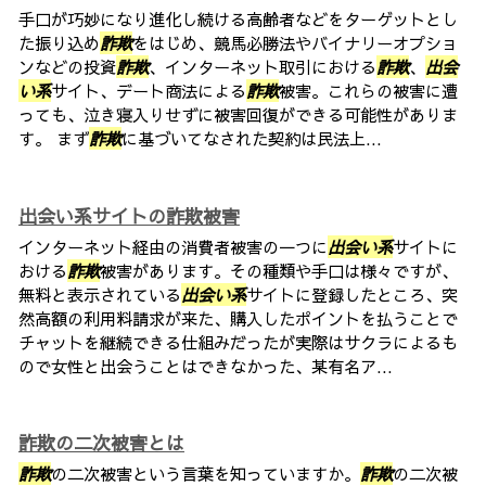
手口が巧妙になり進化し続ける高齢者などをターゲットとし
た振り込め
詐欺
をはじめ、競馬必勝法やバイナリーオプショ
ンなどの投資
詐欺
、インターネット取引における
詐欺
、
出会
い系
サイト、デート商法による
詐欺
被害。これらの被害に遭
っても、泣き寝入りせずに被害回復ができる可能性がありま
す。 まず
詐欺
に基づいてなされた契約は民法上...
出会い系サイトの詐欺被害
インターネット経由の消費者被害の一つに
出会い系
サイトに
おける
詐欺
被害があります。その種類や手口は様々ですが、
無料と表示されている
出会い系
サイトに登録したところ、突
然高額の利用料請求が来た、購入したポイントを払うことで
チャットを継続できる仕組みだったが実際はサクラによるも
ので女性と出会うことはできなかった、某有名ア...
詐欺の二次被害とは
詐欺
の二次被害という言葉を知っていますか。
詐欺
の二次被