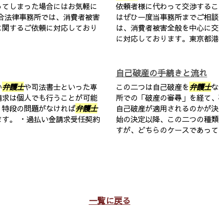
ってしまった場合にはお気軽に
依頼者様に代わって交渉するこ
合法律事務所では、消費者被害
はぜひ一度当事務所までご相
に関するご依頼に対応しており
は、消費者被害全般を中心に交
に対応しております。東京都港区
自己破産の手続きと流れ
い
弁護士
や司法書士といった専
この二つは自己破産を
弁護士
な
請求は個人でも行うことが可能
所での「破産の審尋」を経て、
、特段の問題がなければ
弁護士
自己破産が適用されるのかが決
す。 ・過払い金請求受任契約
始の決定以降、この二つの種類
すが、どちらのケースであっても
一覧に戻る