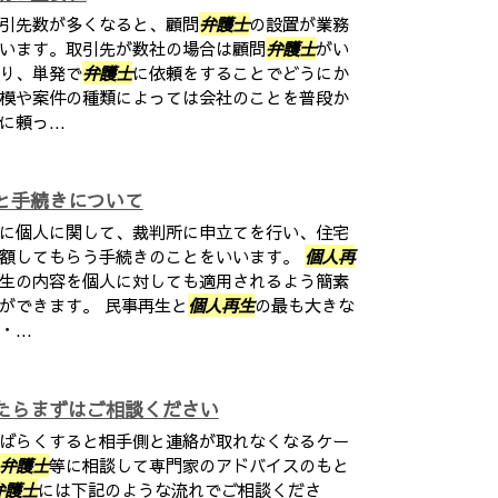
引先数が多くなると、顧問
弁護士
の設置が業務
います。取引先が数社の場合は顧問
弁護士
がい
り、単発で
弁護士
に依頼をすることでどうにか
模や案件の種類によっては会社のことを普段か
に頼っ...
と手続きについて
に個人に関して、裁判所に申立てを行い、住宅
減額してもらう手続きのことをいいます。
個人再
生の内容を個人に対しても適用されるよう簡素
ができます。 民事再生と
個人再生
の最も大きな
...
たらまずはご相談ください
ばらくすると相手側と連絡が取れなくなるケー
弁護士
等に相談して専門家のアドバイスのもと
弁護士
には下記のような流れでご相談くださ