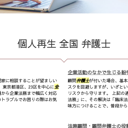
個人再生 全国 弁護士
企業活動のなかで生じる紛
門家に相談することが望ましい
顧問
弁護士
が付いた場合、基本
、東京都港区、23区を中心に
全
スクを回避しますが、いざとい
題から企業法務まで幅広く対応
リスクから守ります。 上記の
のトラブルでお困りの際はお気
法務」に、その解決は「臨床法
味方につけることで、普段からの
法務顧問・顧問弁護士の役