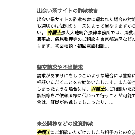
出会い系サイトの詐欺被害
出会い系サイトの詐欺被害に遭われた場合の対
も適切かは個別のケースによって異なりますか
い。
弁護士
法人大地総合法律事務所では、消費
通事故、債務整理等のご相談を東京都港区など2
ります。初回相談・初回電話相談...
架空請求や不当請求
請求があまりにもしつこいような場合には警察
相談いただくことをお勧めいたします。また架
しまったような場合には、
弁護士
にご相談いた
訴訟等をご依頼者様に代わって行うことが可能で
合は、証拠が散逸してしまったり、...
未公開株などの投資詐欺
弁護士
にご相談いただけましたら相手方との交