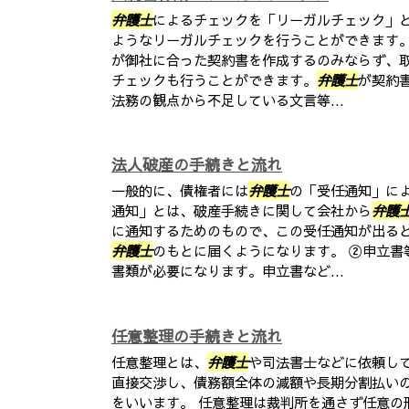
弁護士
によるチェックを「リーガルチェック」
ようなリーガルチェックを行うことができます。
が御社に合った契約書を作成するのみならず、
チェックも行うことができます。
弁護士
が契約
法務の観点から不足している文言等...
法人破産の手続きと流れ
一般的に、債権者には
弁護士
の「受任通知」に
通知」とは、破産手続きに関して会社から
弁護
に通知するためのもので、この受任通知が出る
弁護士
のもとに届くようになります。 ②申立書
書類が必要になります。申立書など...
任意整理の手続きと流れ
任意整理とは、
弁護士
や司法書士などに依頼し
直接交渉し、債務額全体の減額や長期分割払い
をいいます。 任意整理は裁判所を通さず任意の