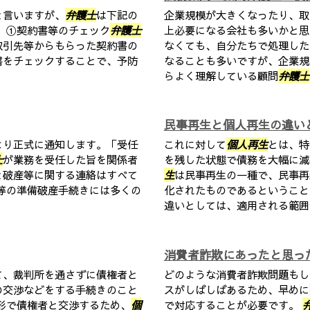
と言いますが、
弁護士
は下記の
企業規模が大きくなったり、取
 ①契約書等のチェック
弁護士
上必要になる会社も多いかと思
取引先等からもらった契約書の
なくても、自分たちで処理した
書をチェックすることで、予防
なることも多いですが、企業規
らよく理解している顧問
弁護士
民事再生と個人再生の違い
より正式に通知します。「受任
これに対して
個人再生
とは、特
士
が業務を受任した旨を関係者
を残した状態で債務を大幅に
と破産等に関する連絡はすべて
生
は民事再生の一種で、民事再
等の準備破産手続きには多くの
化されたものであるということ
違いとしては、適用される範囲・
消費者詐欺にあったと思っ
て、裁判所を通さずに債権者と
どのような消費者詐欺問題もし
の交渉などをする手続きのこと
スがしばしばあるため、早めに
形で債権者と交渉するため、
個
で対応することが必要です。