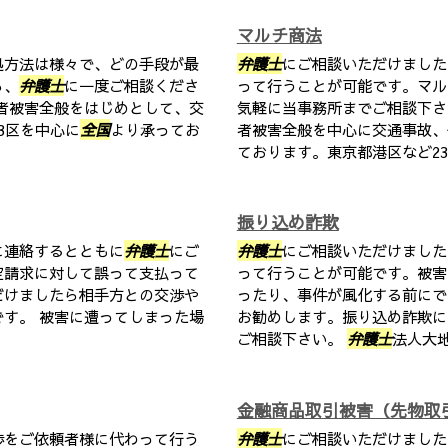
マルチ商法
処方法は様々で、どの手段が最
弁護士
にご相談いただけました
ら、
弁護士
に一度ご相談くださ
って行うことが可能です。マル
者被害全般をはじめとして、交
気軽に当事務所までご相談下
3区を中心に
全国
より承ってお
者被害全般を中心に交通事故、
ております。東京都港区など23区
振り込め詐欺
に連絡するとともに
弁護士
にご
弁護士
にご相談いただけました
空請求に対して誤って支払って
って行うことが可能です。被害
だけましたら相手方との交渉や
ったり、事件が風化する前にで
す。 被害に遭ってしまった場
お勧めします。振り込め詐欺に
ご相談下さい。
弁護士
法人大地
金融商品取引被害（先物取
渉をご依頼者様に代わって行う
弁護士
にご相談いただけました