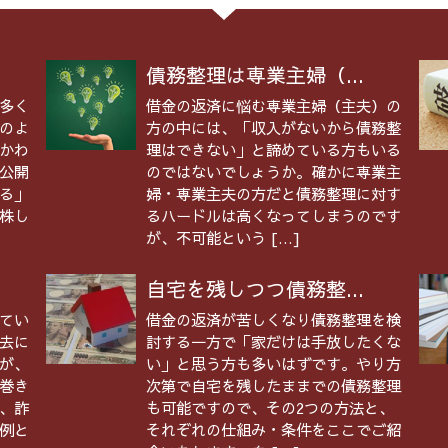
債務整理は専業主婦（...
多く
借金の返済に悩む専業主婦（主夫）の
のよ
方の中には、「収入がないから債務整
かわ
理はできない」と諦めている方もいる
公開
のではないでしょうか。確かに専業主
る」
婦・専業主夫の方だと債務整理に対す
株し
るハードルは高くなってしまうのです
が、不可能という […]
自宅を残しつつ債務整...
てい
借金の返済が苦しくなり債務整理を検
去に
討する一方で「家だけは手放したくな
が、
い」と思う方も多いはずです。やり方
巻き
次第で自宅を残したままでの債務整理
、詐
も可能ですので、その2つの方法と、
例と
それぞれの仕組み・条件をここでご紹