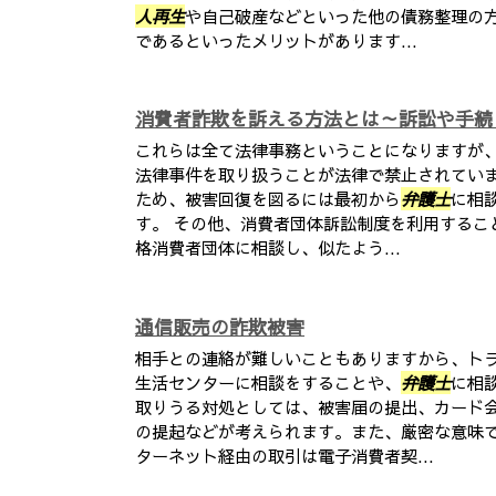
人再生
や自己破産などといった他の債務整理の
であるといったメリットがあります...
消費者詐欺を訴える方法とは～訴訟や手続
これらは全て法律事務ということになりますが
法律事件を取り扱うことが法律で禁止されてい
ため、被害回復を図るには最初から
弁護士
に相
す。 その他、消費者団体訴訟制度を利用するこ
格消費者団体に相談し、似たよう...
通信販売の詐欺被害
相手との連絡が難しいこともありますから、ト
生活センターに相談をすることや、
弁護士
に相
取りうる対処としては、被害届の提出、カード
の提起などが考えられます。また、厳密な意味
ターネット経由の取引は電子消費者契...