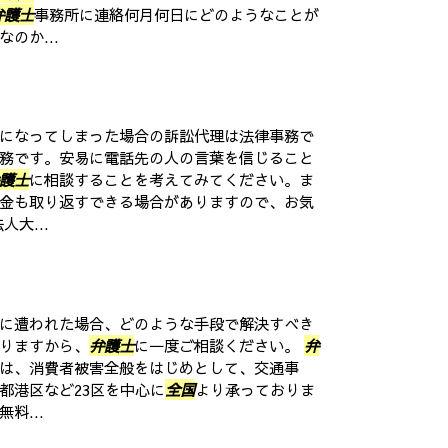
弁護士
事務所に連絡何月何日にどのようなことが
のか...
になってしまった場合の訴訟代理は法律事務で
務です。安易に電話先の人の言葉を信じること
護士
に相談することを考えてみてください。ま
金も取り返すできる場合がありますので、お気
人大...
に遭われた場合、どのような手段で解決すべき
りますから、
弁護士
に一度ご相談ください。
弁
は、消費者被害全般をはじめとして、交通事
都港区など23区を中心に
全国
より承っておりま
料...