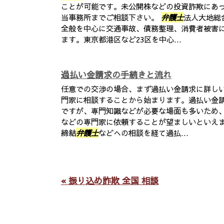
ことが可能です。未公開株などの投資詐欺にあ
当事務所までご相談下さい。
弁護士
法人大地総
全般を中心に交通事故、債務整理、消費者被害
ます。東京都港区など23区を中心...
過払い金請求の手続きと流れ
任意での交渉の場合、まず過払い金請求に詳し
門家に相談することから始まります。過払い金
ですが、専門知識などが必要な場面も多いため
などの専門家に依頼することが望ましいといえま
締結
弁護士
などへの相談を経て過払...
« 振り込め詐欺 全国 相談