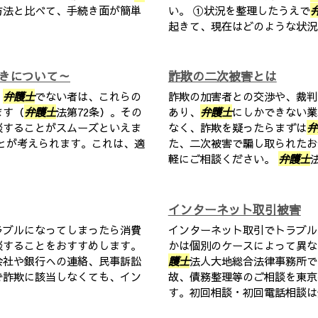
方法と比べて、手続き面が簡単
い。 ①状況を整理したうえで
起きて、現在はどのような状況な
きについて～
詐欺の二次被害とは
、
弁護士
でない者は、これらの
詐欺の加害者との交渉や、裁判
ます（
弁護士
法第72条）。その
あり、
弁護士
にしかできない業
談することがスムーズといえま
なく、詐欺を疑ったらまずは
弁
とが考えられます。これは、適
た、二次被害で騙し取られたお
軽にご相談ください。
弁護士
法
インターネット取引被害
ラブルになってしまったら消費
インターネット取引でトラブル
談することをおすすめします。
かは個別のケースによって異な
会社や銀行への連絡、民事訴訟
護士
法人大地総合法律事務所で
で詐欺に該当しなくても、イン
故、債務整理等のご相談を東京
す。初回相談・初回電話相談は無